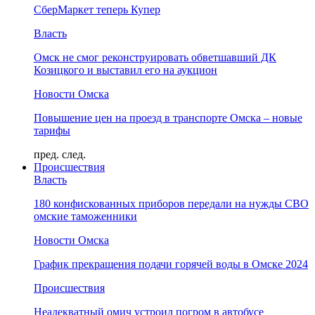
СберМаркет теперь Купер
Власть
Омск не смог реконструировать обветшавший ДК
Козицкого и выставил его на аукцион
Новости Омска
Повышение цен на проезд в транспорте Омска – новые
тарифы
пред.
след.
Происшествия
Власть
180 конфискованных приборов передали на нужды СВО
омские таможенники
Новости Омска
График прекращения подачи горячей воды в Омске 2024
Происшествия
Неадекватный омич устроил погром в автобусе