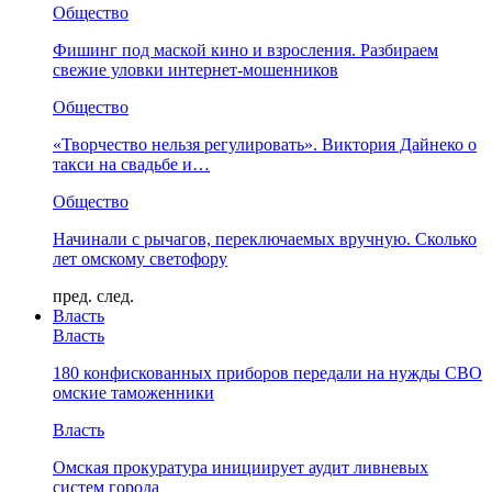
Общество
Фишинг под маской кино и взросления. Разбираем
свежие уловки интернет-мошенников
Общество
«Творчество нельзя регулировать». Виктория Дайнеко о
такси на свадьбе и…
Общество
Начинали с рычагов, переключаемых вручную. Сколько
лет омскому светофору
пред.
след.
Власть
Власть
180 конфискованных приборов передали на нужды СВО
омские таможенники
Власть
Омская прокуратура инициирует аудит ливневых
систем города