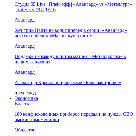
Студия 55 Live | Плей-офф | «Авангард» vs «Металлург»
| 5-й матч (ВИДЕО)
Авангард
Хет-трик Найта выводит вперёд в серии! «Авангард»
всухую победил «Магнитку» в пятом…
Авангард
Поддержи команду в пятом матче с «Металлургом» в
наших фан-зонах!
Авангард
Александр Крылов в программе «Большая тройка»
пред.
след.
Экономика
Власть
180 конфискованных приборов передали на нужды СВО
омские таможенники
Общество