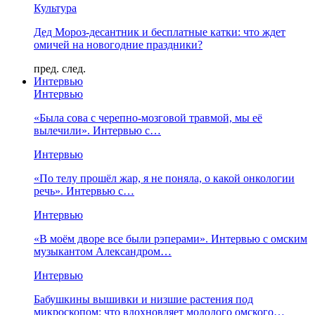
Культура
Дед Мороз-десантник и бесплатные катки: что ждет
омичей на новогодние праздники?
пред.
след.
Интервью
Интервью
«Была сова с черепно-мозговой травмой, мы её
вылечили». Интервью с…
Интервью
«По телу прошёл жар, я не поняла, о какой онкологии
речь». Интервью с…
Интервью
«В моём дворе все были рэперами». Интервью с омским
музыкантом Александром…
Интервью
Бабушкины вышивки и низшие растения под
микроскопом: что вдохновляет молодого омского…