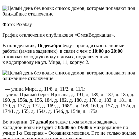
Фото: Pixabay
График отключения опубликовал «ОмскВодоканал».
В понедельник,
16 декабря
будут проводиться плановые
работы (замена задвижек), в связи с чем с
10:00 до 20:00
отключат холодную воду в домах, подключенных
к водопроводу на ул. Мира, 11, корпус 2.
— улица Мира, д. 11/8, д. 11/2, д. 11/1;
– улица Правый берег Иртыша, д. 191, д. 189, д. 187, д. 185, д.
190, д. 156а, д. 156, 184, д. 182, д. 180, д. 178, д. 183, д. 181, д.
179, д. 177, д. 172, д. 169, д. 168/1, д. 168, 169, д. 157, д. 152а, д.
174/1, д. 155, д. 154а, д. 154б, д. 154в, д. 175а.
Во вторник,
17 декабря
также из-за замены задвижек
холодной воды не будет с
04:00 до 19:00
в микрорайоне по
улице 1-я Северная – Осоавиахимовская. Это не только жилые
дома, но и административные здания: