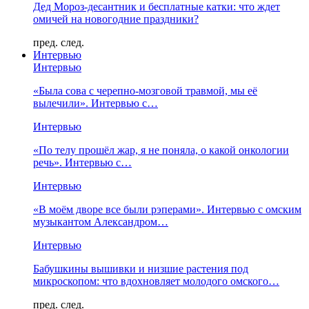
Дед Мороз-десантник и бесплатные катки: что ждет
омичей на новогодние праздники?
пред.
след.
Интервью
Интервью
«Была сова с черепно-мозговой травмой, мы её
вылечили». Интервью с…
Интервью
«По телу прошёл жар, я не поняла, о какой онкологии
речь». Интервью с…
Интервью
«В моём дворе все были рэперами». Интервью с омским
музыкантом Александром…
Интервью
Бабушкины вышивки и низшие растения под
микроскопом: что вдохновляет молодого омского…
пред.
след.