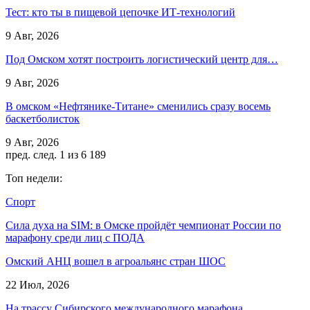
Тест: кто ты в пищевой цепочке ИТ-технологий
9 Авг, 2026
Под Омском хотят построить логистический центр для…
9 Авг, 2026
В омском «Нефтянике-Титане» сменились сразу восемь
баскетболисток
9 Авг, 2026
пред.
след.
1 из 6 189
Топ недели:
Спорт
Сила духа на SIM: в Омске пройдёт чемпионат России по
марафону среди лиц с ПОДА
Омский АНЦ вошел в агроальянс стран ШОС
22 Июл, 2026
На трассу Сибирского международного марафона