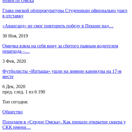
Новости Омска
Глава омской облпрокуратуры Студеникин официально ушел
в отставку
«Авангард» не смог повторить победу в Пекине над…
30 Ноя, 2019
Омичка взяла на себя вину за сбитого пьяным водителем
пешехода –…
3 Фев, 2020
Футболисты «Иртыша» ушли на зимние каникулы на 17-м
месте
6 Дек, 2020
пред.
след.
1 из 6 190
Топ сегодня:
Общество
Попадаем в «Сердце Омска». Как прошло открытие сквера у
СКК имени…