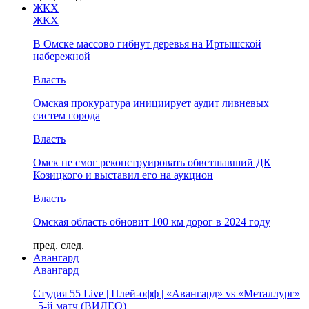
ЖКХ
ЖКХ
В Омске массово гибнут деревья на Иртышской
набережной
Власть
Омская прокуратура инициирует аудит ливневых
систем города
Власть
Омск не смог реконструировать обветшавший ДК
Козицкого и выставил его на аукцион
Власть
Омская область обновит 100 км дорог в 2024 году
пред.
след.
Авангард
Авангард
Студия 55 Live | Плей-офф | «Авангард» vs «Металлург»
| 5-й матч (ВИДЕО)