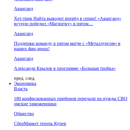
Авангард
Хет-трик Найта выводит вперёд в серии! «Авангард»
всухую победил «Магнитку» в пятом…
Авангард
Поддержи команду в пятом матче с «Металлургом» в
наших фан-зонах!
Авангард
Александр Крылов в программе «Большая тройка»
пред.
след.
Экономика
Власть
180 конфискованных приборов передали на нужды СВО
омские таможенники
Общество
СберМаркет теперь Купер