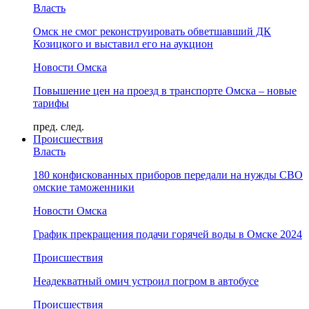
Власть
Омск не смог реконструировать обветшавший ДК
Козицкого и выставил его на аукцион
Новости Омска
Повышение цен на проезд в транспорте Омска – новые
тарифы
пред.
след.
Происшествия
Власть
180 конфискованных приборов передали на нужды СВО
омские таможенники
Новости Омска
График прекращения подачи горячей воды в Омске 2024
Происшествия
Неадекватный омич устроил погром в автобусе
Происшествия