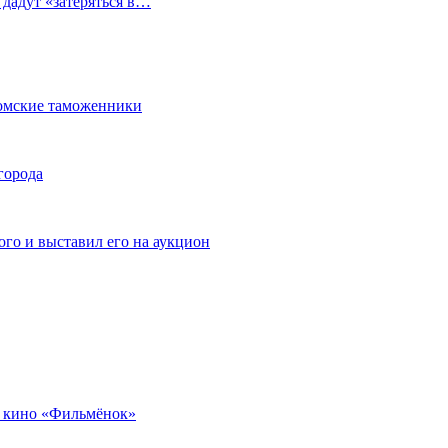
 дадут «затеряться в…
омские таможенники
города
го и выставил его на аукцион
 кино «Фильмёнок»