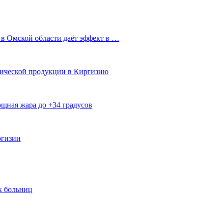
 в Омской области даёт эффект в …
мической продукции в Киргизию
щная жара до +34 градусов
ргизии
х больниц