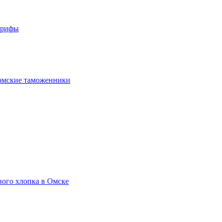
арифы
омские таможенники
вого хлопка в Омске