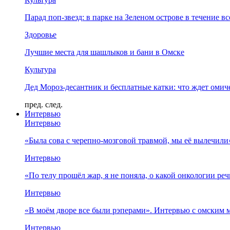
Парад поп-звезд: в парке на Зеленом острове в течение в
Здоровье
Лучшие места для шашлыков и бани в Омске
Культура
Дед Мороз-десантник и бесплатные катки: что ждет омич
пред.
след.
Интервью
Интервью
«Была сова с черепно-мозговой травмой, мы её вылечил
Интервью
«По телу прошёл жар, я не поняла, о какой онкологии ре
Интервью
«В моём дворе все были рэперами». Интервью с омски
Интервью