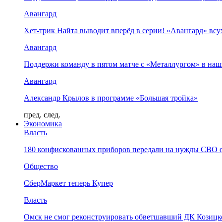
Авангард
Хет-трик Найта выводит вперёд в серии! «Авангард» в
Авангард
Поддержи команду в пятом матче с «Металлургом» в наш
Авангард
Александр Крылов в программе «Большая тройка»
пред.
след.
Экономика
Власть
180 конфискованных приборов передали на нужды СВО 
Общество
СберМаркет теперь Купер
Власть
Омск не смог реконструировать обветшавший ДК Козицко