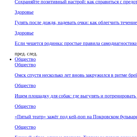
Сохраняйте позитивный настрой: как справиться с предо
Здоровье
Гулять после дождя, надевать очки: как облегчить течени
Здоровье
Если чешется родинка: простые правила самодиагности
пред.
след.
Общество
Общество
Омск спустя несколько лет вновь закружился в ритме бре
Общество
Ищем площадку для собак: где выгулять и потренировать
Общество
«Пятый театр» зажёг под кей-поп на Покровском бульвар
Общество