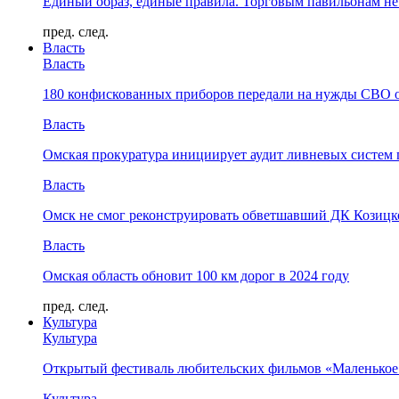
Единый образ, единые правила. Торговым павильонам не
пред.
след.
Власть
Власть
180 конфискованных приборов передали на нужды СВО 
Власть
Омская прокуратура инициирует аудит ливневых систем 
Власть
Омск не смог реконструировать обветшавший ДК Козицко
Власть
Омская область обновит 100 км дорог в 2024 году
пред.
след.
Культура
Культура
Открытый фестиваль любительских фильмов «Маленькое
Культура