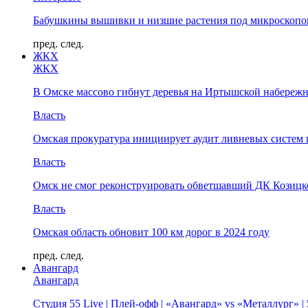
Бабушкины вышивки и низшие растения под микроскопом
пред.
след.
ЖКХ
ЖКХ
В Омске массово гибнут деревья на Иртышской набереж
Власть
Омская прокуратура инициирует аудит ливневых систем 
Власть
Омск не смог реконструировать обветшавший ДК Козицко
Власть
Омская область обновит 100 км дорог в 2024 году
пред.
след.
Авангард
Авангард
Студия 55 Live | Плей-офф | «Авангард» vs «Металлург» 