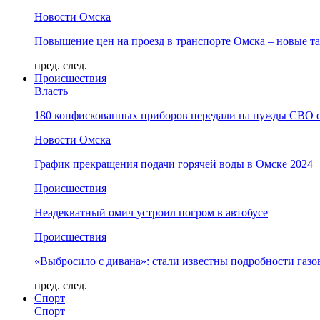
Новости Омска
Повышение цен на проезд в транспорте Омска – новые т
пред.
след.
Происшествия
Власть
180 конфискованных приборов передали на нужды СВО 
Новости Омска
График прекращения подачи горячей воды в Омске 2024
Происшествия
Неадекватный омич устроил погром в автобусе
Происшествия
«Выбросило с дивана»: стали известны подробности газо
пред.
след.
Спорт
Спорт