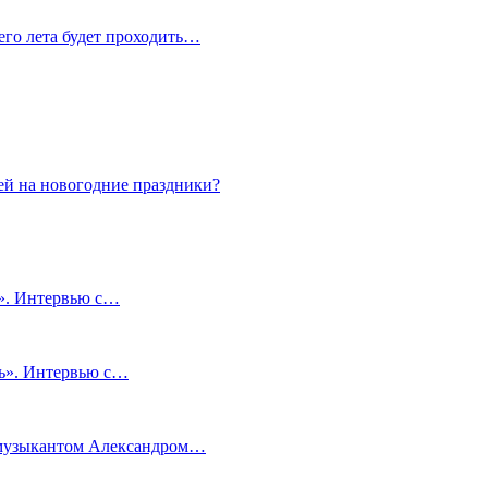
сего лета будет проходить…
ей на новогодние праздники?
и». Интервью с…
чь». Интервью с…
м музыкантом Александром…