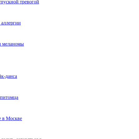
тпускной тревогой
е аллергии
ки меланомы
йк-данса
 питомца
е в Москве