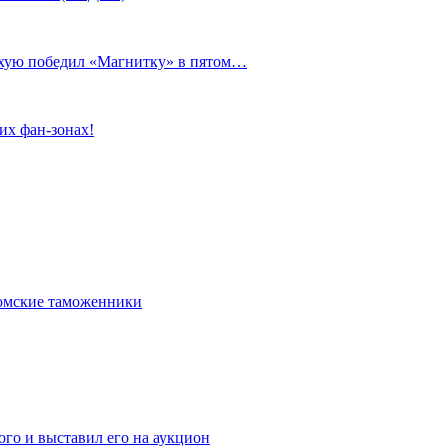
сухую победил «Магнитку» в пятом…
их фан-зонах!
омские таможенники
го и выставил его на аукцион