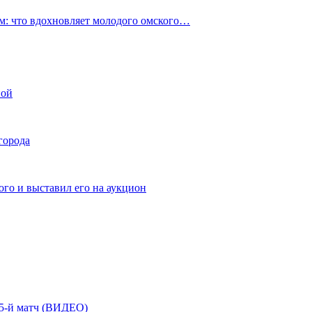
: что вдохновляет молодого омского…
ной
города
го и выставил его на аукцион
| 5-й матч (ВИДЕО)