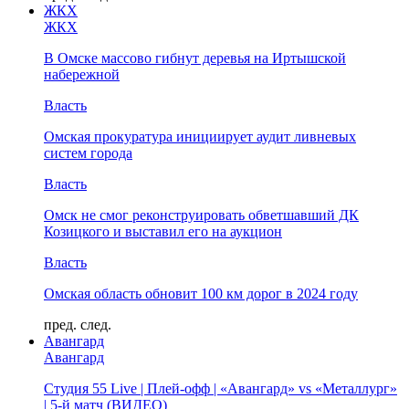
ЖКХ
ЖКХ
В Омске массово гибнут деревья на Иртышской
набережной
Власть
Омская прокуратура инициирует аудит ливневых
систем города
Власть
Омск не смог реконструировать обветшавший ДК
Козицкого и выставил его на аукцион
Власть
Омская область обновит 100 км дорог в 2024 году
пред.
след.
Авангард
Авангард
Студия 55 Live | Плей-офф | «Авангард» vs «Металлург»
| 5-й матч (ВИДЕО)