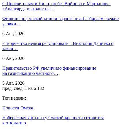
С Просветовым и Ливо, но без Войнова и Мартынова:
«Авангард» выходит из…
Фишинг под маской кино и взросления. Разбираем свежие
уловки…
6 Авг, 2026
«Творчество нельзя регулировать». Виктория Дайнеко о
такси…
6 Авг, 2026
Правительство РФ увеличило финансирование
на газификацию частного…
5 Авг, 2026
пред.
след.
1 из 6 182
Топ недели:
Новости Омска
Набережная Иртыша у Омской крепости готовится
к открытию