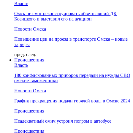
Власть
Омск не смог реконструировать обветшавший ДК
Козицкого и выставил его на аукцион
Новости Омска
Повышение цен на проезд в транспорте Омска – новые
тарифы
пред.
след.
Происшествия
Власть
180 конфискованных приборов передали на нужды СВО
омские таможенники
Новости Омска
График прекращения подачи горячей воды в Омске 2024
Происшествия
Неадекватный омич устроил погром в автобусе
Происшествия