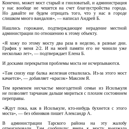
Конечно, может мост старый и гниловатый, и администрация
у нас вообще не чешется на счет благоустройства города.
Но давайте не будем отрицать того, что у нас в городе
слишком много вандалов», — написал Андрей Б.
Нашлись горожане, подтверждающее нерадение местной
администрации по отношению к этому объекту.
«Я хожу по этому мосту два раза в неделю, в разные дни.
График у меня 2/2. И на моей памяти его не чинили уже
несколько лет», — подтверждает Елена Б.
И досками перекрытия проблемы моста не исчерпываются.
«Там снизу еще балка железная отвалилась. Из-за этого мост
качается», — добавляет «красок» Максим Я.
Тем временем несчастье многодетной семьи из Исилькуля
не позволяет тарчанам дальше мириться с плохим состоянием
переправы.
«Ждут пока, как в Исилькуле, кто-нибудь бухнется с этого
моста», — без обиняков пишет Александр А.
В администрации Тарского района на эту жалобу
отреагировали. Там сообщили: вчера к мосту выезжала