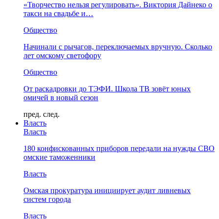
«Творчество нельзя регулировать». Виктория Дайнеко о
такси на свадьбе и…
Общество
Начинали с рычагов, переключаемых вручную. Сколько
лет омскому светофору
Общество
От раскадровки до ТЭФИ. Школа ТВ зовёт юных
омичей в новый сезон
пред.
след.
Власть
Власть
180 конфискованных приборов передали на нужды СВО
омские таможенники
Власть
Омская прокуратура инициирует аудит ливневых
систем города
Власть