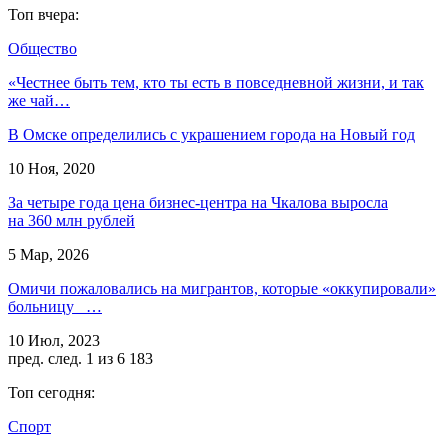
Топ вчера:
Общество
«Честнее быть тем, кто ты есть в повседневной жизни, и так
же чай…
В Омске определились с украшением города на Новый год
10 Ноя, 2020
За четыре года цена бизнес-центра на Чкалова выросла
на 360 млн рублей
5 Мар, 2026
Омичи пожаловались на мигрантов, которые «оккупировали»
больницу …
10 Июл, 2023
пред.
след.
1 из 6 183
Топ сегодня:
Спорт