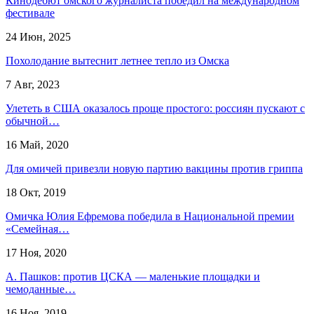
Кинодебют омского журналиста победил на международном
фестивале
24 Июн, 2025
Похолодание вытеснит летнее тепло из Омска
7 Авг, 2023
Улететь в США оказалось проще простого: россиян пускают с
обычной…
16 Май, 2020
Для омичей привезли новую партию вакцины против гриппа
18 Окт, 2019
Омичка Юлия Ефремова победила в Национальной премии
«Семейная…
17 Ноя, 2020
А. Пашков: против ЦСКА — маленькие площадки и
чемоданные…
16 Ноя, 2019