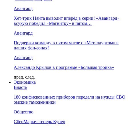
Авангард
Хет-трик Найта выводит вперёд в серии! «Авангард»
всухую победил «Магнитку» в пятом…
Авангард
Поддержи команду в пятом матче с «Металлургом» в
наших фан-зонах!
Авангард
Александр Крылов в программе «Большая тройка»
пред.
след.
Экономика
Власть
180 конфискованных приборов передали на нужды СВО
омские таможенники
Общество
СберМаркет теперь Купер