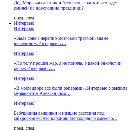
Дед Мороз-десантник и бесплатные катки: что ждет
омичей на новогодние праздники?
пред.
след.
Интервью
Интервью
«Была сова с черепно-мозговой травмой, мы её
вылечили». Интервью с…
Интервью
«По телу прошёл жар, я не поняла, о какой онкологии
речь». Интервью с…
Интервью
«В моём дворе все были рэперами». Интервью с омским
музыкантом Александром…
Интервью
Бабушкины вышивки и низшие растения под
микроскопом: что вдохновляет молодого омского…
пред.
след.