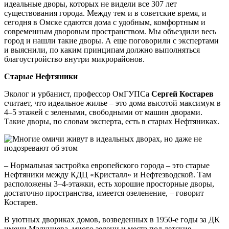
идеальные дворы, которых не видели все 307 лет
существования города. Между тем и в советские время, и
сегодня в Омске сдаются дома с удобным, комфортным и
современным дворовым пространством. Мы объездили весь
город и нашли такие дворы. А еще поговорили с экспертами
и выяснили, по каким принципам должно выполняться
благоустройство внутри микрорайонов.
Старые Нефтяники
Эколог и урбанист, профессор ОмГУПСа
Сергей Костарев
считает, что идеальное жилье – это дома высотой максимум в
4–5 этажей с зелеными, свободными от машин дворами.
Такие дворы, по словам эксперта, есть в старых Нефтяниках.
– Нормальная застройка европейского города – это старые
Нефтяники между КДЦ «Кристалл» и Нефтезводской. Там
расположены 3–4-этажки, есть хорошие просторные дворы,
достаточно пространства, имеется озеленение, – говорит
Костарев.
В уютных двориках домов, возведенных в 1950-е годы за ДК
имени Малунцева, много зелени и места под детские