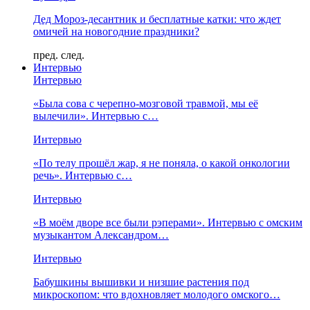
Дед Мороз-десантник и бесплатные катки: что ждет
омичей на новогодние праздники?
пред.
след.
Интервью
Интервью
«Была сова с черепно-мозговой травмой, мы её
вылечили». Интервью с…
Интервью
«По телу прошёл жар, я не поняла, о какой онкологии
речь». Интервью с…
Интервью
«В моём дворе все были рэперами». Интервью с омским
музыкантом Александром…
Интервью
Бабушкины вышивки и низшие растения под
микроскопом: что вдохновляет молодого омского…