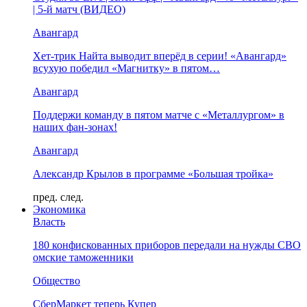
| 5-й матч (ВИДЕО)
Авангард
Хет-трик Найта выводит вперёд в серии! «Авангард»
всухую победил «Магнитку» в пятом…
Авангард
Поддержи команду в пятом матче с «Металлургом» в
наших фан-зонах!
Авангард
Александр Крылов в программе «Большая тройка»
пред.
след.
Экономика
Власть
180 конфискованных приборов передали на нужды СВО
омские таможенники
Общество
СберМаркет теперь Купер