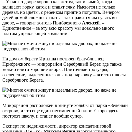
– У нас во дворе хорошо как летом, так и зимой, когда
заливают горку, каток и ставят елку. Имеются не только
деревья, но цветы, с ребенком приятно погулять. Вечером
детей домой сложно загнать – так нравится им гулять во
дворе, – говорит житель Прибрежного
Алексей
. –
Единственное – за эту всю красоту мы довольно много
платим управляющей компании.
На другом берегу Иртыша построен брат-близнец
Прибрежного — микрорайон Серебряный Берег, где также
можно найти хорошие дворы. Плиточные тротуары,
озеленение, выделенные зоны под парковку – все это плюсы
Серебряного Берега.
Микрорайон расположен в минуте ходьбы от парка «Зеленый
остров», и это еще один несомненный плюс. Скоро здесь
построят школу, и станет вообще супер.
Эксперт по недвижимости, директор консалтинговой
компании «ОмЭкс»
Максим Репин
залогом успешного