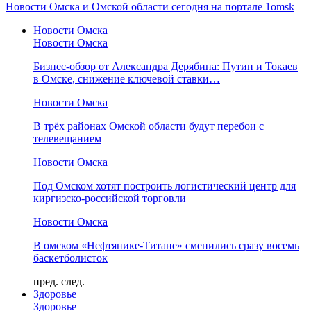
Новости Омска и Омской области сегодня на портале 1omsk
Новости Омска
Новости Омска
Бизнес-обзор от Александра Дерябина: Путин и Токаев
в Омске, снижение ключевой ставки…
Новости Омска
В трёх районах Омской области будут перебои с
телевещанием
Новости Омска
Под Омском хотят построить логистический центр для
киргизско-российской торговли
Новости Омска
В омском «Нефтянике-Титане» сменились сразу восемь
баскетболисток
пред.
след.
Здоровье
Здоровье