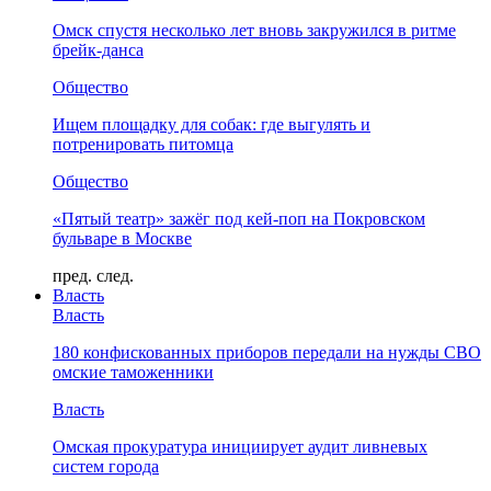
Омск спустя несколько лет вновь закружился в ритме
брейк-данса
Общество
Ищем площадку для собак: где выгулять и
потренировать питомца
Общество
«Пятый театр» зажёг под кей-поп на Покровском
бульваре в Москве
пред.
след.
Власть
Власть
180 конфискованных приборов передали на нужды СВО
омские таможенники
Власть
Омская прокуратура инициирует аудит ливневых
систем города