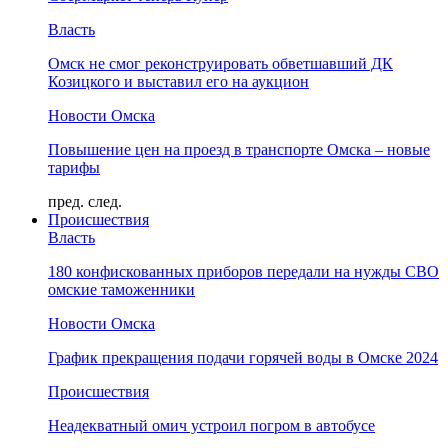
Власть
Омск не смог реконструировать обветшавший ДК
Козицкого и выставил его на аукцион
Новости Омска
Повышение цен на проезд в транспорте Омска – новые
тарифы
пред.
след.
Происшествия
Власть
180 конфискованных приборов передали на нужды СВО
омские таможенники
Новости Омска
График прекращения подачи горячей воды в Омске 2024
Происшествия
Неадекватный омич устроил погром в автобусе