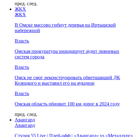
пред.
след.
ЖКХ
ЖКХ
В Омске массово гибнут деревья на Иртышской
набережной
Власть
Омская прокуратура инициирует аудит ливневых
систем города
Власть
Омск не смог реконструировать обветшавший ДК
Козицкого и выставил его на аукцион
Власть
Омская область обновит 100 км дорог в 2024 году
пред.
след.
Авангард
Авангард
Студия 55 Live | Плей-офф | «Авангард» vs «Металлург»