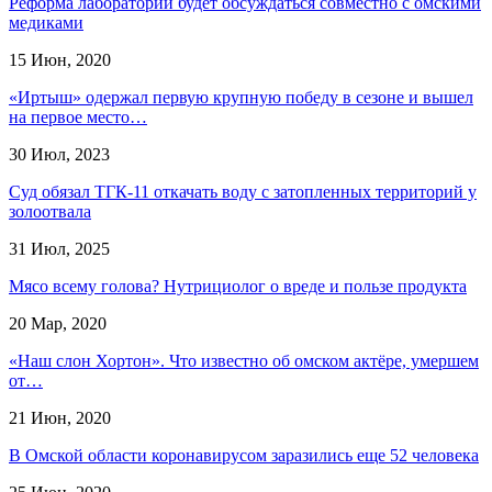
Реформа лабораторий будет обсуждаться совместно с омскими
медиками
15 Июн, 2020
«Иртыш» одержал первую крупную победу в сезоне и вышел
на первое место…
30 Июл, 2023
Суд обязал ТГК-11 откачать воду с затопленных территорий у
золоотвала
31 Июл, 2025
Мясо всему голова? Нутрициолог о вреде и пользе продукта
20 Мар, 2020
«Наш слон Хортон». Что известно об омском актёре, умершем
от…
21 Июн, 2020
В Омской области коронавирусом заразились еще 52 человека