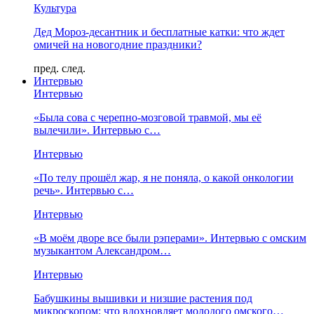
Культура
Дед Мороз-десантник и бесплатные катки: что ждет
омичей на новогодние праздники?
пред.
след.
Интервью
Интервью
«Была сова с черепно-мозговой травмой, мы её
вылечили». Интервью с…
Интервью
«По телу прошёл жар, я не поняла, о какой онкологии
речь». Интервью с…
Интервью
«В моём дворе все были рэперами». Интервью с омским
музыкантом Александром…
Интервью
Бабушкины вышивки и низшие растения под
микроскопом: что вдохновляет молодого омского…