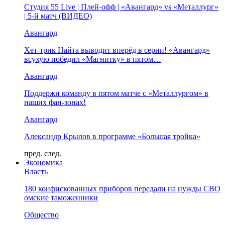
Студия 55 Live | Плей-офф | «Авангард» vs «Металлург»
| 5-й матч (ВИДЕО)
Авангард
Хет-трик Найта выводит вперёд в серии! «Авангард»
всухую победил «Магнитку» в пятом…
Авангард
Поддержи команду в пятом матче с «Металлургом» в
наших фан-зонах!
Авангард
Александр Крылов в программе «Большая тройка»
пред.
след.
Экономика
Власть
180 конфискованных приборов передали на нужды СВО
омские таможенники
Общество