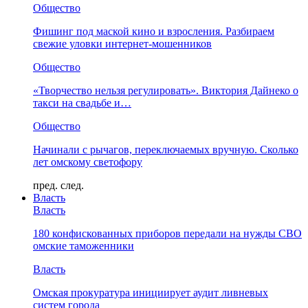
Общество
Фишинг под маской кино и взросления. Разбираем
свежие уловки интернет-мошенников
Общество
«Творчество нельзя регулировать». Виктория Дайнеко о
такси на свадьбе и…
Общество
Начинали с рычагов, переключаемых вручную. Сколько
лет омскому светофору
пред.
след.
Власть
Власть
180 конфискованных приборов передали на нужды СВО
омские таможенники
Власть
Омская прокуратура инициирует аудит ливневых
систем города