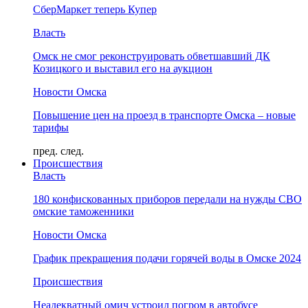
СберМаркет теперь Купер
Власть
Омск не смог реконструировать обветшавший ДК
Козицкого и выставил его на аукцион
Новости Омска
Повышение цен на проезд в транспорте Омска – новые
тарифы
пред.
след.
Происшествия
Власть
180 конфискованных приборов передали на нужды СВО
омские таможенники
Новости Омска
График прекращения подачи горячей воды в Омске 2024
Происшествия
Неадекватный омич устроил погром в автобусе