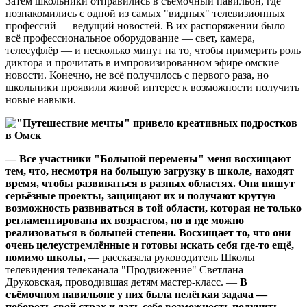
Затем школьники отправились в съёмочный павильон, где
познакомились с одной из самых "видных" телевизионных
профессий — ведущий новостей. В их распоряжении было
всё профессиональное оборудование — свет, камера,
телесуфлёр — и несколько минут на то, чтобы примерить роль
диктора и прочитать в импровизированном эфире омские
новости. Конечно, не всё получилось с первого раза, но
школьники проявили живой интерес к возможности получить
новые навыки.
— Все участники "Большой перемены" меня восхищают
тем, что, несмотря на большую загрузку в школе, находят
время, чтобы развиваться в разных областях. Они пишут
серьёзные проекты, защищают их и получают крутую
возможность развиваться в той области, которая не только
регламентирована их возрастом, но и где можно
реализоваться в большей степени. Восхищает то, что они
очень целеустремлённые и готовы искать себя где-то ещё,
помимо школы,
— рассказала руководитель Школы
телевидения телеканала "Продвижение" Светлана
Друковская, проводившая детям мастер-класс. —
В
съёмочном павильоне у них была нелёгкая задача —
побороть свой страх и дать себе возможность получить