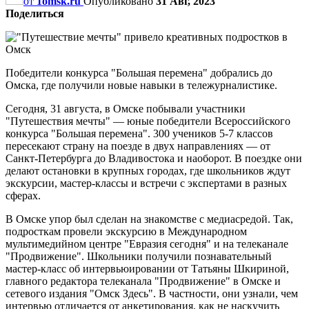
от
1omsk.ru
Опубликовано
31 Авг, 2023
Поделиться
Победители конкурса "Большая перемена" добрались до
Омска, где получили новые навыки в тележурналистике.
Сегодня, 31 августа, в Омске побывали участники
"Путешествия мечты" — юные победители Всероссийского
конкурса "Большая перемена". 300 учеников 5-7 классов
пересекают страну на поезде в двух направлениях — от
Санкт-Петербурга до Владивостока и наоборот. В поездке они
делают остановки в крупных городах, где школьников ждут
экскурсии, мастер-классы и встречи с экспертами в разных
сферах.
В Омске упор был сделан на знакомстве с медиасредой. Так,
подросткам провели экскурсию в Международном
мультимедийном центре "Евразия сегодня" и на телеканале
"Продвижение". Школьники получили познавательный
мастер-класс об интервьюировании от Татьяны Шкириной,
главного редактора телеканала "Продвижение" в Омске и
сетевого издания "Омск Здесь". В частности, они узнали, чем
интервью отличается от анкетирования, как не наскучить