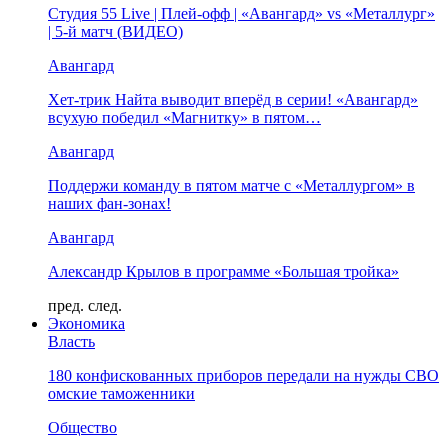
Студия 55 Live | Плей-офф | «Авангард» vs «Металлург»
| 5-й матч (ВИДЕО)
Авангард
Хет-трик Найта выводит вперёд в серии! «Авангард»
всухую победил «Магнитку» в пятом…
Авангард
Поддержи команду в пятом матче с «Металлургом» в
наших фан-зонах!
Авангард
Александр Крылов в программе «Большая тройка»
пред.
след.
Экономика
Власть
180 конфискованных приборов передали на нужды СВО
омские таможенники
Общество