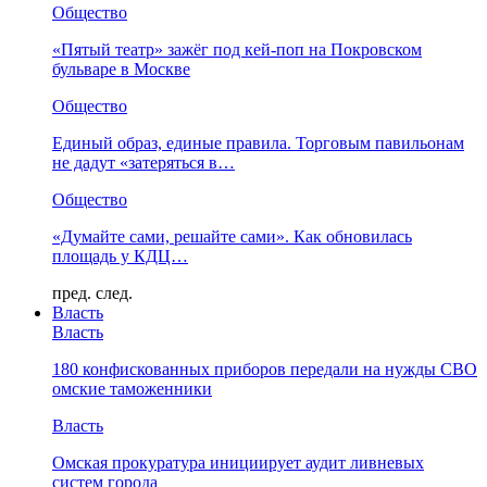
Общество
«Пятый театр» зажёг под кей-поп на Покровском
бульваре в Москве
Общество
Единый образ, единые правила. Торговым павильонам
не дадут «затеряться в…
Общество
«Думайте сами, решайте сами». Как обновилась
площадь у КДЦ…
пред.
след.
Власть
Власть
180 конфискованных приборов передали на нужды СВО
омские таможенники
Власть
Омская прокуратура инициирует аудит ливневых
систем города