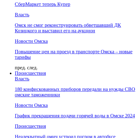
СберМаркет теперь Купер
Власть
Омск не смог реконструировать обветшавший ДК
Козицкого и выставил его на аукцион
Новости Омска
Повышение цен на проезд в транспорте Омска – новые
тарифы
пред.
след.
Происшествия
Власть
180 конфискованных приборов передали на нужды СВО
омские таможенники
Новости Омска
График прекращения подачи горячей воды в Омске 2024
Происшествия
Неадекватный омич устроил погром в автобусе