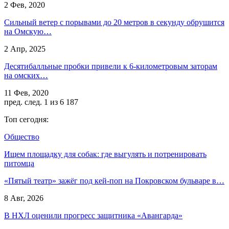
2 Фев, 2020
Сильный ветер с порывами до 20 метров в секунду обрушится
на Омскую…
2 Апр, 2025
Десятибалльные пробки привели к 6-километровым заторам
на омских…
11 Фев, 2020
пред.
след.
1 из 6 187
Топ сегодня:
Общество
Ищем площадку для собак: где выгулять и потренировать
питомца
«Пятый театр» зажёг под кей-поп на Покровском бульваре в…
8 Авг, 2026
В НХЛ оценили прогресс защитника «Авангарда»