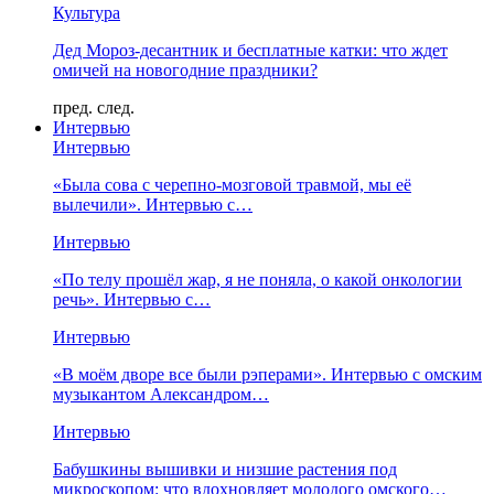
Культура
Дед Мороз-десантник и бесплатные катки: что ждет
омичей на новогодние праздники?
пред.
след.
Интервью
Интервью
«Была сова с черепно-мозговой травмой, мы её
вылечили». Интервью с…
Интервью
«По телу прошёл жар, я не поняла, о какой онкологии
речь». Интервью с…
Интервью
«В моём дворе все были рэперами». Интервью с омским
музыкантом Александром…
Интервью
Бабушкины вышивки и низшие растения под
микроскопом: что вдохновляет молодого омского…