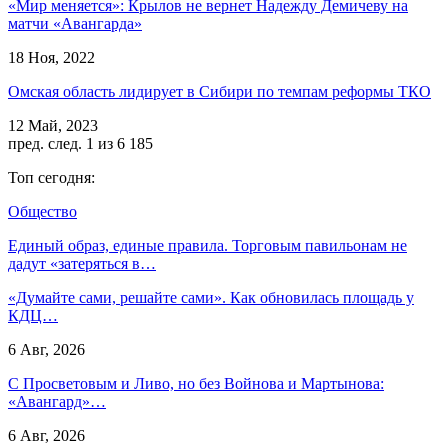
«Мир меняется»: Крылов не вернет Надежду Демичеву на
матчи «Авангарда»
18 Ноя, 2022
Омская область лидирует в Сибири по темпам реформы ТКО
12 Май, 2023
пред.
след.
1 из 6 185
Топ сегодня:
Общество
Единый образ, единые правила. Торговым павильонам не
дадут «затеряться в…
«Думайте сами, решайте сами». Как обновилась площадь у
КДЦ…
6 Авг, 2026
С Просветовым и Ливо, но без Войнова и Мартынова:
«Авангард»…
6 Авг, 2026