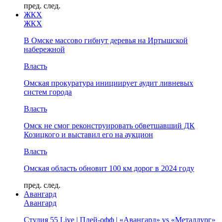
пред.
след.
ЖКХ
ЖКХ
В Омске массово гибнут деревья на Иртышской
набережной
Власть
Омская прокуратура инициирует аудит ливневых
систем города
Власть
Омск не смог реконструировать обветшавший ДК
Козицкого и выставил его на аукцион
Власть
Омская область обновит 100 км дорог в 2024 году
пред.
след.
Авангард
Авангард
Студия 55 Live | Плей-офф | «Авангард» vs «Металлург»