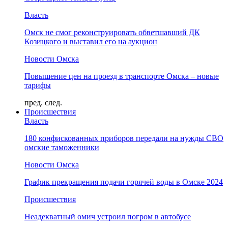
Власть
Омск не смог реконструировать обветшавший ДК
Козицкого и выставил его на аукцион
Новости Омска
Повышение цен на проезд в транспорте Омска – новые
тарифы
пред.
след.
Происшествия
Власть
180 конфискованных приборов передали на нужды СВО
омские таможенники
Новости Омска
График прекращения подачи горячей воды в Омске 2024
Происшествия
Неадекватный омич устроил погром в автобусе