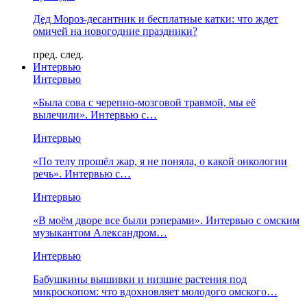
Дед Мороз-десантник и бесплатные катки: что ждет
омичей на новогодние праздники?
пред.
след.
Интервью
Интервью
«Была сова с черепно-мозговой травмой, мы её
вылечили». Интервью с…
Интервью
«По телу прошёл жар, я не поняла, о какой онкологии
речь». Интервью с…
Интервью
«В моём дворе все были рэперами». Интервью с омским
музыкантом Александром…
Интервью
Бабушкины вышивки и низшие растения под
микроскопом: что вдохновляет молодого омского…