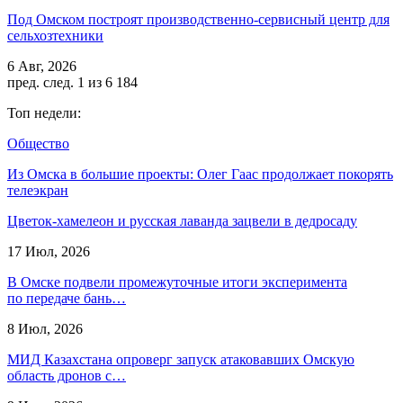
Под Омском построят производственно-сервисный центр для
сельхозтехники
6 Авг, 2026
пред.
след.
1 из 6 184
Топ недели:
Общество
Из Омска в большие проекты: Олег Гаас продолжает покорять
телеэкран
Цветок-хамелеон и русская лаванда зацвели в дедросаду
17 Июл, 2026
В Омске подвели промежуточные итоги эксперимента
по передаче бань…
8 Июл, 2026
МИД Казахстана опроверг запуск атаковавших Омскую
область дронов с…