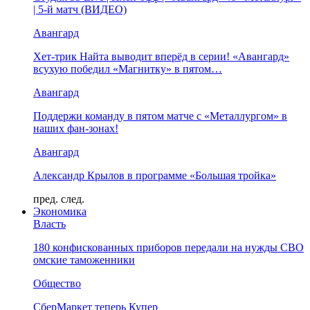
| 5-й матч (ВИДЕО)
Авангард
Хет-трик Найта выводит вперёд в серии! «Авангард»
всухую победил «Магнитку» в пятом…
Авангард
Поддержи команду в пятом матче с «Металлургом» в
наших фан-зонах!
Авангард
Александр Крылов в программе «Большая тройка»
пред.
след.
Экономика
Власть
180 конфискованных приборов передали на нужды СВО
омские таможенники
Общество
СберМаркет теперь Купер