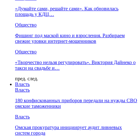
«Думайте сами, решайте сами». Как обновилась
площадь у КДЦ…
Общество
Фишинг под маской кино и взросления. Разбираем
свежие уловки интернет-мошенников
Общество
«Творчество нельзя регулировать». Виктория Дайнеко о
такси на свадьбе и…
пред.
след.
Власть
Власть
180 конфискованных приборов передали на нужды СВО
омские таможенники
Власть
Омская прокуратура инициирует аудит ливневых
систем города