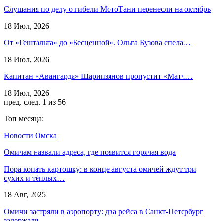
Слушания по делу о гибели МотоТани перенесли на октябрь
18 Июл, 2026
От «Гештальта» до «Бесценной». Ольга Бузова спела…
18 Июл, 2026
Капитан «Авангарда» Шарипзянов пропустит «Матч…
18 Июл, 2026
пред.
след.
1 из 56
Топ месяца:
Новости Омска
Омичам назвали адреса, где появится горячая вода
Пора копать картошку: в конце августа омичей ждут три
сухих и тёплых…
18 Авг, 2025
Омичи застряли в аэропорту: два рейса в Санкт-Петербург
задержали…