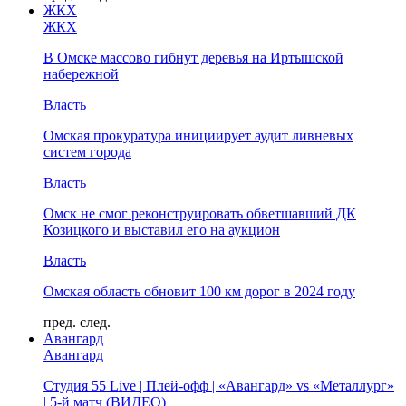
ЖКХ
ЖКХ
В Омске массово гибнут деревья на Иртышской
набережной
Власть
Омская прокуратура инициирует аудит ливневых
систем города
Власть
Омск не смог реконструировать обветшавший ДК
Козицкого и выставил его на аукцион
Власть
Омская область обновит 100 км дорог в 2024 году
пред.
след.
Авангард
Авангард
Студия 55 Live | Плей-офф | «Авангард» vs «Металлург»
| 5-й матч (ВИДЕО)