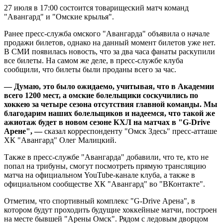
27 июля в 17:00 состоится товарищеский матч команд
"Авангард" и "Омские крылья".
Ранее пресс-служба омского "Авангарда" объявила о начале
продажи билетов, однако на данный момент билетов уже нет.
В СМИ появилась новость, что за два часа фанаты раскупили
все билеты. На самом же деле, в пресс-службе клуба
сообщили, что билеты были проданы всего за час.
— Думаю, это было ожидаемо, учитывая, что в Академии
всего 1200 мест, а омские болельщики соскучились по
хоккею за четыре сезона отсутствия главной команды. Мы
благодарим наших болельщиков и надеемся, что такой же
ажиотаж будет в новом сезоне КХЛ на матчах в "G-Drive
Арене", —
сказал корреспонденту "Омск Здесь" пресс-атташе
ХК "Авангард" Олег Малицкий.
Также в пресс-службе "Авангарда" добавили, что те, кто не
попал на трибуны, смогут посмотреть прямую трансляцию
матча на официальном YouTube-канале клуба, а также в
официальном сообществе ХК "Авангард" во "ВКонтакте".
Отметим, что спортивный комплекс "G-Drive Арена", в
котором будут проходить будущие хоккейные матчи, построен
на месте бывшей "Арены Омск". Рядом с ледовым дворцом