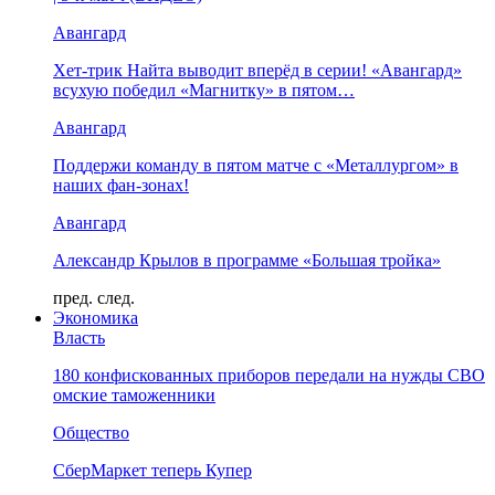
Авангард
Хет-трик Найта выводит вперёд в серии! «Авангард»
всухую победил «Магнитку» в пятом…
Авангард
Поддержи команду в пятом матче с «Металлургом» в
наших фан-зонах!
Авангард
Александр Крылов в программе «Большая тройка»
пред.
след.
Экономика
Власть
180 конфискованных приборов передали на нужды СВО
омские таможенники
Общество
СберМаркет теперь Купер