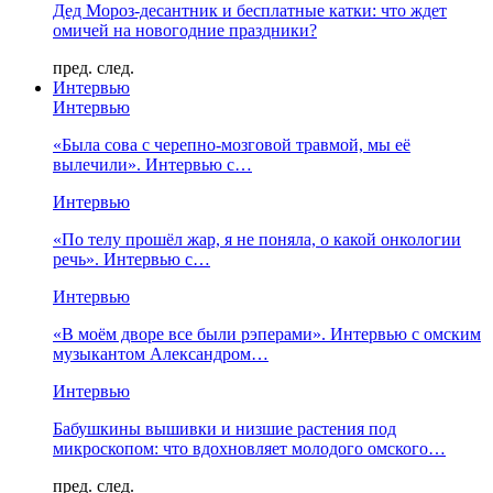
Дед Мороз-десантник и бесплатные катки: что ждет
омичей на новогодние праздники?
пред.
след.
Интервью
Интервью
«Была сова с черепно-мозговой травмой, мы её
вылечили». Интервью с…
Интервью
«По телу прошёл жар, я не поняла, о какой онкологии
речь». Интервью с…
Интервью
«В моём дворе все были рэперами». Интервью с омским
музыкантом Александром…
Интервью
Бабушкины вышивки и низшие растения под
микроскопом: что вдохновляет молодого омского…
пред.
след.