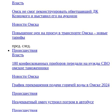
Власть
Омск не смог реконструировать обветшавший ДК
Козицкого и выставил его на аукцион
Новости Омска
Повышение цен на проезд в транспорте Омска – новые
тарифы
пред.
след.
Происшествия
Власть
180 конфискованных приборов передали на нужды СВО
омские таможенники
Новости Омска
График прекращения подачи горячей воды в Омске 2024
Происшествия
Неадекватный омич устроил погром в автобусе
Происшествия