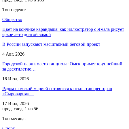
Топ недели:
Общество
Цвет на кончике карандаша: как иллюстратор с Ямала рисует
яркое лето долгой зимой
В России запускают масштабный беговой проект
4 Авг, 2026
Городской парк вместо танцпола: Омск примет крупнейший
за десятилетие…
16 Июл, 2026
Рядом с омской мэрией готовится к открытию ресторан
«Сыроварня»…
17 Июл, 2026
пред.
след.
1 из 56
Топ месяца:
Спорт