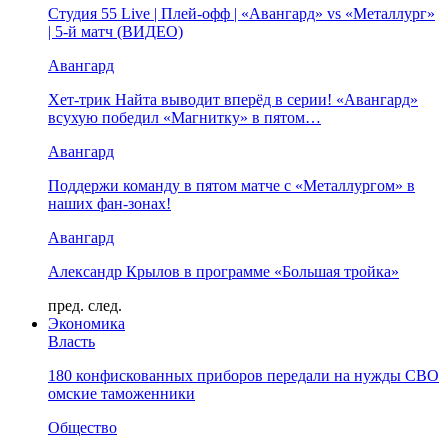
Студия 55 Live | Плей-офф | «Авангард» vs «Металлург»
| 5-й матч (ВИДЕО)
Авангард
Хет-трик Найта выводит вперёд в серии! «Авангард»
всухую победил «Магнитку» в пятом…
Авангард
Поддержи команду в пятом матче с «Металлургом» в
наших фан-зонах!
Авангард
Александр Крылов в программе «Большая тройка»
пред.
след.
Экономика
Власть
180 конфискованных приборов передали на нужды СВО
омские таможенники
Общество