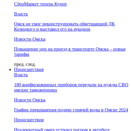
СберМаркет теперь Купер
Власть
Омск не смог реконструировать обветшавший ДК
Козицкого и выставил его на аукцион
Новости Омска
Повышение цен на проезд в транспорте Омска – новые
тарифы
пред.
след.
Происшествия
Власть
180 конфискованных приборов передали на нужды СВО
омские таможенники
Новости Омска
График прекращения подачи горячей воды в Омске 2024
Происшествия
Неадекватный омич устроил погром в автобусе