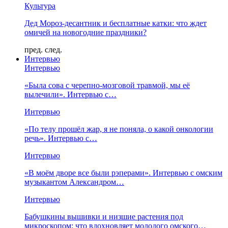
Культура
Дед Мороз-десантник и бесплатные катки: что ждет
омичей на новогодние праздники?
пред.
след.
Интервью
Интервью
«Была сова с черепно-мозговой травмой, мы её
вылечили». Интервью с…
Интервью
«По телу прошёл жар, я не поняла, о какой онкологии
речь». Интервью с…
Интервью
«В моём дворе все были рэперами». Интервью с омским
музыкантом Александром…
Интервью
Бабушкины вышивки и низшие растения под
микроскопом: что вдохновляет молодого омского…