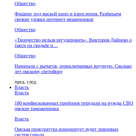
Общество
Фишинг под маской кино и взросления. Разбираем
свежие уловки интернет-мошенников
Общество
«Творчество нельзя регулировать». Виктория Дайнеко о
такси на свадьбе и…
Общество
Начинали с рычагов, переключаемых вручную. Сколько
лет омскому светофору
пред.
след.
Власть
Власть
180 конфискованных приборов передали на нужды СВО
омские таможенники
Власть
Омская прокуратура инициирует аудит ливневых
систем города