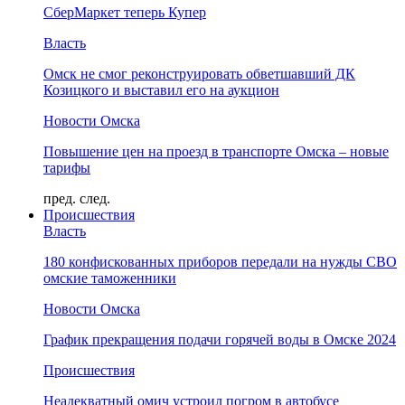
СберМаркет теперь Купер
Власть
Омск не смог реконструировать обветшавший ДК
Козицкого и выставил его на аукцион
Новости Омска
Повышение цен на проезд в транспорте Омска – новые
тарифы
пред.
след.
Происшествия
Власть
180 конфискованных приборов передали на нужды СВО
омские таможенники
Новости Омска
График прекращения подачи горячей воды в Омске 2024
Происшествия
Неадекватный омич устроил погром в автобусе