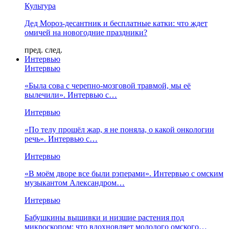
Культура
Дед Мороз-десантник и бесплатные катки: что ждет
омичей на новогодние праздники?
пред.
след.
Интервью
Интервью
«Была сова с черепно-мозговой травмой, мы её
вылечили». Интервью с…
Интервью
«По телу прошёл жар, я не поняла, о какой онкологии
речь». Интервью с…
Интервью
«В моём дворе все были рэперами». Интервью с омским
музыкантом Александром…
Интервью
Бабушкины вышивки и низшие растения под
микроскопом: что вдохновляет молодого омского…