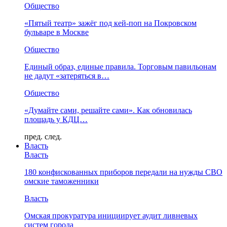
Общество
«Пятый театр» зажёг под кей-поп на Покровском
бульваре в Москве
Общество
Единый образ, единые правила. Торговым павильонам
не дадут «затеряться в…
Общество
«Думайте сами, решайте сами». Как обновилась
площадь у КДЦ…
пред.
след.
Власть
Власть
180 конфискованных приборов передали на нужды СВО
омские таможенники
Власть
Омская прокуратура инициирует аудит ливневых
систем города