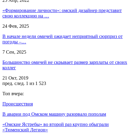
25 Апр, 2022
«Формирование личности»: омский дизайнер представит
свою коллекцию на …
24 Фев, 2025
В начале недели омичей ожидает неприятный сюрприз от
погоды –…
7 Сен, 2025
Большинство омичей не скрывает размер зарплаты от своих
коллег
21 Окт, 2019
пред.
след.
1 из 1 523
Топ вчера:
Происшествия
В аварии под Омском машину разорвало пополам
«Омские Ястребы» во второй раз крупно обыграли
«Тюменский Легион»