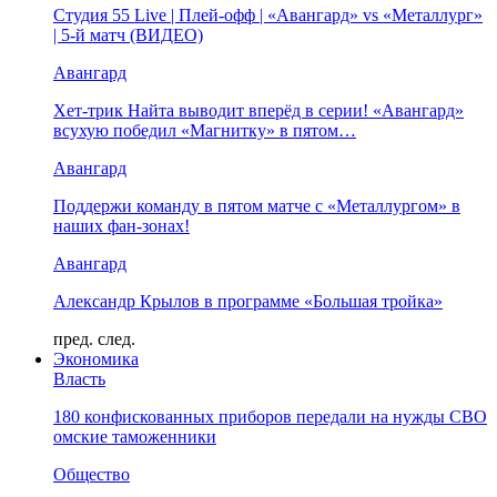
Студия 55 Live | Плей-офф | «Авангард» vs «Металлург»
| 5-й матч (ВИДЕО)
Авангард
Хет-трик Найта выводит вперёд в серии! «Авангард»
всухую победил «Магнитку» в пятом…
Авангард
Поддержи команду в пятом матче с «Металлургом» в
наших фан-зонах!
Авангард
Александр Крылов в программе «Большая тройка»
пред.
след.
Экономика
Власть
180 конфискованных приборов передали на нужды СВО
омские таможенники
Общество