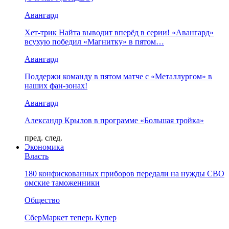
Авангард
Хет-трик Найта выводит вперёд в серии! «Авангард»
всухую победил «Магнитку» в пятом…
Авангард
Поддержи команду в пятом матче с «Металлургом» в
наших фан-зонах!
Авангард
Александр Крылов в программе «Большая тройка»
пред.
след.
Экономика
Власть
180 конфискованных приборов передали на нужды СВО
омские таможенники
Общество
СберМаркет теперь Купер