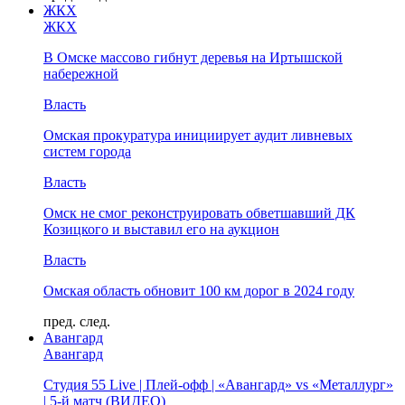
ЖКХ
ЖКХ
В Омске массово гибнут деревья на Иртышской
набережной
Власть
Омская прокуратура инициирует аудит ливневых
систем города
Власть
Омск не смог реконструировать обветшавший ДК
Козицкого и выставил его на аукцион
Власть
Омская область обновит 100 км дорог в 2024 году
пред.
след.
Авангард
Авангард
Студия 55 Live | Плей-офф | «Авангард» vs «Металлург»
| 5-й матч (ВИДЕО)