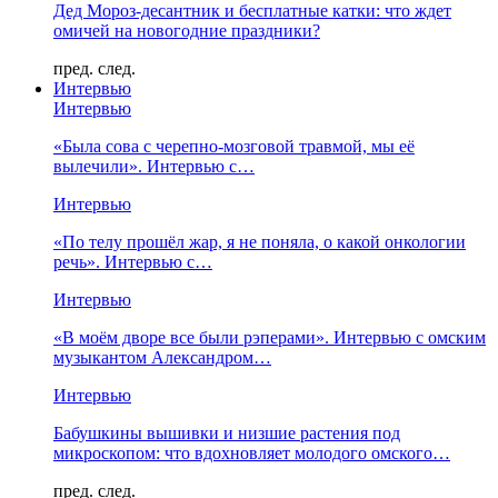
Дед Мороз-десантник и бесплатные катки: что ждет
омичей на новогодние праздники?
пред.
след.
Интервью
Интервью
«Была сова с черепно-мозговой травмой, мы её
вылечили». Интервью с…
Интервью
«По телу прошёл жар, я не поняла, о какой онкологии
речь». Интервью с…
Интервью
«В моём дворе все были рэперами». Интервью с омским
музыкантом Александром…
Интервью
Бабушкины вышивки и низшие растения под
микроскопом: что вдохновляет молодого омского…
пред.
след.