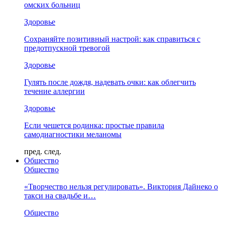
омских больниц
Здоровье
Сохраняйте позитивный настрой: как справиться с
предотпускной тревогой
Здоровье
Гулять после дождя, надевать очки: как облегчить
течение аллергии
Здоровье
Если чешется родинка: простые правила
самодиагностики меланомы
пред.
след.
Общество
Общество
«Творчество нельзя регулировать». Виктория Дайнеко о
такси на свадьбе и…
Общество