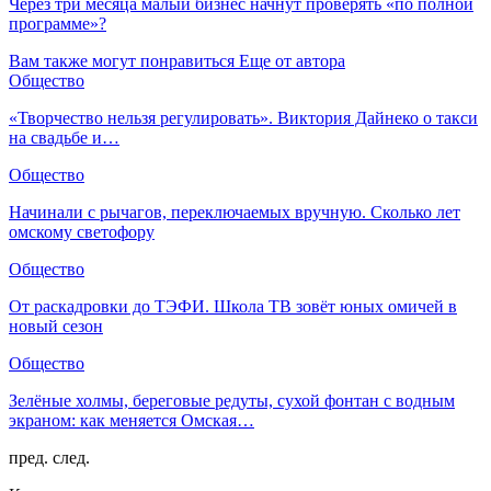
Через три месяца малый бизнес начнут проверять «по полной
программе»?
Вам также могут понравиться
Еще от автора
Общество
«Творчество нельзя регулировать». Виктория Дайнеко о такси
на свадьбе и…
Общество
Начинали с рычагов, переключаемых вручную. Сколько лет
омскому светофору
Общество
От раскадровки до ТЭФИ. Школа ТВ зовёт юных омичей в
новый сезон
Общество
Зелёные холмы, береговые редуты, сухой фонтан с водным
экраном: как меняется Омская…
пред.
след.