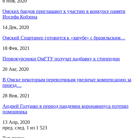
8 Ноя, 2020
Омских бардов приглашают к участию в конкурсе памяти
Иосифа Кобзона
14 Дек, 2020
Омский Спартанец готовится к «зарубе» с бразильским…
18 Фев, 2021
Первокурсники ОмГТУ получат надбавку к стипендии
20 Авг, 2020
В Омске некоторым перевозчикам увеличат компенсацию за
проезд…
28 Янв, 2021
Андрей Голушко в период пандемии коронавируса потерял
помощника
13 Апр, 2020
пред.
след.
1 из 1 523