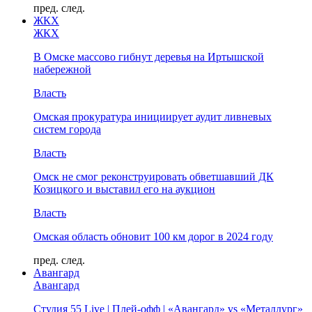
пред.
след.
ЖКХ
ЖКХ
В Омске массово гибнут деревья на Иртышской
набережной
Власть
Омская прокуратура инициирует аудит ливневых
систем города
Власть
Омск не смог реконструировать обветшавший ДК
Козицкого и выставил его на аукцион
Власть
Омская область обновит 100 км дорог в 2024 году
пред.
след.
Авангард
Авангард
Студия 55 Live | Плей-офф | «Авангард» vs «Металлург»