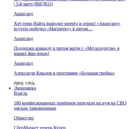
| 5-й матч (ВИДЕО)
Авангард
Хет-трик Найта выводит вперёд в серии! «Авангард»
всухую победил «Магнитку» в пятом…
Авангард
Поддержи команду в пятом матче с «Металлургом» в
наших фан-зонах!
Авангард
Александр Крылов в программе «Большая тройка»
пред.
след.
Экономика
Власть
180 конфискованных приборов передали на нужды СВО
омские таможенники
Общество
СберМаркет теперь Купер