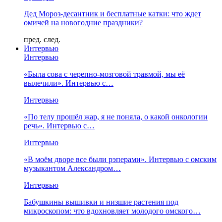
Дед Мороз-десантник и бесплатные катки: что ждет
омичей на новогодние праздники?
пред.
след.
Интервью
Интервью
«Была сова с черепно-мозговой травмой, мы её
вылечили». Интервью с…
Интервью
«По телу прошёл жар, я не поняла, о какой онкологии
речь». Интервью с…
Интервью
«В моём дворе все были рэперами». Интервью с омским
музыкантом Александром…
Интервью
Бабушкины вышивки и низшие растения под
микроскопом: что вдохновляет молодого омского…