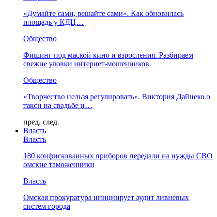
«Думайте сами, решайте сами». Как обновилась
площадь у КДЦ…
Общество
Фишинг под маской кино и взросления. Разбираем
свежие уловки интернет-мошенников
Общество
«Творчество нельзя регулировать». Виктория Дайнеко о
такси на свадьбе и…
пред.
след.
Власть
Власть
180 конфискованных приборов передали на нужды СВО
омские таможенники
Власть
Омская прокуратура инициирует аудит ливневых
систем города