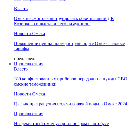
Власть
Омск не смог реконструировать обветшавший ДК
Козицкого и выставил его на аукцион
Новости Омска
Повышение цен на проезд в транспорте Омска – новые
тарифы
пред.
след.
Происшествия
Власть
180 конфискованных приборов передали на нужды СВО
омские таможенники
Новости Омска
График прекращения подачи горячей воды в Омске 2024
Происшествия
Неадекватный омич устроил погром в автобусе