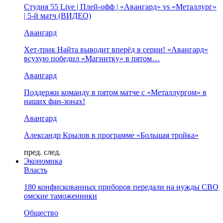
Студия 55 Live | Плей-офф | «Авангард» vs «Металлург»
| 5-й матч (ВИДЕО)
Авангард
Хет-трик Найта выводит вперёд в серии! «Авангард»
всухую победил «Магнитку» в пятом…
Авангард
Поддержи команду в пятом матче с «Металлургом» в
наших фан-зонах!
Авангард
Александр Крылов в программе «Большая тройка»
пред.
след.
Экономика
Власть
180 конфискованных приборов передали на нужды СВО
омские таможенники
Общество