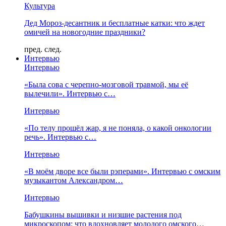
Культура
Дед Мороз-десантник и бесплатные катки: что ждет
омичей на новогодние праздники?
пред.
след.
Интервью
Интервью
«Была сова с черепно-мозговой травмой, мы её
вылечили». Интервью с…
Интервью
«По телу прошёл жар, я не поняла, о какой онкологии
речь». Интервью с…
Интервью
«В моём дворе все были рэперами». Интервью с омским
музыкантом Александром…
Интервью
Бабушкины вышивки и низшие растения под
микроскопом: что вдохновляет молодого омского…