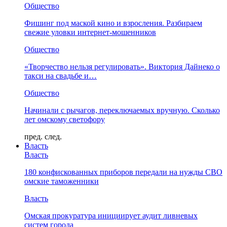
Общество
Фишинг под маской кино и взросления. Разбираем
свежие уловки интернет-мошенников
Общество
«Творчество нельзя регулировать». Виктория Дайнеко о
такси на свадьбе и…
Общество
Начинали с рычагов, переключаемых вручную. Сколько
лет омскому светофору
пред.
след.
Власть
Власть
180 конфискованных приборов передали на нужды СВО
омские таможенники
Власть
Омская прокуратура инициирует аудит ливневых
систем города