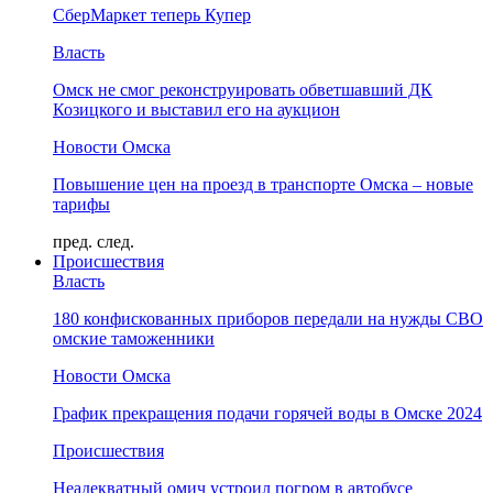
СберМаркет теперь Купер
Власть
Омск не смог реконструировать обветшавший ДК
Козицкого и выставил его на аукцион
Новости Омска
Повышение цен на проезд в транспорте Омска – новые
тарифы
пред.
след.
Происшествия
Власть
180 конфискованных приборов передали на нужды СВО
омские таможенники
Новости Омска
График прекращения подачи горячей воды в Омске 2024
Происшествия
Неадекватный омич устроил погром в автобусе