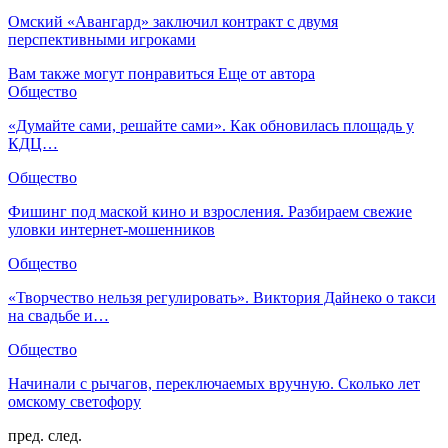
Омский «Авангард» заключил контракт с двумя
перспективными игроками
Вам также могут понравиться
Еще от автора
Общество
«Думайте сами, решайте сами». Как обновилась площадь у
КДЦ…
Общество
Фишинг под маской кино и взросления. Разбираем свежие
уловки интернет-мошенников
Общество
«Творчество нельзя регулировать». Виктория Дайнеко о такси
на свадьбе и…
Общество
Начинали с рычагов, переключаемых вручную. Сколько лет
омскому светофору
пред.
след.