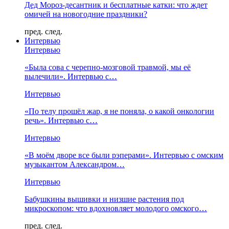
Дед Мороз-десантник и бесплатные катки: что ждет
омичей на новогодние праздники?
пред.
след.
Интервью
Интервью
«Была сова с черепно-мозговой травмой, мы её
вылечили». Интервью с…
Интервью
«По телу прошёл жар, я не поняла, о какой онкологии
речь». Интервью с…
Интервью
«В моём дворе все были рэперами». Интервью с омским
музыкантом Александром…
Интервью
Бабушкины вышивки и низшие растения под
микроскопом: что вдохновляет молодого омского…
пред.
след.