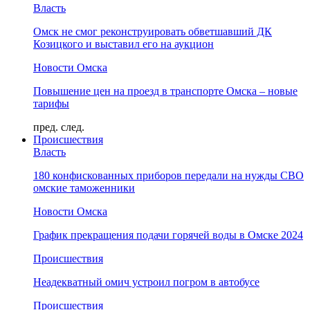
Власть
Омск не смог реконструировать обветшавший ДК
Козицкого и выставил его на аукцион
Новости Омска
Повышение цен на проезд в транспорте Омска – новые
тарифы
пред.
след.
Происшествия
Власть
180 конфискованных приборов передали на нужды СВО
омские таможенники
Новости Омска
График прекращения подачи горячей воды в Омске 2024
Происшествия
Неадекватный омич устроил погром в автобусе
Происшествия