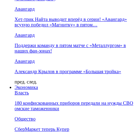
Авангард
Хет-трик Найта выводит вперёд в серии! «Авангард»
всухую победил «Магнитку» в пятом…
Авангард
Поддержи команду в пятом матче с «Металлургом» в
наших фан-зонах!
Авангард
Александр Крылов в программе «Большая тройка»
пред.
след.
Экономика
Власть
180 конфискованных приборов передали на нужды СВО
омские таможенники
Общество
СберМаркет теперь Купер