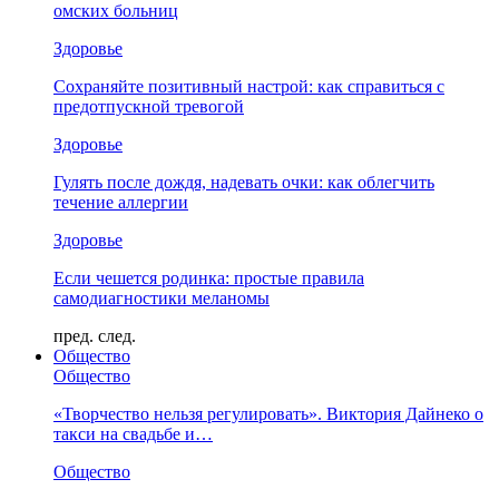
омских больниц
Здоровье
Сохраняйте позитивный настрой: как справиться с
предотпускной тревогой
Здоровье
Гулять после дождя, надевать очки: как облегчить
течение аллергии
Здоровье
Если чешется родинка: простые правила
самодиагностики меланомы
пред.
след.
Общество
Общество
«Творчество нельзя регулировать». Виктория Дайнеко о
такси на свадьбе и…
Общество