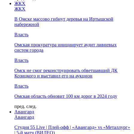
ЖКХ
ЖКХ
В Омске массово гибнут деревья на Иртышской
набережной
Власть
Омская прокуратура инициирует аудит ливневых
систем города
Власть
Омск не смог реконструировать обветшавший ДК
Козицкого и выставил его на аукцион
Власть
Омская область обновит 100 км дорог в 2024 году
пред.
след.
Авангард
Авангард
Студия 55 Live | Плей-офф | «Авангард» vs «Металлург»
| 5-й матч (ВИДЕО)