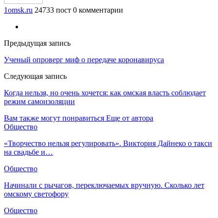
1omsk.ru
24733 пост
0 комментарии
Предыдущая запись
Ученый опроверг миф о передаче коронавируса
Следующая запись
Когда нельзя, но очень хочется: как омская власть соблюдает
режим самоизоляции
Вам также могут понравиться
Еще от автора
Общество
«Творчество нельзя регулировать». Виктория Дайнеко о такси
на свадьбе и…
Общество
Начинали с рычагов, переключаемых вручную. Сколько лет
омскому светофору
Общество