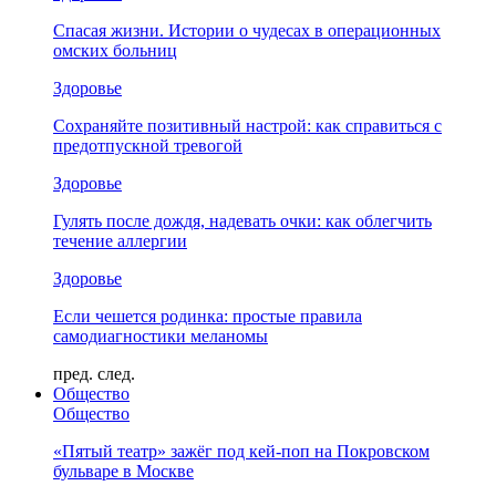
Спасая жизни. Истории о чудесах в операционных
омских больниц
Здоровье
Сохраняйте позитивный настрой: как справиться с
предотпускной тревогой
Здоровье
Гулять после дождя, надевать очки: как облегчить
течение аллергии
Здоровье
Если чешется родинка: простые правила
самодиагностики меланомы
пред.
след.
Общество
Общество
«Пятый театр» зажёг под кей-поп на Покровском
бульваре в Москве