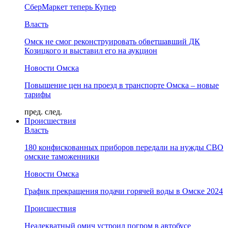
СберМаркет теперь Купер
Власть
Омск не смог реконструировать обветшавший ДК
Козицкого и выставил его на аукцион
Новости Омска
Повышение цен на проезд в транспорте Омска – новые
тарифы
пред.
след.
Происшествия
Власть
180 конфискованных приборов передали на нужды СВО
омские таможенники
Новости Омска
График прекращения подачи горячей воды в Омске 2024
Происшествия
Неадекватный омич устроил погром в автобусе