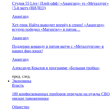
Студия 55 Live | Плей-офф | «Авангард» vs «Металлург»
| 5-й матч (ВИДЕО)
Авангард
Хет-трик Найта выводит вперёд в серии! «Авангард»
всухую победил «Магнитку» в пятом…
Авангард
Поддержи команду в пятом матче с «Металлургом» в
наших фан-зонах!
Авангард
Александр Крылов в программе «Большая тройка»
пред.
след.
Экономика
Власть
180 конфискованных приборов передали на нужды СВО
омские таможенники
Общество