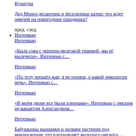
Культура
Дед Мороз-десантник и бесплатные катки: что ждет
омичей на новогодние праздники?
пред.
след.
Интервью
Интервью
«Была сова с черепно-мозговой травмой, мы её
вылечили». Интервью с…
Интервью
«По телу прошёл жар, я не поняла, о какой онкологии
речь». Интервью с…
Интервью
«В моём дворе все были рэперами». Интервью с омским
музыкантом Александром…
Интервью
Бабушкины вышивки и низшие растения под
микроскопом: что вдохновляет молодого омского…