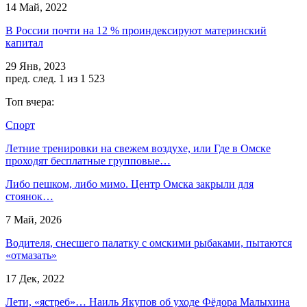
14 Май, 2022
В России почти на 12 % проиндексируют материнский
капитал
29 Янв, 2023
пред.
след.
1 из 1 523
Топ вчера:
Спорт
Летние тренировки на свежем воздухе, или Где в Омске
проходят бесплатные групповые…
Либо пешком, либо мимо. Центр Омска закрыли для
стоянок…
7 Май, 2026
Водителя, снесшего палатку с омскими рыбаками, пытаются
«отмазать»
17 Дек, 2022
Лети, «ястреб»… Наиль Якупов об уходе Фёдора Малыхина