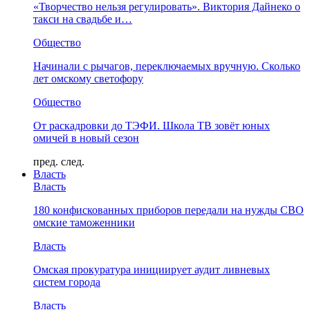
«Творчество нельзя регулировать». Виктория Дайнеко о
такси на свадьбе и…
Общество
Начинали с рычагов, переключаемых вручную. Сколько
лет омскому светофору
Общество
От раскадровки до ТЭФИ. Школа ТВ зовёт юных
омичей в новый сезон
пред.
след.
Власть
Власть
180 конфискованных приборов передали на нужды СВО
омские таможенники
Власть
Омская прокуратура инициирует аудит ливневых
систем города
Власть