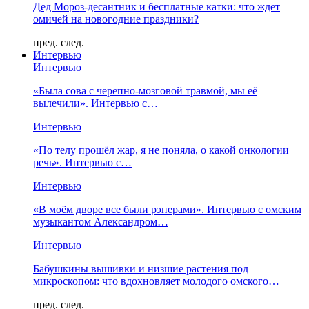
Дед Мороз-десантник и бесплатные катки: что ждет
омичей на новогодние праздники?
пред.
след.
Интервью
Интервью
«Была сова с черепно-мозговой травмой, мы её
вылечили». Интервью с…
Интервью
«По телу прошёл жар, я не поняла, о какой онкологии
речь». Интервью с…
Интервью
«В моём дворе все были рэперами». Интервью с омским
музыкантом Александром…
Интервью
Бабушкины вышивки и низшие растения под
микроскопом: что вдохновляет молодого омского…
пред.
след.