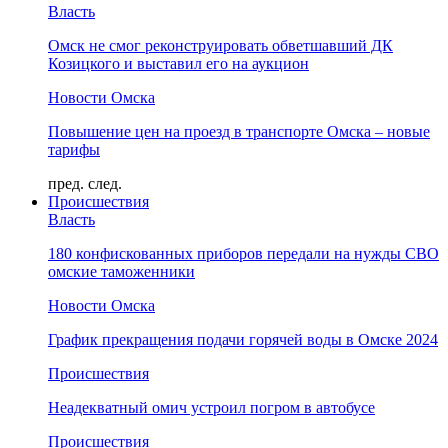
Власть
Омск не смог реконструировать обветшавший ДК
Козицкого и выставил его на аукцион
Новости Омска
Повышение цен на проезд в транспорте Омска – новые
тарифы
пред.
след.
Происшествия
Власть
180 конфискованных приборов передали на нужды СВО
омские таможенники
Новости Омска
График прекращения подачи горячей воды в Омске 2024
Происшествия
Неадекватный омич устроил погром в автобусе
Происшествия