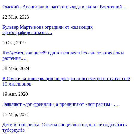
Омский «Авангард» в шаге от выхода в финал Восточной…
22 Мар, 2023
Бульвар Мартынова оградили от желающих
сфотографироваться с…
5 Окт, 2019
Любуемся, как цветёт единственная в России золотая ель и
растения,…
28 Май, 2024
В Омске на консервацию недостроенного метро потратят ещё
10 миллионов
19 Авг, 2020
Заявляют «дог-френдли», а продвигают «дог-расизм».…
21 Мар, 2021
Дети в зоне риска. Советы специалистов, как не подхватить
туберкулёз