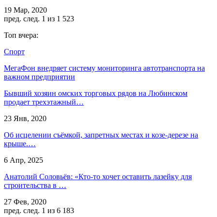
19 Мар, 2020
пред.
след.
1 из 1 523
Топ вчера:
Спорт
МегаФон внедряет систему мониторинга автотранспорта на
важном предприятии
Бывший хозяин омских торговых рядов на Любинском
продает трехэтажный…
23 Янв, 2020
Об исцелении съёмкой, запретных местах и козе-дерезе на
крыше.…
6 Апр, 2025
Анатолий Соловьёв: «Кто-то хочет оставить лазейку для
строительства в …
27 Фев, 2020
пред.
след.
1 из 6 183