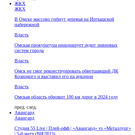
ЖКХ
ЖКХ
В Омске массово гибнут деревья на Иртышской
набережной
Власть
Омская прокуратура инициирует аудит ливневых
систем города
Власть
Омск не смог реконструировать обветшавший ДК
Козицкого и выставил его на аукцион
Власть
Омская область обновит 100 км дорог в 2024 году
пред.
след.
Авангард
Авангард
Студия 55 Live | Плей-офф | «Авангард» vs «Металлург»
| 5-й матч (ВИДЕО)