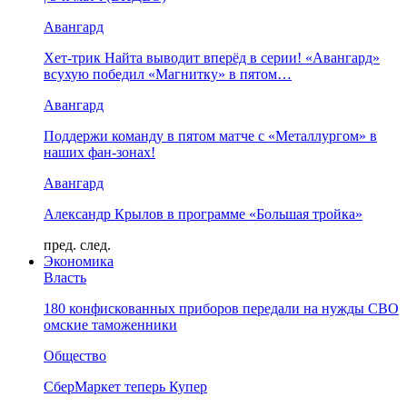
Авангард
Хет-трик Найта выводит вперёд в серии! «Авангард»
всухую победил «Магнитку» в пятом…
Авангард
Поддержи команду в пятом матче с «Металлургом» в
наших фан-зонах!
Авангард
Александр Крылов в программе «Большая тройка»
пред.
след.
Экономика
Власть
180 конфискованных приборов передали на нужды СВО
омские таможенники
Общество
СберМаркет теперь Купер