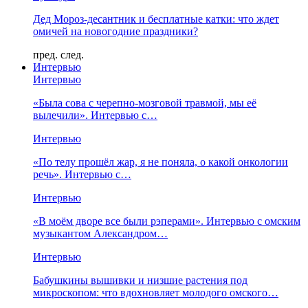
Дед Мороз-десантник и бесплатные катки: что ждет
омичей на новогодние праздники?
пред.
след.
Интервью
Интервью
«Была сова с черепно-мозговой травмой, мы её
вылечили». Интервью с…
Интервью
«По телу прошёл жар, я не поняла, о какой онкологии
речь». Интервью с…
Интервью
«В моём дворе все были рэперами». Интервью с омским
музыкантом Александром…
Интервью
Бабушкины вышивки и низшие растения под
микроскопом: что вдохновляет молодого омского…