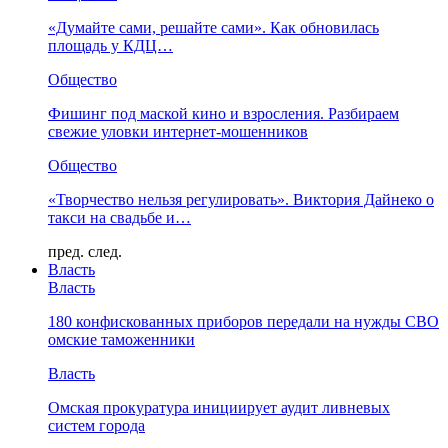
«Думайте сами, решайте сами». Как обновилась
площадь у КДЦ…
Общество
Фишинг под маской кино и взросления. Разбираем
свежие уловки интернет-мошенников
Общество
«Творчество нельзя регулировать». Виктория Дайнеко о
такси на свадьбе и…
пред.
след.
Власть
Власть
180 конфискованных приборов передали на нужды СВО
омские таможенники
Власть
Омская прокуратура инициирует аудит ливневых
систем города