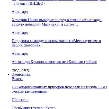
| 5-й матч (ВИДЕО)
Авангард
Хет-трик Найта выводит вперёд в серии! «Авангард»
всухую победил «Магнитку» в пятом…
Авангард
Поддержи команду в пятом матче с «Металлургом» в
наших фан-зонах!
Авангард
Александр Крылов в программе «Большая тройка»
пред.
след.
Экономика
Власть
180 конфискованных приборов передали на нужды СВО
омские таможенники
Общество
СберМаркет теперь Купер