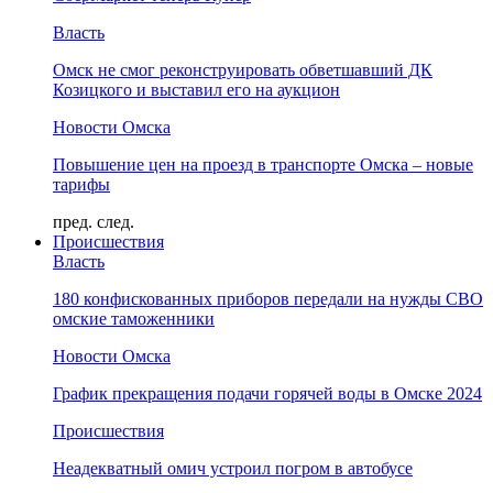
Власть
Омск не смог реконструировать обветшавший ДК
Козицкого и выставил его на аукцион
Новости Омска
Повышение цен на проезд в транспорте Омска – новые
тарифы
пред.
след.
Происшествия
Власть
180 конфискованных приборов передали на нужды СВО
омские таможенники
Новости Омска
График прекращения подачи горячей воды в Омске 2024
Происшествия
Неадекватный омич устроил погром в автобусе