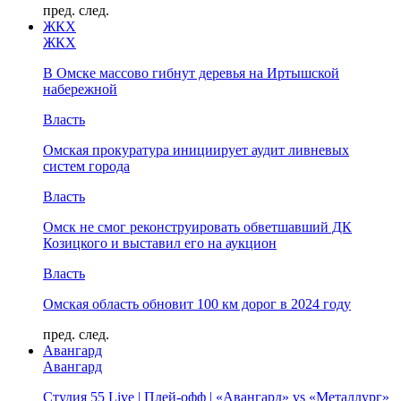
пред.
след.
ЖКХ
ЖКХ
В Омске массово гибнут деревья на Иртышской
набережной
Власть
Омская прокуратура инициирует аудит ливневых
систем города
Власть
Омск не смог реконструировать обветшавший ДК
Козицкого и выставил его на аукцион
Власть
Омская область обновит 100 км дорог в 2024 году
пред.
след.
Авангард
Авангард
Студия 55 Live | Плей-офф | «Авангард» vs «Металлург»