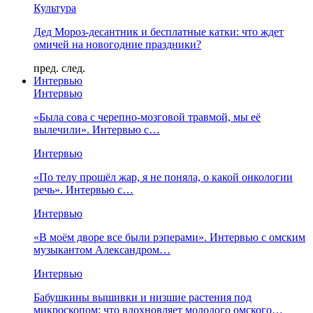
Культура
Дед Мороз-десантник и бесплатные катки: что ждет
омичей на новогодние праздники?
пред.
след.
Интервью
Интервью
«Была сова с черепно-мозговой травмой, мы её
вылечили». Интервью с…
Интервью
«По телу прошёл жар, я не поняла, о какой онкологии
речь». Интервью с…
Интервью
«В моём дворе все были рэперами». Интервью с омским
музыкантом Александром…
Интервью
Бабушкины вышивки и низшие растения под
микроскопом: что вдохновляет молодого омского…