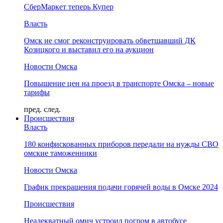
СберМаркет теперь Купер
Власть
Омск не смог реконструировать обветшавший ДК
Козицкого и выставил его на аукцион
Новости Омска
Повышение цен на проезд в транспорте Омска – новые
тарифы
пред.
след.
Происшествия
Власть
180 конфискованных приборов передали на нужды СВО
омские таможенники
Новости Омска
График прекращения подачи горячей воды в Омске 2024
Происшествия
Неадекватный омич устроил погром в автобусе