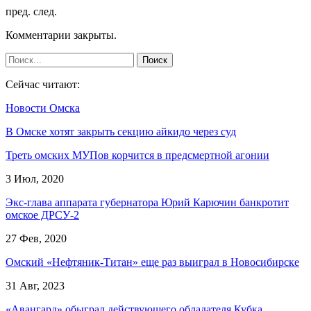
пред.
след.
Комментарии закрыты.
Сейчас читают:
Новости Омска
В Омске хотят закрыть секцию айкидо через суд
Треть омских МУПов корчится в предсмертной агонии
3 Июл, 2020
Экс-глава аппарата губернатора Юрий Карючин банкротит
омское ДРСУ-2
27 Фев, 2020
Омский «Нефтяник-Титан» еще раз выиграл в Новосибирске
31 Авг, 2023
«Авангард» обыграл действующего обладателя Кубка