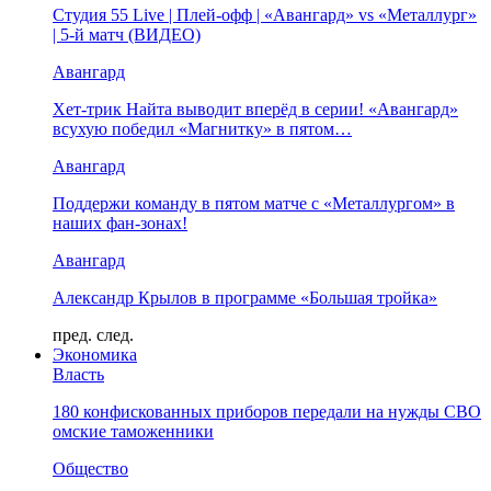
Студия 55 Live | Плей-офф | «Авангард» vs «Металлург»
| 5-й матч (ВИДЕО)
Авангард
Хет-трик Найта выводит вперёд в серии! «Авангард»
всухую победил «Магнитку» в пятом…
Авангард
Поддержи команду в пятом матче с «Металлургом» в
наших фан-зонах!
Авангард
Александр Крылов в программе «Большая тройка»
пред.
след.
Экономика
Власть
180 конфискованных приборов передали на нужды СВО
омские таможенники
Общество