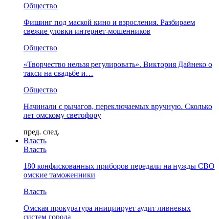
Общество
Фишинг под маской кино и взросления. Разбираем
свежие уловки интернет-мошенников
Общество
«Творчество нельзя регулировать». Виктория Дайнеко о
такси на свадьбе и…
Общество
Начинали с рычагов, переключаемых вручную. Сколько
лет омскому светофору
пред.
след.
Власть
Власть
180 конфискованных приборов передали на нужды СВО
омские таможенники
Власть
Омская прокуратура инициирует аудит ливневых
систем города