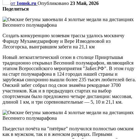
от
1omsk.ru
Опубликовано
23 Май, 2026
Поделиться
Создать конкуренцию хозяевам трассы удалось москвичу
Фариду Мухамедзарифову и Вере Измоденовой из
Лесогорска, выигравшим забеги на 21,1 км
Новый легкоатлетический сезон в столице Прииртышья
традиционно открывал Весенний полумарафон, являющийся
этапом Всероссийского мероприятия "ЗаБег.РФ". В этом году
на старт полумарафона в 124 городах нашей страны и
зарубежья синхронно вышли более 235 тысяч любителей бега.
Омский забег собрал под свои знамёна рекордные 3700
участников. Как и в предыдущих стартах на выбор
спортсменам было предложено четыре дистанции: массовая,
длиной 1 км, и три соревновательные — 5, 10 и 21,1 км.
Пьедестал почёта на "пятёрке" получился полностью омским
как в мужском, так и в женском разрядах. Первыми