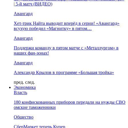
| 5-й матч (ВИДЕО)
Авангард
Хет-трик Найта выводит вперёд в серии! «Авангард»
всухую победил «Магнитку» в пятом…
Авангард
Поддержи команду в пятом матче с «Металлургом» в
наших фан-зонах!
Авангард
Александр Крылов в программе «Большая тройка»
пред.
след.
Экономика
Власть
180 конфискованных приборов передали на нужды СВО
омские таможенники
Общество
СберМаркет теперь Купер