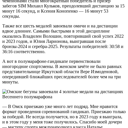
чемпионами стали многократный победитель и призёр
забегов SIM Михаил Кульков, преодолевший дистанцию за 15
минут 16 секунд, и Ксения Конопенко — 16 минут 53
секунды.
Также все шесть медалей завоевали омичи и на дистанции
вдвое длиннее. Самыми быстрыми в этой дисциплине
оказались Владилен Волошин, повторивший свой успех 2022
и 2023 годов, и Юлия Ларионова, выигравшая после
бронзы-2024 и серебра-2025. Результаты победителей: 30:58 и
36:16 соответственно.
А вот в полумарафоне-гандикапе первенствовали
иногородние спортсмены. В женском зачёте не было равных
представительнице Иркутской области Вере Измоденовой,
опередившей ближайших преследователей более чем на три
минуты.
— В Омск приезжаю уже много лет подряд. Мне нравится
формат проведения соревнований гандикап. Приезжаю только
за победой. Не всегда получается, но в 2023 году я выиграла,
и в этом году у меня тоже получилось. Спасибо моей дочери
— мастеру спорта международного класса Наталье