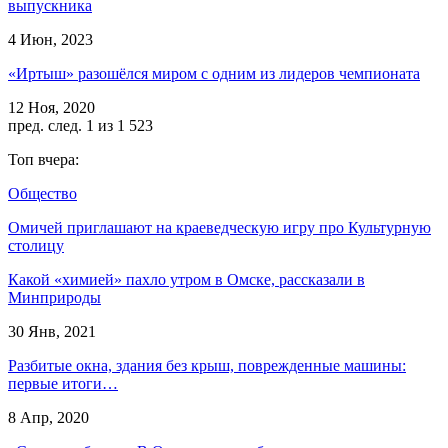
выпускника
4 Июн, 2023
«Иртыш» разошёлся миром с одним из лидеров чемпионата
12 Ноя, 2020
пред.
след.
1 из 1 523
Топ вчера:
Общество
Омичей приглашают на краеведческую игру про Культурную
столицу
Какой «химией» пахло утром в Омске, рассказали в
Минприроды
30 Янв, 2021
Разбитые окна, здания без крыш, поврежденные машины:
первые итоги…
8 Апр, 2020