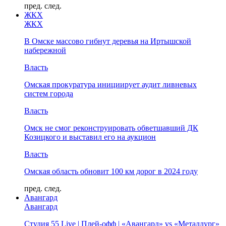
пред.
след.
ЖКХ
ЖКХ
В Омске массово гибнут деревья на Иртышской
набережной
Власть
Омская прокуратура инициирует аудит ливневых
систем города
Власть
Омск не смог реконструировать обветшавший ДК
Козицкого и выставил его на аукцион
Власть
Омская область обновит 100 км дорог в 2024 году
пред.
след.
Авангард
Авангард
Студия 55 Live | Плей-офф | «Авангард» vs «Металлург»