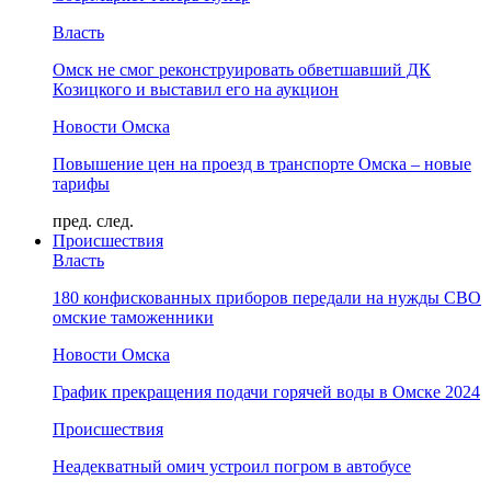
Власть
Омск не смог реконструировать обветшавший ДК
Козицкого и выставил его на аукцион
Новости Омска
Повышение цен на проезд в транспорте Омска – новые
тарифы
пред.
след.
Происшествия
Власть
180 конфискованных приборов передали на нужды СВО
омские таможенники
Новости Омска
График прекращения подачи горячей воды в Омске 2024
Происшествия
Неадекватный омич устроил погром в автобусе