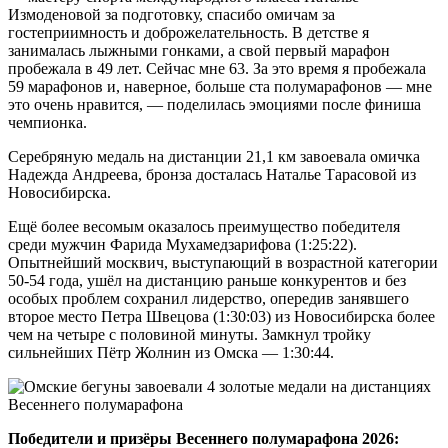
Измоденовой за подготовку, спасибо омичам за
гостеприимность и доброжелательность. В детстве я
занималась лыжными гонками, а свой первый марафон
пробежала в 49 лет. Сейчас мне 63. За это время я пробежала
59 марафонов и, наверное, больше ста полумарафонов — мне
это очень нравится, — поделилась эмоциями после финиша
чемпионка.
Серебряную медаль на дистанции 21,1 км завоевала омичка
Надежда Андреева, бронза досталась Наталье Тарасовой из
Новосибирска.
Ещё более весомым оказалось преимущество победителя
среди мужчин Фарида Мухамедзарифова (1:25:22).
Опытнейший москвич, выступающий в возрастной категории
50-54 года, ушёл на дистанцию раньше конкурентов и без
особых проблем сохранил лидерство, опередив занявшего
второе место Петра Швецова (1:30:03) из Новосибирска более
чем на четыре с половиной минуты. Замкнул тройку
сильнейших Пётр Жолнин из Омска — 1:30:44.
Победители и призёры Весеннего полумарафона 2026: