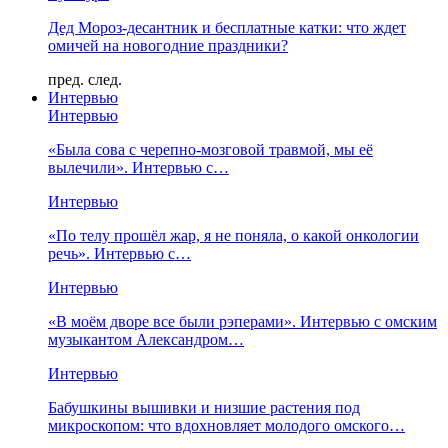
Дед Мороз-десантник и бесплатные катки: что ждет
омичей на новогодние праздники?
пред.
след.
Интервью
Интервью
«Была сова с черепно-мозговой травмой, мы её
вылечили». Интервью с…
Интервью
«По телу прошёл жар, я не поняла, о какой онкологии
речь». Интервью с…
Интервью
«В моём дворе все были рэперами». Интервью с омским
музыкантом Александром…
Интервью
Бабушкины вышивки и низшие растения под
микроскопом: что вдохновляет молодого омского…