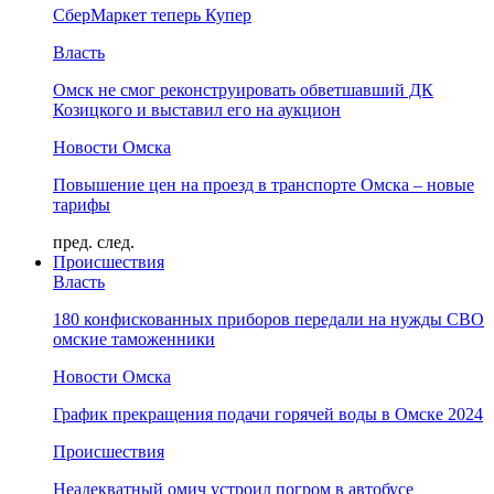
СберМаркет теперь Купер
Власть
Омск не смог реконструировать обветшавший ДК
Козицкого и выставил его на аукцион
Новости Омска
Повышение цен на проезд в транспорте Омска – новые
тарифы
пред.
след.
Происшествия
Власть
180 конфискованных приборов передали на нужды СВО
омские таможенники
Новости Омска
График прекращения подачи горячей воды в Омске 2024
Происшествия
Неадекватный омич устроил погром в автобусе