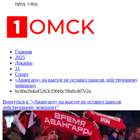
пред.
след.
Главная
2025
Декабрь
31
Спорт
«Авангард» на выезде не оставил шансов действующему
чемпиону
bc60a1bda45263cf30e6c59a0c407e2a
Вернуться к "«Авангард» на выезде не оставил шансов
действующему чемпиону"