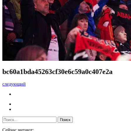
bc60a1bda45263cf30e6c59a0c407e2a
следующий
Сейчас читают: