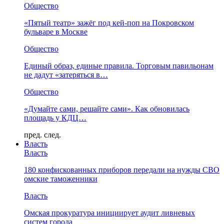
Общество
«Пятый театр» зажёг под кей-поп на Покровском
бульваре в Москве
Общество
Единый образ, единые правила. Торговым павильонам
не дадут «затеряться в…
Общество
«Думайте сами, решайте сами». Как обновилась
площадь у КДЦ…
пред.
след.
Власть
Власть
180 конфискованных приборов передали на нужды СВО
омские таможенники
Власть
Омская прокуратура инициирует аудит ливневых
систем города