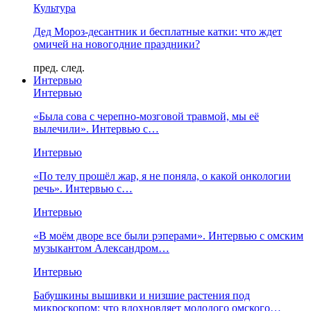
Культура
Дед Мороз-десантник и бесплатные катки: что ждет
омичей на новогодние праздники?
пред.
след.
Интервью
Интервью
«Была сова с черепно-мозговой травмой, мы её
вылечили». Интервью с…
Интервью
«По телу прошёл жар, я не поняла, о какой онкологии
речь». Интервью с…
Интервью
«В моём дворе все были рэперами». Интервью с омским
музыкантом Александром…
Интервью
Бабушкины вышивки и низшие растения под
микроскопом: что вдохновляет молодого омского…