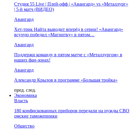
Студия 55 Live | Плей-офф | «Авангард» vs «Металлург»
| 5-й матч (ВИДЕО)
Авангард
Хет-трик Найта выводит вперёд в серии! «Авангард»
всухую победил «Магнитку» в пятом…
Авангард
Поддержи команду в пятом матче с «Металлургом» в
наших фан-зонах!
Авангард
Александр Крылов в программе «Большая тройка»
пред.
след.
Экономика
Власть
180 конфискованных приборов передали на нужды СВО
омские таможенники
Общество