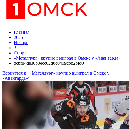
Главная
2025
Ноябрь
3
Спорт
«Металлург» крупно выиграл в Омске у «Авангарда»
dcbf84de30b3ecc02d0c0409cbb2bfd0
Вернуться к "«Металлург» крупно выиграл в Омске у
«Авангарда»"