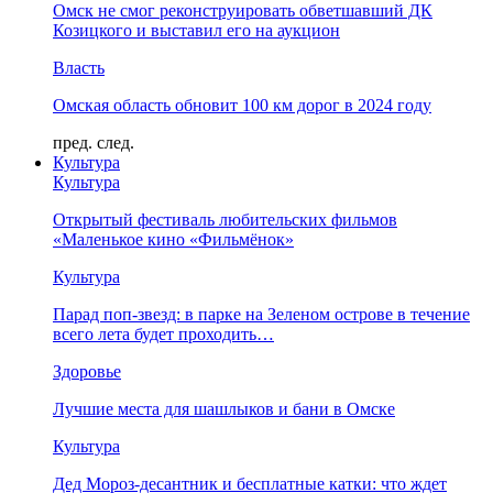
Омск не смог реконструировать обветшавший ДК
Козицкого и выставил его на аукцион
Власть
Омская область обновит 100 км дорог в 2024 году
пред.
след.
Культура
Культура
Открытый фестиваль любительских фильмов
«Маленькое кино «Фильмёнок»
Культура
Парад поп-звезд: в парке на Зеленом острове в течение
всего лета будет проходить…
Здоровье
Лучшие места для шашлыков и бани в Омске
Культура
Дед Мороз-десантник и бесплатные катки: что ждет