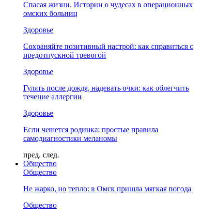
Спасая жизни. Истории о чудесах в операционных
омских больниц
Здоровье
Сохраняйте позитивный настрой: как справиться с
предотпускной тревогой
Здоровье
Гулять после дождя, надевать очки: как облегчить
течение аллергии
Здоровье
Если чешется родинка: простые правила
самодиагностики меланомы
пред.
след.
Общество
Общество
Не жарко, но тепло: в Омск пришла мягкая погода
Общество