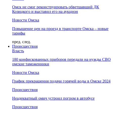
Омск не смог реконструировать обветшавший ДК
Козицкого и выставил его на аукцион
Новости Омска
Повышение цен на проезд в транспорте Омска – новые
тарифы
пред.
след.
Происшествия
Власть
180 конфискованных приборов передали на нужды СВО
омские таможенники
Новости Омска
График прекращения подачи горячей воды в Омске 2024
Происшествия
Неадекватный омич устроил погром в автобусе
Происшествия