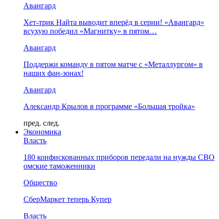
Авангард
Хет-трик Найта выводит вперёд в серии! «Авангард»
всухую победил «Магнитку» в пятом…
Авангард
Поддержи команду в пятом матче с «Металлургом» в
наших фан-зонах!
Авангард
Александр Крылов в программе «Большая тройка»
пред.
след.
Экономика
Власть
180 конфискованных приборов передали на нужды СВО
омские таможенники
Общество
СберМаркет теперь Купер
Власть