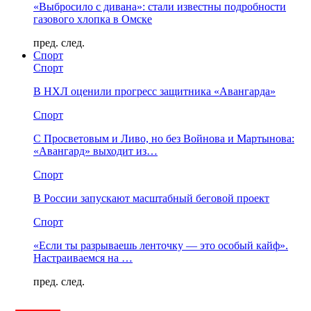
«Выбросило с дивана»: стали известны подробности
газового хлопка в Омске
пред.
след.
Спорт
Спорт
В НХЛ оценили прогресс защитника «Авангарда»
Спорт
С Просветовым и Ливо, но без Войнова и Мартынова:
«Авангард» выходит из…
Спорт
В России запускают масштабный беговой проект
Спорт
«Если ты разрываешь ленточку — это особый кайф».
Настраиваемся на …
пред.
след.