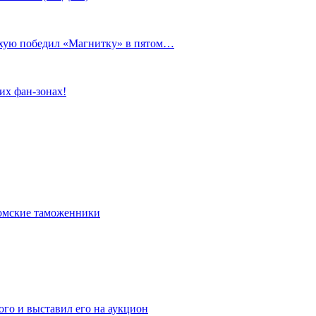
сухую победил «Магнитку» в пятом…
их фан-зонах!
омские таможенники
го и выставил его на аукцион