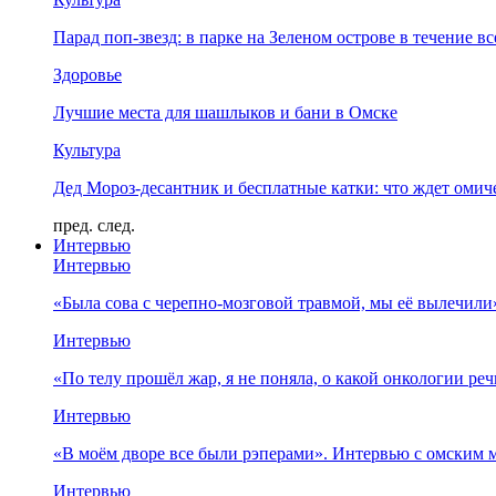
Парад поп-звезд: в парке на Зеленом острове в течение в
Здоровье
Лучшие места для шашлыков и бани в Омске
Культура
Дед Мороз-десантник и бесплатные катки: что ждет омич
пред.
след.
Интервью
Интервью
«Была сова с черепно-мозговой травмой, мы её вылечил
Интервью
«По телу прошёл жар, я не поняла, о какой онкологии ре
Интервью
«В моём дворе все были рэперами». Интервью с омски
Интервью