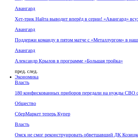
Авангард
Хет-трик Найта выводит вперёд в серии! «Авангард» в
Авангард
Поддержи команду в пятом матче с «Металлургом» в наш
Авангард
Александр Крылов в программе «Большая тройка»
пред.
след.
Экономика
Власть
180 конфискованных приборов передали на нужды СВО 
Общество
СберМаркет теперь Купер
Власть
Омск не смог реконструировать обветшавший ДК Козицко