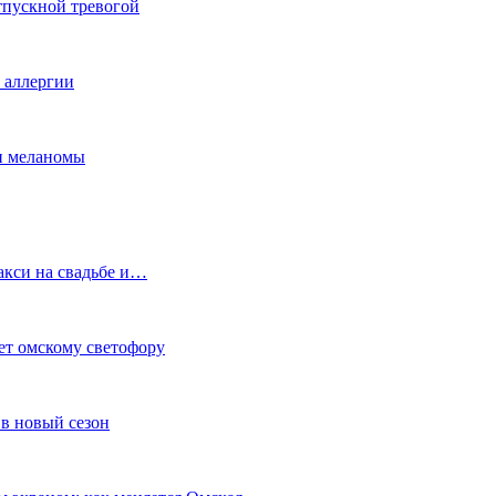
тпускной тревогой
е аллергии
ки меланомы
акси на свадьбе и…
ет омскому светофору
в новый сезон