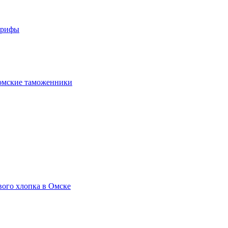
арифы
омские таможенники
вого хлопка в Омске