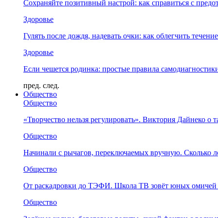
Сохраняйте позитивный настрой: как справиться с предо
Здоровье
Гулять после дождя, надевать очки: как облегчить течени
Здоровье
Если чешется родинка: простые правила самодиагности
пред.
след.
Общество
Общество
«Творчество нельзя регулировать». Виктория Дайнеко о т
Общество
Начинали с рычагов, переключаемых вручную. Сколько л
Общество
От раскадровки до ТЭФИ. Школа ТВ зовёт юных омичей 
Общество