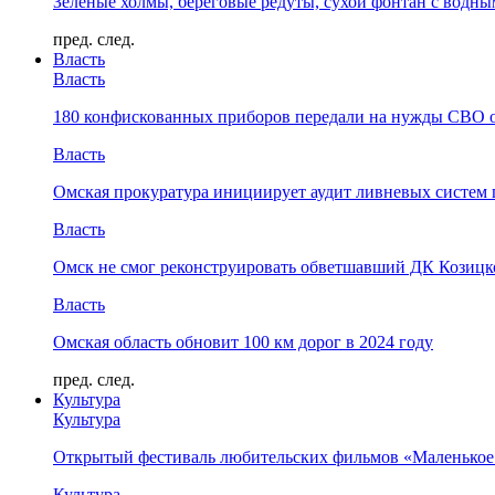
Зелёные холмы, береговые редуты, сухой фонтан с водн
пред.
след.
Власть
Власть
180 конфискованных приборов передали на нужды СВО 
Власть
Омская прокуратура инициирует аудит ливневых систем 
Власть
Омск не смог реконструировать обветшавший ДК Козицко
Власть
Омская область обновит 100 км дорог в 2024 году
пред.
след.
Культура
Культура
Открытый фестиваль любительских фильмов «Маленькое
Культура