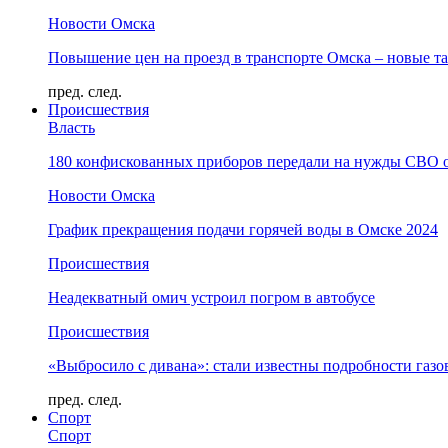
Новости Омска
Повышение цен на проезд в транспорте Омска – новые т
пред.
след.
Происшествия
Власть
180 конфискованных приборов передали на нужды СВО 
Новости Омска
График прекращения подачи горячей воды в Омске 2024
Происшествия
Неадекватный омич устроил погром в автобусе
Происшествия
«Выбросило с дивана»: стали известны подробности газо
пред.
след.
Спорт
Спорт