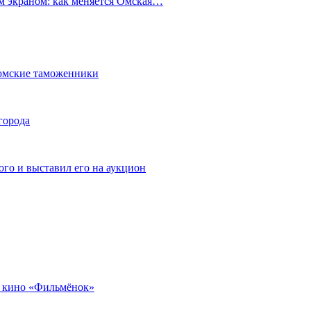
ым экраном: как меняется Омская…
омские таможенники
города
го и выставил его на аукцион
 кино «Фильмёнок»