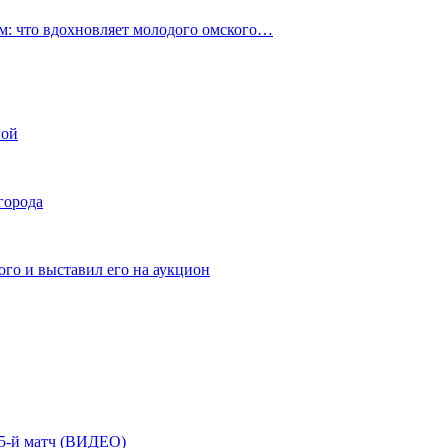
: что вдохновляет молодого омского…
ной
города
го и выставил его на аукцион
| 5-й матч (ВИДЕО)