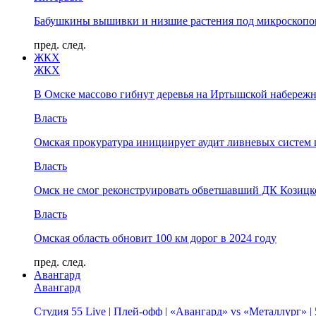
Бабушкины вышивки и низшие растения под микроскопом
пред.
след.
ЖКХ
ЖКХ
В Омске массово гибнут деревья на Иртышской набереж
Власть
Омская прокуратура инициирует аудит ливневых систем 
Власть
Омск не смог реконструировать обветшавший ДК Козицко
Власть
Омская область обновит 100 км дорог в 2024 году
пред.
след.
Авангард
Авангард
Студия 55 Live | Плей-офф | «Авангард» vs «Металлург» 