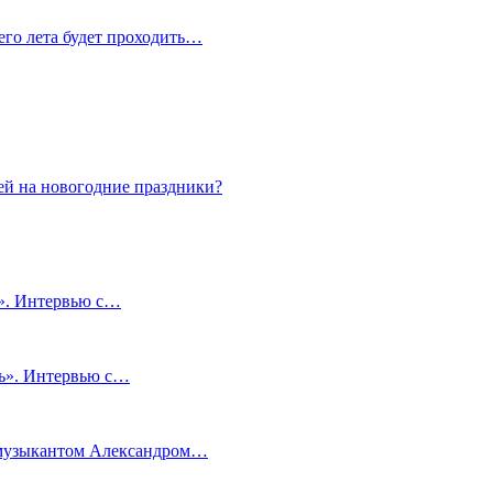
сего лета будет проходить…
ей на новогодние праздники?
и». Интервью с…
чь». Интервью с…
м музыкантом Александром…