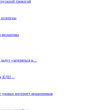
тпускной тревогой
е аллергии
ки меланомы
 дадут «затеряться в…
ь у КДЦ…
е уловки интернет-мошенников