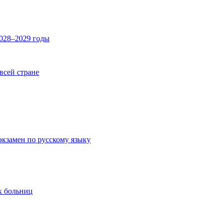
2028–2029 годы
 всей стране
экзамен по русскому языку
х больниц