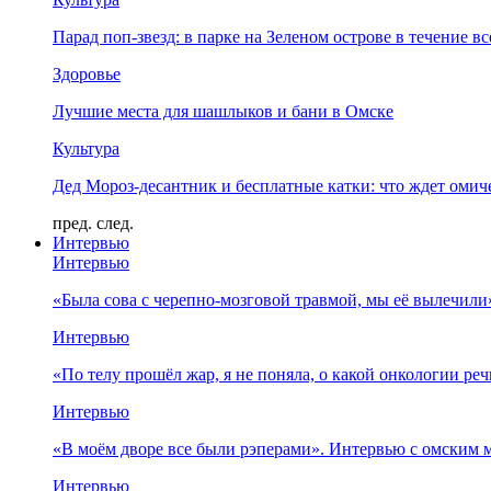
Парад поп-звезд: в парке на Зеленом острове в течение в
Здоровье
Лучшие места для шашлыков и бани в Омске
Культура
Дед Мороз-десантник и бесплатные катки: что ждет омич
пред.
след.
Интервью
Интервью
«Была сова с черепно-мозговой травмой, мы её вылечил
Интервью
«По телу прошёл жар, я не поняла, о какой онкологии ре
Интервью
«В моём дворе все были рэперами». Интервью с омски
Интервью