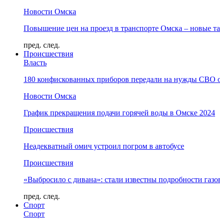
Новости Омска
Повышение цен на проезд в транспорте Омска – новые т
пред.
след.
Происшествия
Власть
180 конфискованных приборов передали на нужды СВО 
Новости Омска
График прекращения подачи горячей воды в Омске 2024
Происшествия
Неадекватный омич устроил погром в автобусе
Происшествия
«Выбросило с дивана»: стали известны подробности газо
пред.
след.
Спорт
Спорт