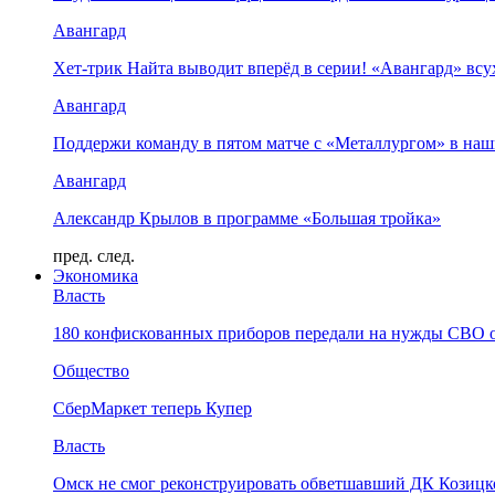
Авангард
Хет-трик Найта выводит вперёд в серии! «Авангард» в
Авангард
Поддержи команду в пятом матче с «Металлургом» в наш
Авангард
Александр Крылов в программе «Большая тройка»
пред.
след.
Экономика
Власть
180 конфискованных приборов передали на нужды СВО 
Общество
СберМаркет теперь Купер
Власть
Омск не смог реконструировать обветшавший ДК Козицко