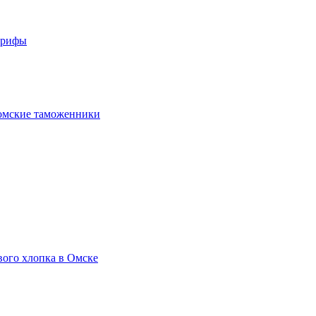
арифы
омские таможенники
вого хлопка в Омске