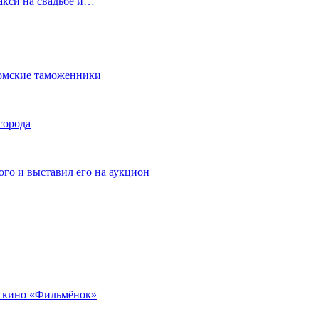
акси на свадьбе и…
омские таможенники
города
го и выставил его на аукцион
 кино «Фильмёнок»