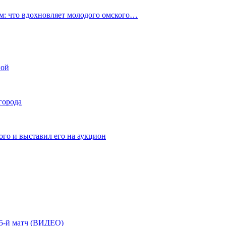
: что вдохновляет молодого омского…
ной
города
го и выставил его на аукцион
| 5-й матч (ВИДЕО)