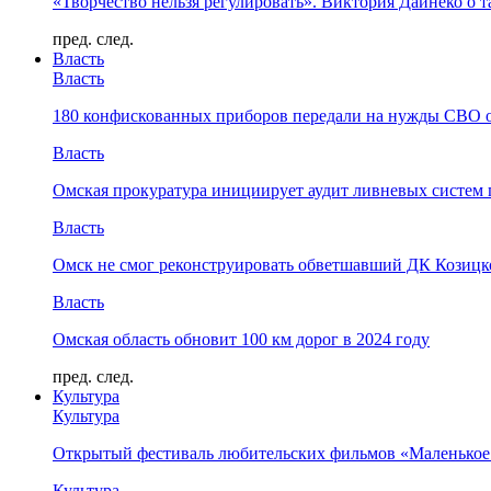
«Творчество нельзя регулировать». Виктория Дайнеко о т
пред.
след.
Власть
Власть
180 конфискованных приборов передали на нужды СВО 
Власть
Омская прокуратура инициирует аудит ливневых систем 
Власть
Омск не смог реконструировать обветшавший ДК Козицко
Власть
Омская область обновит 100 км дорог в 2024 году
пред.
след.
Культура
Культура
Открытый фестиваль любительских фильмов «Маленькое
Культура