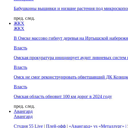
Бабушкины вышивки и низшие растения под микроскопом
пред.
след.
ЖКХ
ЖКХ
В Омске массово гибнут деревья на Иртышской набереж
Власть
Омская прокуратура инициирует аудит ливневых систем 
Власть
Омск не смог реконструировать обветшавший ДК Козицко
Власть
Омская область обновит 100 км дорог в 2024 году
пред.
след.
Авангард
Авангард
Студия 55 Live | Плей-офф | «Авангард» vs «Металлург» 