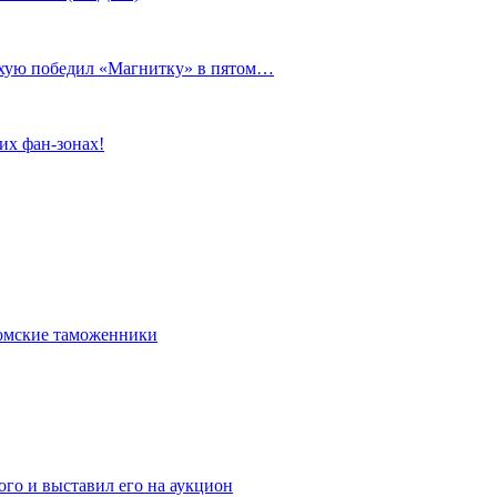
сухую победил «Магнитку» в пятом…
их фан-зонах!
омские таможенники
го и выставил его на аукцион