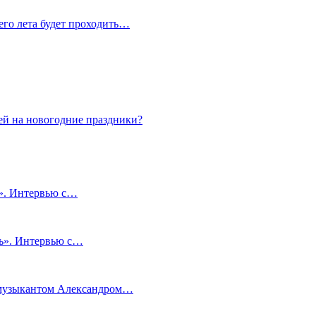
сего лета будет проходить…
ей на новогодние праздники?
и». Интервью с…
чь». Интервью с…
м музыкантом Александром…