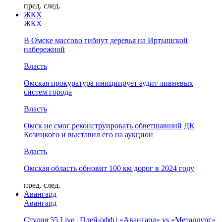
пред.
след.
ЖКХ
ЖКХ
В Омске массово гибнут деревья на Иртышской
набережной
Власть
Омская прокуратура инициирует аудит ливневых
систем города
Власть
Омск не смог реконструировать обветшавший ДК
Козицкого и выставил его на аукцион
Власть
Омская область обновит 100 км дорог в 2024 году
пред.
след.
Авангард
Авангард
Студия 55 Live | Плей-офф | «Авангард» vs «Металлург»