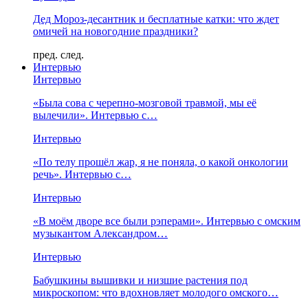
Дед Мороз-десантник и бесплатные катки: что ждет
омичей на новогодние праздники?
пред.
след.
Интервью
Интервью
«Была сова с черепно-мозговой травмой, мы её
вылечили». Интервью с…
Интервью
«По телу прошёл жар, я не поняла, о какой онкологии
речь». Интервью с…
Интервью
«В моём дворе все были рэперами». Интервью с омским
музыкантом Александром…
Интервью
Бабушкины вышивки и низшие растения под
микроскопом: что вдохновляет молодого омского…