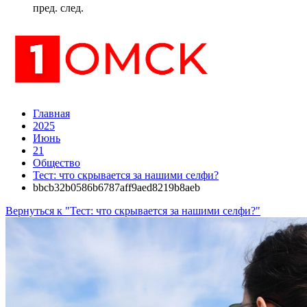
пред.
след.
Главная
2025
Июнь
21
Общество
Тест: что скрывается за нашими селфи?
bbcb32b0586b6787aff9aed8219b8aeb
Вернуться к "Тест: что скрывается за нашими селфи?"