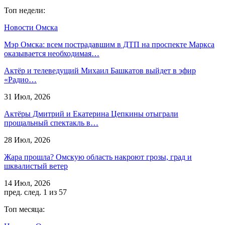
Топ недели:
Новости Омска
Мэр Омска: всем пострадавшим в ДТП на проспекте Маркса
оказывается необходимая…
Актёр и телеведущий Михаил Башкатов выйдет в эфир
«Радио…
31 Июл, 2026
Актёры Дмитрий и Екатерина Цепкины отыграли
прощальный спектакль в…
28 Июл, 2026
Жара прошла? Омскую область накроют грозы, град и
шквалистый ветер
14 Июл, 2026
пред.
след.
1 из 57
Топ месяца: