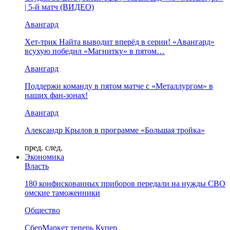
| 5-й матч (ВИДЕО)
Авангард
Хет-трик Найта выводит вперёд в серии! «Авангард»
всухую победил «Магнитку» в пятом…
Авангард
Поддержи команду в пятом матче с «Металлургом» в
наших фан-зонах!
Авангард
Александр Крылов в программе «Большая тройка»
пред.
след.
Экономика
Власть
180 конфискованных приборов передали на нужды СВО
омские таможенники
Общество
СберМаркет теперь Купер