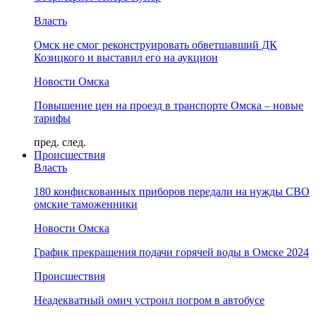
Власть
Омск не смог реконструировать обветшавший ДК
Козицкого и выставил его на аукцион
Новости Омска
Повышение цен на проезд в транспорте Омска – новые
тарифы
пред.
след.
Происшествия
Власть
180 конфискованных приборов передали на нужды СВО
омские таможенники
Новости Омска
График прекращения подачи горячей воды в Омске 2024
Происшествия
Неадекватный омич устроил погром в автобусе