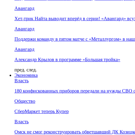
Авангард
Хет-трик Найта выводит вперёд в серии! «Авангард» в
Авангард
Поддержи команду в пятом матче с «Металлургом» в наш
Авангард
Александр Крылов в программе «Большая тройка»
пред.
след.
Экономика
Власть
180 конфискованных приборов передали на нужды СВО 
Общество
СберМаркет теперь Купер
Власть
Омск не смог реконструировать обветшавший ДК Козицко