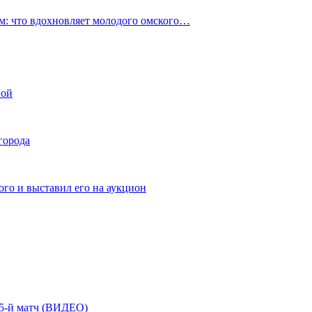
: что вдохновляет молодого омского…
ной
города
го и выставил его на аукцион
| 5-й матч (ВИДЕО)