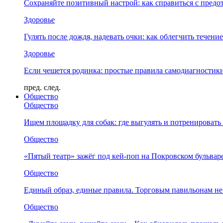
Сохраняйте позитивный настрой: как справиться с предо
Здоровье
Гулять после дождя, надевать очки: как облегчить течени
Здоровье
Если чешется родинка: простые правила самодиагности
пред.
след.
Общество
Общество
Ищем площадку для собак: где выгулять и потренировать
Общество
«Пятый театр» зажёг под кей-поп на Покровском бульвар
Общество
Единый образ, единые правила. Торговым павильонам не
Общество