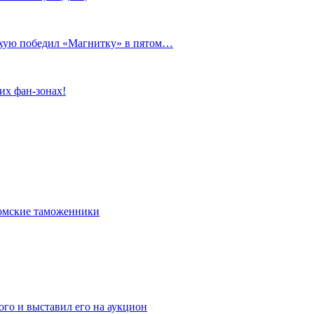
сухую победил «Магнитку» в пятом…
их фан-зонах!
омские таможенники
го и выставил его на аукцион