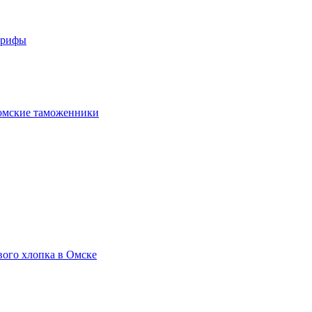
арифы
омские таможенники
вого хлопка в Омске