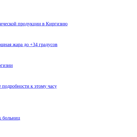
мической продукции в Киргизию
щная жара до +34 градусов
ргизии
е подробности к этому часу
х больниц