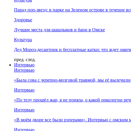
Парад поп-звезд: в парке на Зеленом острове в течение в
Здоровье
Лучшие места для шашлыков и бани в Омске
Культура
Дед Мороз-десантник и бесплатные катки: что ждет омич
пред.
след.
Интервью
Интервью
«Была сова с черепно-мозговой травмой, мы её вылечил
Интервью
«По телу прошёл жар, я не поняла, о какой онкологии ре
Интервью
«В моём дворе все были рэперами». Интервью с омски
Интервью