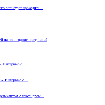
сего лета будет проходить…
ей на новогодние праздники?
и». Интервью с…
чь». Интервью с…
м музыкантом Александром…