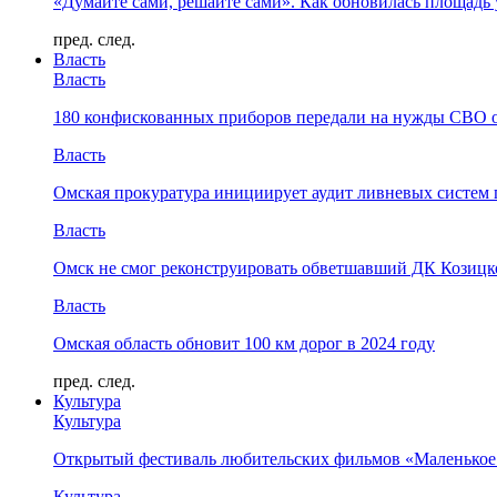
«Думайте сами, решайте сами». Как обновилась площад
пред.
след.
Власть
Власть
180 конфискованных приборов передали на нужды СВО 
Власть
Омская прокуратура инициирует аудит ливневых систем 
Власть
Омск не смог реконструировать обветшавший ДК Козицко
Власть
Омская область обновит 100 км дорог в 2024 году
пред.
след.
Культура
Культура
Открытый фестиваль любительских фильмов «Маленькое
Культура