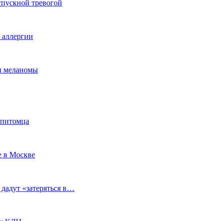
тпускной тревогой
е аллергии
ки меланомы
 питомца
е в Москве
 дадут «затеряться в…