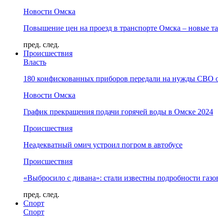
Новости Омска
Повышение цен на проезд в транспорте Омска – новые т
пред.
след.
Происшествия
Власть
180 конфискованных приборов передали на нужды СВО 
Новости Омска
График прекращения подачи горячей воды в Омске 2024
Происшествия
Неадекватный омич устроил погром в автобусе
Происшествия
«Выбросило с дивана»: стали известны подробности газо
пред.
след.
Спорт
Спорт