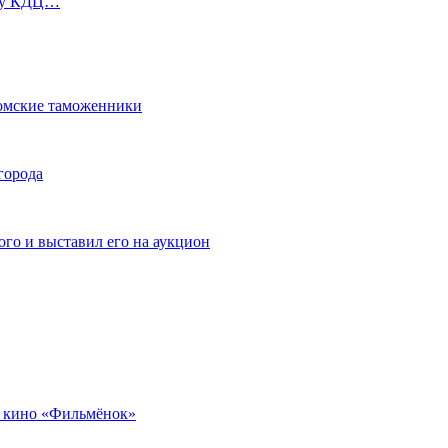
ь у КДЦ…
омские таможенники
города
го и выставил его на аукцион
 кино «Фильмёнок»