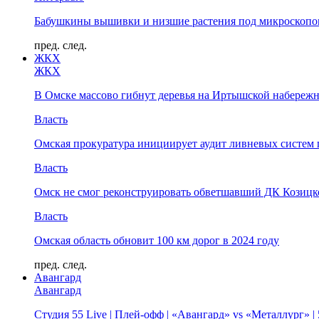
Бабушкины вышивки и низшие растения под микроскопом
пред.
след.
ЖКХ
ЖКХ
В Омске массово гибнут деревья на Иртышской набереж
Власть
Омская прокуратура инициирует аудит ливневых систем 
Власть
Омск не смог реконструировать обветшавший ДК Козицко
Власть
Омская область обновит 100 км дорог в 2024 году
пред.
след.
Авангард
Авангард
Студия 55 Live | Плей-офф | «Авангард» vs «Металлург» 