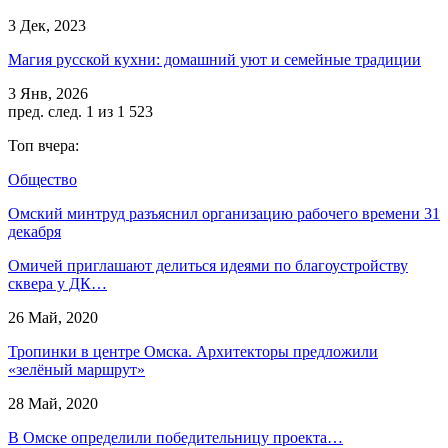
3 Дек, 2023
Магия русской кухни: домашний уют и семейные традиции
3 Янв, 2026
пред.
след.
1 из 1 523
Топ вчера:
Общество
Омский минтруд разъяснил организацию рабочего времени 31
декабря
Омичей приглашают делиться идеями по благоустройству
сквера у ДК…
26 Май, 2020
Тропинки в центре Омска. Архитекторы предложили
«зелёный маршрут»
28 Май, 2020
В Омске определили победительницу проекта…