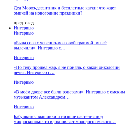
Дед Мороз-десантник и бесплатные катки: что ждет
омичей на новогодние праздники?
пред.
след.
Интервью
Интервью
«Была сова с черепно-мозговой травмой, мы её
вылечили». Интервью с…
Интервью
«По телу прошёл жар, я не поняла, о какой онкологии
речь». Интервью с…
Интервью
«В моём дворе все были рэперами». Интервью с омским
музыкантом Александром…
Интервью
Бабушкины вышивки и низшие растения под
микроскопом: что вдохновляет молодого омского…