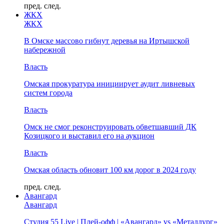
пред.
след.
ЖКХ
ЖКХ
В Омске массово гибнут деревья на Иртышской
набережной
Власть
Омская прокуратура инициирует аудит ливневых
систем города
Власть
Омск не смог реконструировать обветшавший ДК
Козицкого и выставил его на аукцион
Власть
Омская область обновит 100 км дорог в 2024 году
пред.
след.
Авангард
Авангард
Студия 55 Live | Плей-офф | «Авангард» vs «Металлург»