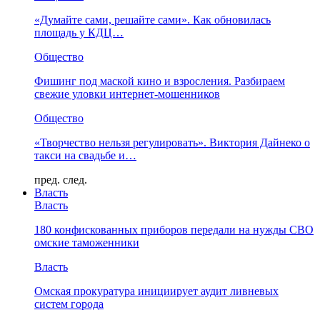
«Думайте сами, решайте сами». Как обновилась
площадь у КДЦ…
Общество
Фишинг под маской кино и взросления. Разбираем
свежие уловки интернет-мошенников
Общество
«Творчество нельзя регулировать». Виктория Дайнеко о
такси на свадьбе и…
пред.
след.
Власть
Власть
180 конфискованных приборов передали на нужды СВО
омские таможенники
Власть
Омская прокуратура инициирует аудит ливневых
систем города