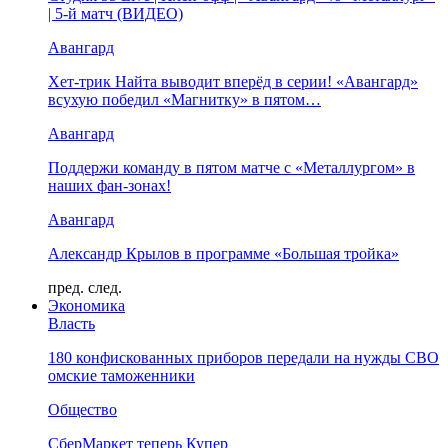
| 5-й матч (ВИДЕО)
Авангард
Хет-трик Найта выводит вперёд в серии! «Авангард»
всухую победил «Магнитку» в пятом…
Авангард
Поддержи команду в пятом матче с «Металлургом» в
наших фан-зонах!
Авангард
Александр Крылов в программе «Большая тройка»
пред.
след.
Экономика
Власть
180 конфискованных приборов передали на нужды СВО
омские таможенники
Общество
СберМаркет теперь Купер