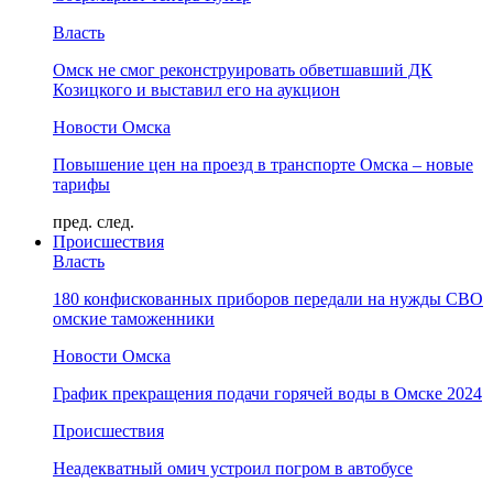
Власть
Омск не смог реконструировать обветшавший ДК
Козицкого и выставил его на аукцион
Новости Омска
Повышение цен на проезд в транспорте Омска – новые
тарифы
пред.
след.
Происшествия
Власть
180 конфискованных приборов передали на нужды СВО
омские таможенники
Новости Омска
График прекращения подачи горячей воды в Омске 2024
Происшествия
Неадекватный омич устроил погром в автобусе