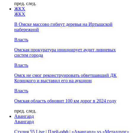
пред.
след.
ЖКХ
ЖКХ
В Омске массово гибнут деревья на Иртышской
набережной
Власть
Омская прокуратура инициирует аудит ливневых
систем города
Власть
Омск не смог реконструировать обветшавший ДК
Козицкого и выставил его на аукцион
Власть
Омская область обновит 100 км дорог в 2024 году
пред.
след.
Авангард
Авангард
Студия 55 Live | Плей-офф | «Авангард» vs «Металлург»