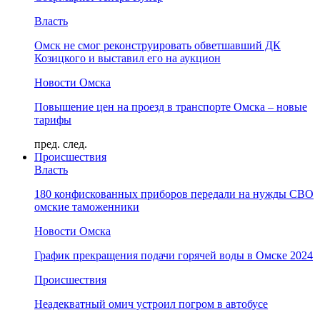
Власть
Омск не смог реконструировать обветшавший ДК
Козицкого и выставил его на аукцион
Новости Омска
Повышение цен на проезд в транспорте Омска – новые
тарифы
пред.
след.
Происшествия
Власть
180 конфискованных приборов передали на нужды СВО
омские таможенники
Новости Омска
График прекращения подачи горячей воды в Омске 2024
Происшествия
Неадекватный омич устроил погром в автобусе