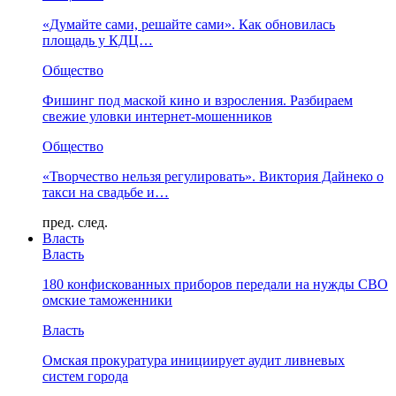
«Думайте сами, решайте сами». Как обновилась
площадь у КДЦ…
Общество
Фишинг под маской кино и взросления. Разбираем
свежие уловки интернет-мошенников
Общество
«Творчество нельзя регулировать». Виктория Дайнеко о
такси на свадьбе и…
пред.
след.
Власть
Власть
180 конфискованных приборов передали на нужды СВО
омские таможенники
Власть
Омская прокуратура инициирует аудит ливневых
систем города