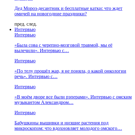
Дед Мороз-десантник и бесплатные катки: что ждет
омичей на новогодние праздники?
пред.
след.
Интервью
Интервью
«Была сова с черепно-мозговой травмой, мы её
вылечили». Интервью с…
Интервью
«По телу прошёл жар, я не поняла, о какой онкологии
речь». Интервью с…
Интервью
«В моём дворе все были рэперами». Интервью с омским
музыкантом Александром…
Интервью
Бабушкины вышивки и низшие растения под
микроскопом: что вдохновляет молодого омского…