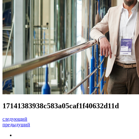
17141383938c583a05caf1f40632d11d
следующий
предыдущий