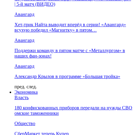
| 5-й матч (ВИДЕО)
Авангард
Хет-трик Найта выводит вперёд в серии! «Авангард»
всухую победил «Магнитку» в пятом…
Авангард
Поддержи команду в пятом матче с «Металлургом» в
наших фан-зонах!
Авангард
Александр Крылов в программе «Большая тройка»
пред.
след.
Экономика
Власть
180 конфискованных приборов передали на нужды СВО
омские таможенники
Общество
СберМаркет теперь Купер