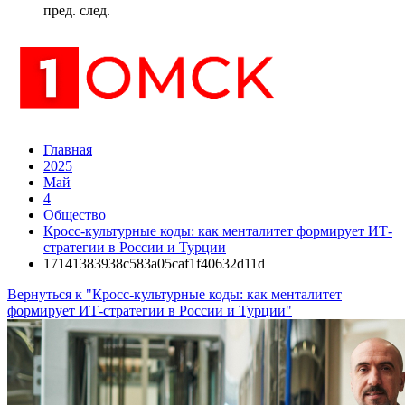
пред.
след.
Главная
2025
Май
4
Общество
Кросс-культурные коды: как менталитет формирует ИТ-
стратегии в России и Турции
17141383938c583a05caf1f40632d11d
Вернуться к "Кросс-культурные коды: как менталитет
формирует ИТ-стратегии в России и Турции"