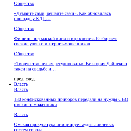
Общество
«Думайте сами, решайте сами». Как обновилась
площадь у КДЦ…
Общество
Фишинг под маской кино и взросления. Разбираем
свежие уловки интернет-мошенников
Общество
«Творчество нельзя регулировать». Виктория Дайнеко о
такси на свадьбе и…
пред.
след.
Власть
Власть
180 конфискованных приборов передали на нужды СВО
омские таможенники
Власть
Омская прокуратура инициирует аудит ливневых
систем города