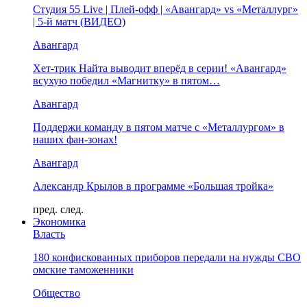
Студия 55 Live | Плей-офф | «Авангард» vs «Металлург»
| 5-й матч (ВИДЕО)
Авангард
Хет-трик Найта выводит вперёд в серии! «Авангард»
всухую победил «Магнитку» в пятом…
Авангард
Поддержи команду в пятом матче с «Металлургом» в
наших фан-зонах!
Авангард
Александр Крылов в программе «Большая тройка»
пред.
след.
Экономика
Власть
180 конфискованных приборов передали на нужды СВО
омские таможенники
Общество