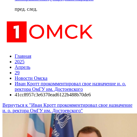
пред.
след.
Главная
2025
Апрель
29
Новости Омска
Иван Кротт прокомментировал свое назначение и. о.
ректора ОмГУ им. Достоевского
41cc8957c3e6370ead6122b488b70de6
Вернуться к "Иван Кротт прокомментировал свое назначение
и. о. ректора ОмГУ им. Достоевского"