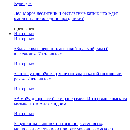
Культура
Дед Мороз-десантник и бесплатные катки: что ждет
омичей на новогодние праздники?
пред.
след.
Интервью
Интервью
«Была сова с черепно-мозговой травмой, мы её
вылечили». Интервью с…
Интервью
«По телу прошёл жар, я не поняла, о какой онкологии
речь». Интервью с…
Интервью
«В моём дворе все были рэперами». Интервью с омским
музыкантом Александром…
Интервью
Бабушкины вышивки и низшие растения под
микроскопом: что вдохновляет молодого омского…