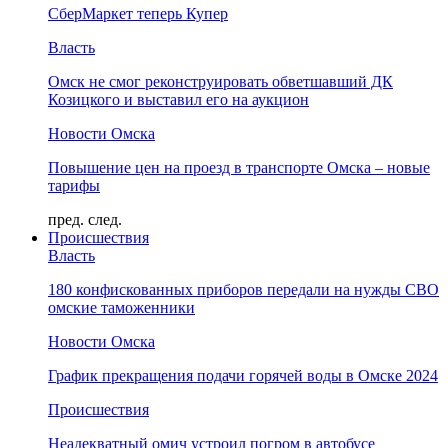
СберМаркет теперь Купер
Власть
Омск не смог реконструировать обветшавший ДК
Козицкого и выставил его на аукцион
Новости Омска
Повышение цен на проезд в транспорте Омска – новые
тарифы
пред.
след.
Происшествия
Власть
180 конфискованных приборов передали на нужды СВО
омские таможенники
Новости Омска
График прекращения подачи горячей воды в Омске 2024
Происшествия
Неадекватный омич устроил погром в автобусе