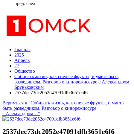
пред.
след.
Главная
2025
Апрель
27
Общество
Собирать жизнь, как спелые фрукты, и уметь быть
разведчиком. Разговор о кинорежиссуре с Александром
Бруньковским
2537dec73dc2052e47091dfb3651e6f6
Вернуться к "Собирать жизнь, как спелые фрукты, и уметь
быть разведчиком. Разговор о кинорежиссуре
с Александром…"
2537dec73dc2052e47091dfb3651e6f6