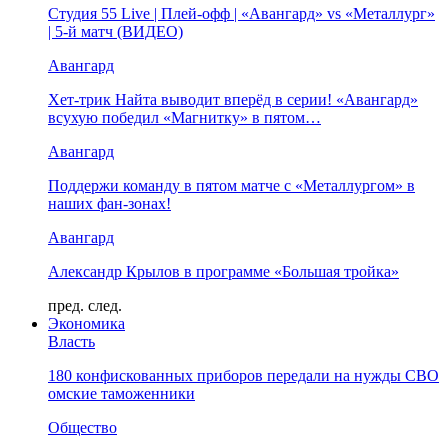
Студия 55 Live | Плей-офф | «Авангард» vs «Металлург»
| 5-й матч (ВИДЕО)
Авангард
Хет-трик Найта выводит вперёд в серии! «Авангард»
всухую победил «Магнитку» в пятом…
Авангард
Поддержи команду в пятом матче с «Металлургом» в
наших фан-зонах!
Авангард
Александр Крылов в программе «Большая тройка»
пред.
след.
Экономика
Власть
180 конфискованных приборов передали на нужды СВО
омские таможенники
Общество