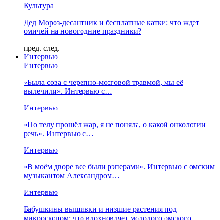
Культура
Дед Мороз-десантник и бесплатные катки: что ждет
омичей на новогодние праздники?
пред.
след.
Интервью
Интервью
«Была сова с черепно-мозговой травмой, мы её
вылечили». Интервью с…
Интервью
«По телу прошёл жар, я не поняла, о какой онкологии
речь». Интервью с…
Интервью
«В моём дворе все были рэперами». Интервью с омским
музыкантом Александром…
Интервью
Бабушкины вышивки и низшие растения под
микроскопом: что вдохновляет молодого омского…