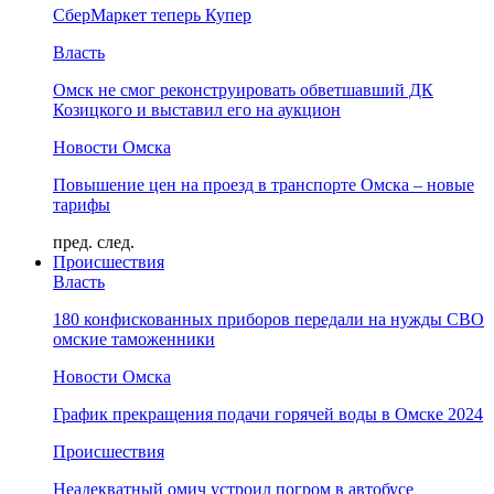
СберМаркет теперь Купер
Власть
Омск не смог реконструировать обветшавший ДК
Козицкого и выставил его на аукцион
Новости Омска
Повышение цен на проезд в транспорте Омска – новые
тарифы
пред.
след.
Происшествия
Власть
180 конфискованных приборов передали на нужды СВО
омские таможенники
Новости Омска
График прекращения подачи горячей воды в Омске 2024
Происшествия
Неадекватный омич устроил погром в автобусе