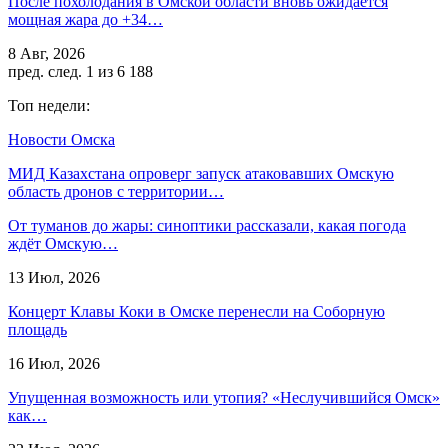
После похолодания в Омской области вновь ожидается
мощная жара до +34…
8 Авг, 2026
пред.
след.
1 из 6 188
Топ недели:
Новости Омска
МИД Казахстана опроверг запуск атаковавших Омскую
область дронов с территории…
От туманов до жары: синоптики рассказали, какая погода
ждёт Омскую…
13 Июл, 2026
Концерт Клавы Коки в Омске перенесли на Соборную
площадь
16 Июл, 2026
Упущенная возможность или утопия? «Неслучившийся Омск»
как…