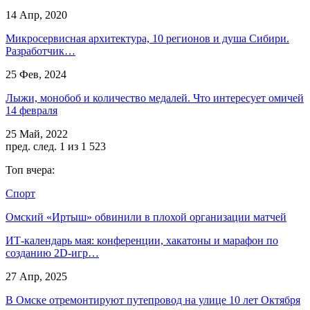
14 Апр, 2020
Микросервисная архитектура, 10 регионов и душа Сибири.
Разработчик…
25 Фев, 2024
Лыжи, монобоб и количество медалей. Что интересует омичей
14 февраля
25 Май, 2022
пред.
след.
1 из 1 523
Топ вчера:
Спорт
Омский «Иртыш» обвинили в плохой организации матчей
ИТ-календарь мая: конференции, хакатоны и марафон по
созданию 2D-игр…
27 Апр, 2025
В Омске отремонтируют путепровод на улице 10 лет Октября