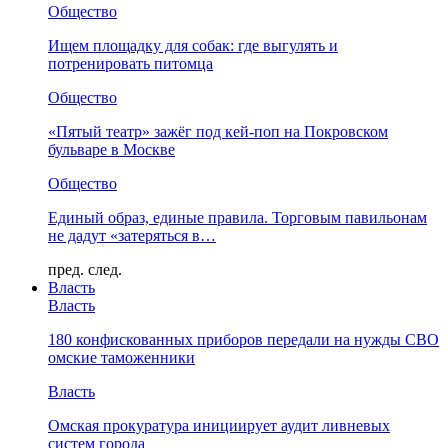
Общество
Ищем площадку для собак: где выгулять и
потренировать питомца
Общество
«Пятый театр» зажёг под кей-поп на Покровском
бульваре в Москве
Общество
Единый образ, единые правила. Торговым павильонам
не дадут «затеряться в…
пред.
след.
Власть
Власть
180 конфискованных приборов передали на нужды СВО
омские таможенники
Власть
Омская прокуратура инициирует аудит ливневых
систем города