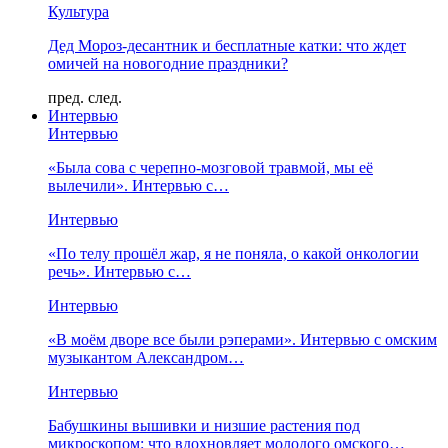
Культура
Дед Мороз-десантник и бесплатные катки: что ждет
омичей на новогодние праздники?
пред.
след.
Интервью
Интервью
«Была сова с черепно-мозговой травмой, мы её
вылечили». Интервью с…
Интервью
«По телу прошёл жар, я не поняла, о какой онкологии
речь». Интервью с…
Интервью
«В моём дворе все были рэперами». Интервью с омским
музыкантом Александром…
Интервью
Бабушкины вышивки и низшие растения под
микроскопом: что вдохновляет молодого омского…