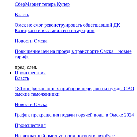
СберМаркет теперь Купер
Власть
Омск не смог реконструировать обветшавший ДК
Козицкого и выставил его на аукцион
Новости Омска
Повышение цен на проезд в транспорте Омска – новые
тарифы
пред.
след.
Происшествия
Власть
180 конфискованных приборов передали на нужды СВО
омские таможенники
Новости Омска
График прекращения подачи горячей воды в Омске 2024
Происшествия
Неадекватный омич устроил погром в автобусе