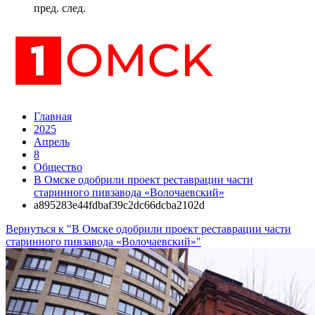
пред.
след.
Главная
2025
Апрель
8
Общество
В Омске одобрили проект реставрации части
старинного пивзавода «Волочаевский»
a895283e44fdbaf39c2dc66dcba2102d
Вернуться к "В Омске одобрили проект реставрации части
старинного пивзавода «Волочаевский»"