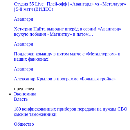
Студия 55 Live | Плей-офф | «Авангард» vs «Металлург»
| 5-й матч (ВИДЕО)
Авангард
Хет-трик Найта выводит вперёд в серии! «Авангард»
всухую победил «Магнитку» в пятом…
Авангард
Поддержи команду в пятом матче с «Металлургом» в
наших фан-зонах!
Авангард
Александр Крылов в программе «Большая тройка»
пред.
след.
Экономика
Власть
180 конфискованных приборов передали на нужды СВО
омские таможенники
Общество