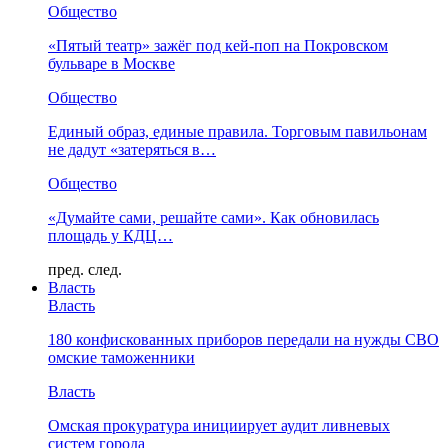
Общество
«Пятый театр» зажёг под кей-поп на Покровском
бульваре в Москве
Общество
Единый образ, единые правила. Торговым павильонам
не дадут «затеряться в…
Общество
«Думайте сами, решайте сами». Как обновилась
площадь у КДЦ…
пред.
след.
Власть
Власть
180 конфискованных приборов передали на нужды СВО
омские таможенники
Власть
Омская прокуратура инициирует аудит ливневых
систем города