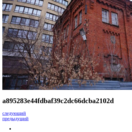
a895283e44fdbaf39c2dc66dcba2102d
следующий
предыдущий