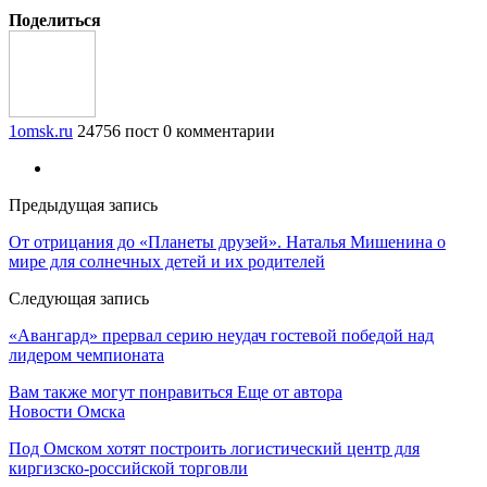
Поделиться
1omsk.ru
24756 пост
0 комментарии
Предыдущая запись
От отрицания до «Планеты друзей». Наталья Мишенина о
мире для солнечных детей и их родителей
Следующая запись
«Авангард» прервал серию неудач гостевой победой над
лидером чемпионата
Вам также могут понравиться
Еще от автора
Новости Омска
Под Омском хотят построить логистический центр для
киргизско-российской торговли