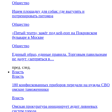
Общество
Ищем площадку для собак: где выгулять и
потренировать питомца
Общество
«Пятый театр» зажёг под кей-поп на Покровском
бульваре в Москве
Общество
Единый образ, единые правила. Торговым павильонам
не дадут «затеряться в…
пред.
след.
Власть
Власть
180 конфискованных приборов передали на нужды СВО
омские таможенники
Власть
Омская прокуратура инициирует аудит ливневых
систем города