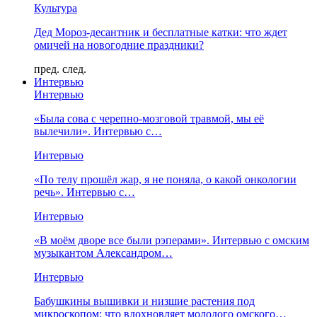
Культура
Дед Мороз-десантник и бесплатные катки: что ждет
омичей на новогодние праздники?
пред.
след.
Интервью
Интервью
«Была сова с черепно-мозговой травмой, мы её
вылечили». Интервью с…
Интервью
«По телу прошёл жар, я не поняла, о какой онкологии
речь». Интервью с…
Интервью
«В моём дворе все были рэперами». Интервью с омским
музыкантом Александром…
Интервью
Бабушкины вышивки и низшие растения под
микроскопом: что вдохновляет молодого омского…