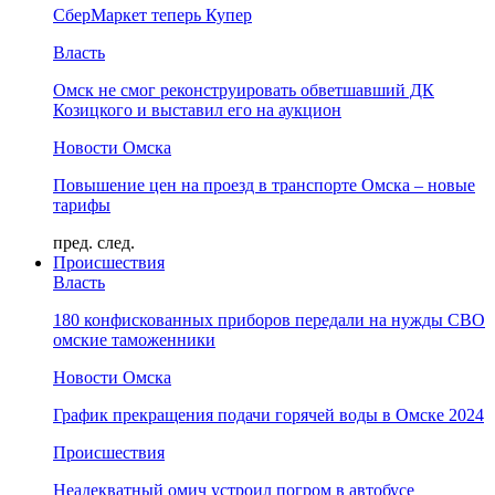
СберМаркет теперь Купер
Власть
Омск не смог реконструировать обветшавший ДК
Козицкого и выставил его на аукцион
Новости Омска
Повышение цен на проезд в транспорте Омска – новые
тарифы
пред.
след.
Происшествия
Власть
180 конфискованных приборов передали на нужды СВО
омские таможенники
Новости Омска
График прекращения подачи горячей воды в Омске 2024
Происшествия
Неадекватный омич устроил погром в автобусе