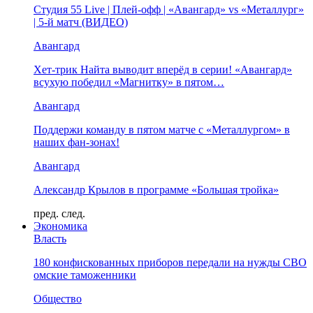
Студия 55 Live | Плей-офф | «Авангард» vs «Металлург»
| 5-й матч (ВИДЕО)
Авангард
Хет-трик Найта выводит вперёд в серии! «Авангард»
всухую победил «Магнитку» в пятом…
Авангард
Поддержи команду в пятом матче с «Металлургом» в
наших фан-зонах!
Авангард
Александр Крылов в программе «Большая тройка»
пред.
след.
Экономика
Власть
180 конфискованных приборов передали на нужды СВО
омские таможенники
Общество