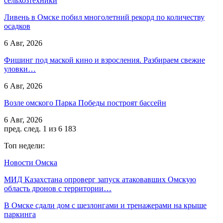
сельхозтехники
Ливень в Омске побил многолетний рекорд по количеству
осадков
6 Авг, 2026
Фишинг под маской кино и взросления. Разбираем свежие
уловки…
6 Авг, 2026
Возле омского Парка Победы построят бассейн
6 Авг, 2026
пред.
след.
1 из 6 183
Топ недели:
Новости Омска
МИД Казахстана опроверг запуск атаковавших Омскую
область дронов с территории…
В Омске сдали дом с шезлонгами и тренажерами на крыше
паркинга