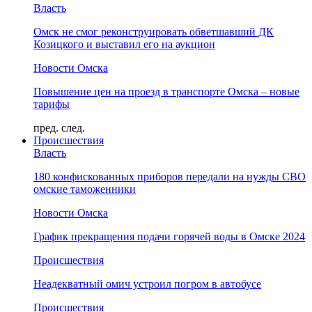
Власть
Омск не смог реконструировать обветшавший ДК
Козицкого и выставил его на аукцион
Новости Омска
Повышение цен на проезд в транспорте Омска – новые
тарифы
пред.
след.
Происшествия
Власть
180 конфискованных приборов передали на нужды СВО
омские таможенники
Новости Омска
График прекращения подачи горячей воды в Омске 2024
Происшествия
Неадекватный омич устроил погром в автобусе
Происшествия