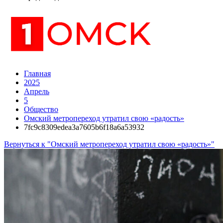
Главная
2025
Апрель
5
Общество
Омский метропереход утратил свою «радость»
7fc9c8309edea3a7605b6f18a6a53932
Вернуться к "Омский метропереход утратил свою «радость»"