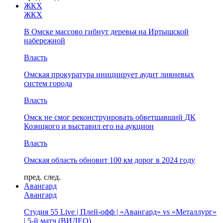
ЖКХ
ЖКХ
В Омске массово гибнут деревья на Иртышской
набережной
Власть
Омская прокуратура инициирует аудит ливневых
систем города
Власть
Омск не смог реконструировать обветшавший ДК
Козицкого и выставил его на аукцион
Власть
Омская область обновит 100 км дорог в 2024 году
пред.
след.
Авангард
Авангард
Студия 55 Live | Плей-офф | «Авангард» vs «Металлург»
| 5-й матч (ВИДЕО)