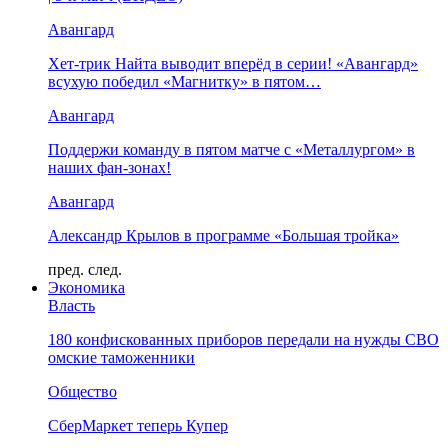
Авангард
Хет-трик Найта выводит вперёд в серии! «Авангард»
всухую победил «Магнитку» в пятом…
Авангард
Поддержи команду в пятом матче с «Металлургом» в
наших фан-зонах!
Авангард
Александр Крылов в программе «Большая тройка»
пред.
след.
Экономика
Власть
180 конфискованных приборов передали на нужды СВО
омские таможенники
Общество
СберМаркет теперь Купер