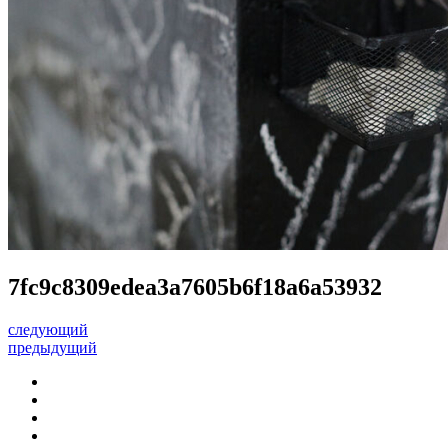
7fc9c8309edea3a7605b6f18a6a53932
следующий
предыдущий