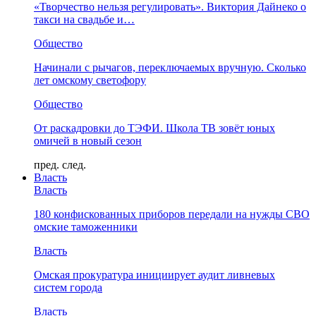
«Творчество нельзя регулировать». Виктория Дайнеко о
такси на свадьбе и…
Общество
Начинали с рычагов, переключаемых вручную. Сколько
лет омскому светофору
Общество
От раскадровки до ТЭФИ. Школа ТВ зовёт юных
омичей в новый сезон
пред.
след.
Власть
Власть
180 конфискованных приборов передали на нужды СВО
омские таможенники
Власть
Омская прокуратура инициирует аудит ливневых
систем города
Власть