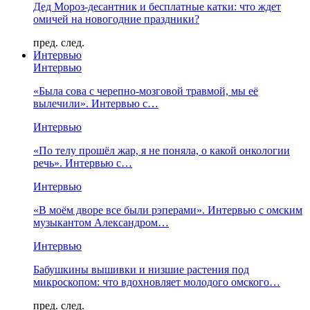
Дед Мороз-десантник и бесплатные катки: что ждет
омичей на новогодние праздники?
пред.
след.
Интервью
Интервью
«Была сова с черепно-мозговой травмой, мы её
вылечили». Интервью с…
Интервью
«По телу прошёл жар, я не поняла, о какой онкологии
речь». Интервью с…
Интервью
«В моём дворе все были рэперами». Интервью с омским
музыкантом Александром…
Интервью
Бабушкины вышивки и низшие растения под
микроскопом: что вдохновляет молодого омского…
пред.
след.