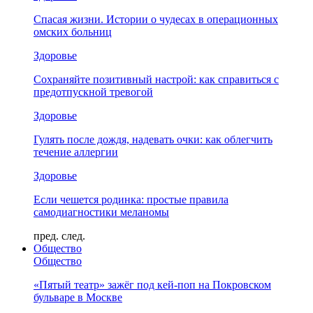
Спасая жизни. Истории о чудесах в операционных
омских больниц
Здоровье
Сохраняйте позитивный настрой: как справиться с
предотпускной тревогой
Здоровье
Гулять после дождя, надевать очки: как облегчить
течение аллергии
Здоровье
Если чешется родинка: простые правила
самодиагностики меланомы
пред.
след.
Общество
Общество
«Пятый театр» зажёг под кей-поп на Покровском
бульваре в Москве