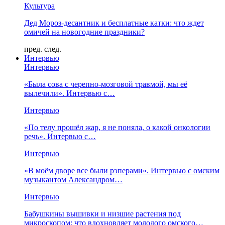
Культура
Дед Мороз-десантник и бесплатные катки: что ждет
омичей на новогодние праздники?
пред.
след.
Интервью
Интервью
«Была сова с черепно-мозговой травмой, мы её
вылечили». Интервью с…
Интервью
«По телу прошёл жар, я не поняла, о какой онкологии
речь». Интервью с…
Интервью
«В моём дворе все были рэперами». Интервью с омским
музыкантом Александром…
Интервью
Бабушкины вышивки и низшие растения под
микроскопом: что вдохновляет молодого омского…