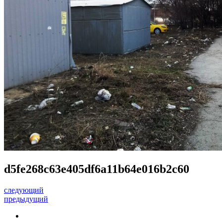
d5fe268c63e405df6a11b64e016b2c60
следующий
предыдущий