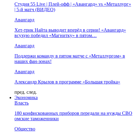
Студия 55 Live | Плей-офф | «Авангард» vs «Металлург»
| 5-й матч (ВИДЕО)
Авангард
Хет-трик Найта выводит вперёд в серии! «Авангард»
всухую победил «Магнитку» в пятом…
Авангард
Поддержи команду в пятом матче с «Металлургом» в
наших фан-зонах!
Авангард
Александр Крылов в программе «Большая тройка»
пред.
след.
Экономика
Власть
180 конфискованных приборов передали на нужды СВО
омские таможенники
Общество