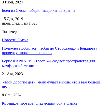
3 Июн, 2024
Боец из Омска победил американца Бранча
15 Дек, 2019
пред.
след.
1 из 1 523
Топ вчера:
Новости Омска
Полежаева добилась, чтобы по Стороженко и Бондареву
проверку провели военные…
Борис КАРДАЕВ: «Трест №4 создает пространства для
комфортной жизни»
21 Авг, 2023
«Мои дорогие дети, меня мучает мысль, что я вам больше
не…
8 Сен, 2024
Корешков проведет следующий бой в Омске