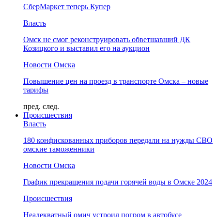
СберМаркет теперь Купер
Власть
Омск не смог реконструировать обветшавший ДК
Козицкого и выставил его на аукцион
Новости Омска
Повышение цен на проезд в транспорте Омска – новые
тарифы
пред.
след.
Происшествия
Власть
180 конфискованных приборов передали на нужды СВО
омские таможенники
Новости Омска
График прекращения подачи горячей воды в Омске 2024
Происшествия
Неадекватный омич устроил погром в автобусе