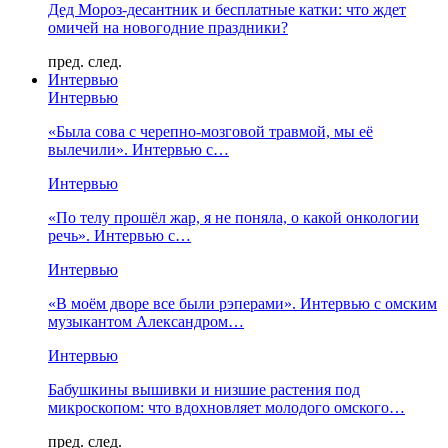
Дед Мороз-десантник и бесплатные катки: что ждет
омичей на новогодние праздники?
пред.
след.
Интервью
Интервью
«Была сова с черепно-мозговой травмой, мы её
вылечили». Интервью с…
Интервью
«По телу прошёл жар, я не поняла, о какой онкологии
речь». Интервью с…
Интервью
«В моём дворе все были рэперами». Интервью с омским
музыкантом Александром…
Интервью
Бабушкины вышивки и низшие растения под
микроскопом: что вдохновляет молодого омского…
пред.
след.