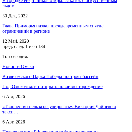
В городке Нефтяников открылся каток с искусственным
льдом
30 Дек, 2022
Глава Приморья назвал преждевременным снятие
ограничений в регионе
12 Май, 2020
пред.
след.
1 из 6 184
Топ сегодня:
Новости Омска
Возле омского Парка Победы построят бассейн
Под Омском хотят открыть новое месторождение
6 Авг, 2026
«Творчество нельзя регулировать». Виктория Дайнеко о
такси…
6 Авг, 2026
Правительство РФ увеличило финансирование