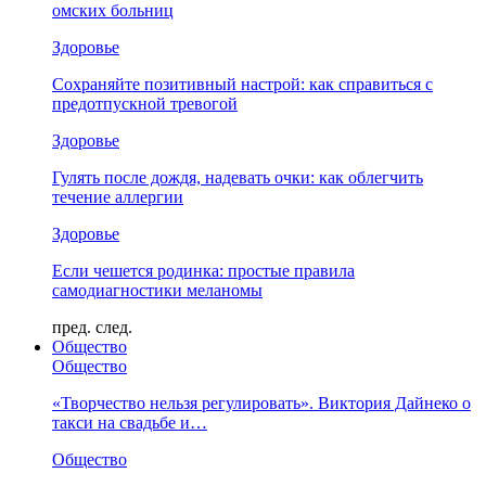
омских больниц
Здоровье
Сохраняйте позитивный настрой: как справиться с
предотпускной тревогой
Здоровье
Гулять после дождя, надевать очки: как облегчить
течение аллергии
Здоровье
Если чешется родинка: простые правила
самодиагностики меланомы
пред.
след.
Общество
Общество
«Творчество нельзя регулировать». Виктория Дайнеко о
такси на свадьбе и…
Общество