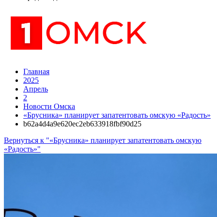
Главная
2025
Апрель
2
Новости Омска
«Брусника» планирует запатентовать омскую «Радость»
b62a4d4a9e620ec2eb633918fbf90d25
Вернуться к "«Брусника» планирует запатентовать омскую
«Радость»"