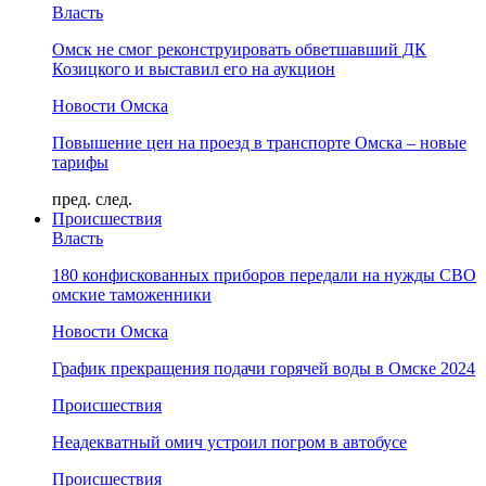
Власть
Омск не смог реконструировать обветшавший ДК
Козицкого и выставил его на аукцион
Новости Омска
Повышение цен на проезд в транспорте Омска – новые
тарифы
пред.
след.
Происшествия
Власть
180 конфискованных приборов передали на нужды СВО
омские таможенники
Новости Омска
График прекращения подачи горячей воды в Омске 2024
Происшествия
Неадекватный омич устроил погром в автобусе
Происшествия