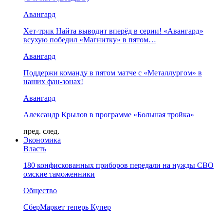
Авангард
Хет-трик Найта выводит вперёд в серии! «Авангард»
всухую победил «Магнитку» в пятом…
Авангард
Поддержи команду в пятом матче с «Металлургом» в
наших фан-зонах!
Авангард
Александр Крылов в программе «Большая тройка»
пред.
след.
Экономика
Власть
180 конфискованных приборов передали на нужды СВО
омские таможенники
Общество
СберМаркет теперь Купер