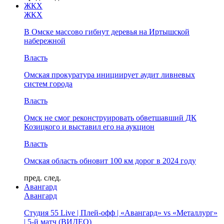
ЖКХ
ЖКХ
В Омске массово гибнут деревья на Иртышской
набережной
Власть
Омская прокуратура инициирует аудит ливневых
систем города
Власть
Омск не смог реконструировать обветшавший ДК
Козицкого и выставил его на аукцион
Власть
Омская область обновит 100 км дорог в 2024 году
пред.
след.
Авангард
Авангард
Студия 55 Live | Плей-офф | «Авангард» vs «Металлург»
| 5-й матч (ВИДЕО)