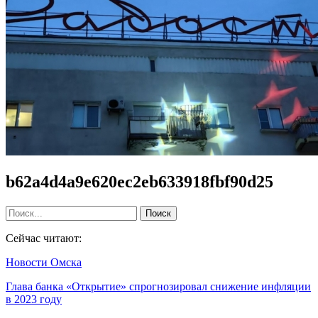
b62a4d4a9e620ec2eb633918fbf90d25
Сейчас читают:
Новости Омска
Глава банка «Открытие» спрогнозировал снижение инфляции
в 2023 году