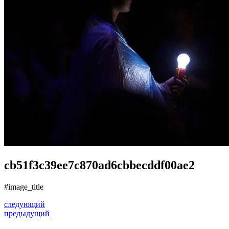
cb51f3c39ee7c870ad6cbbecddf00ae2
#image_title
следующий
предыдущий