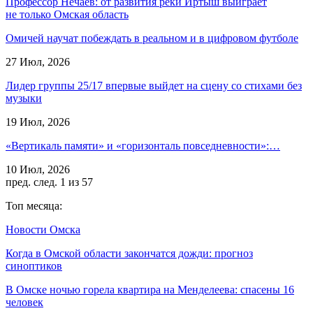
Профессор Нечаев: от развития реки Иртыш выиграет
не только Омская область
Омичей научат побеждать в реальном и в цифровом футболе
27 Июл, 2026
Лидер группы 25/17 впервые выйдет на сцену со стихами без
музыки
19 Июл, 2026
«Вертикаль памяти» и «горизонталь повседневности»:…
10 Июл, 2026
пред.
след.
1 из 57
Топ месяца:
Новости Омска
Когда в Омской области закончатся дожди: прогноз
синоптиков
В Омске ночью горела квартира на Менделеева: спасены 16
человек