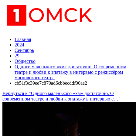
Главная
2024
Сентябрь
29
Общество
Одного маленького «хм» достаточно. О современном
театре и любви к эпатажу в интервью с режиссёром
московского театра
cb51f3c39ee7c870ad6cbbecddf00ae2
Вернуться к "Одного маленького «хм» достаточно. О
современном театре и любви к эпатажу в интервью с…"