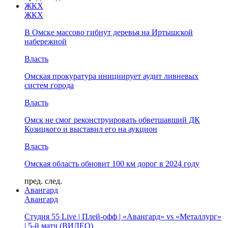
ЖКХ
ЖКХ
В Омске массово гибнут деревья на Иртышской
набережной
Власть
Омская прокуратура инициирует аудит ливневых
систем города
Власть
Омск не смог реконструировать обветшавший ДК
Козицкого и выставил его на аукцион
Власть
Омская область обновит 100 км дорог в 2024 году
пред.
след.
Авангард
Авангард
Студия 55 Live | Плей-офф | «Авангард» vs «Металлург»
| 5-й матч (ВИДЕО)