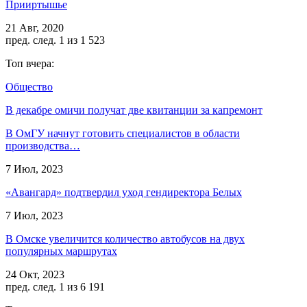
Прииртышье
21 Авг, 2020
пред.
след.
1 из 1 523
Топ вчера:
Общество
В декабре омичи получат две квитанции за капремонт
В ОмГУ начнут готовить специалистов в области
производства…
7 Июл, 2023
«Авангард» подтвердил уход гендиректора Белых
7 Июл, 2023
В Омске увеличится количество автобусов на двух
популярных маршрутах
24 Окт, 2023
пред.
след.
1 из 6 191