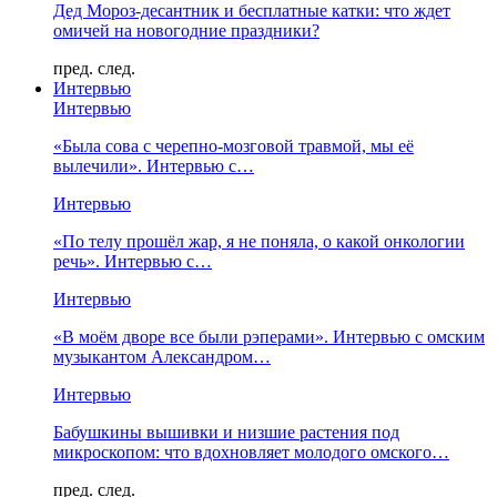
Дед Мороз-десантник и бесплатные катки: что ждет
омичей на новогодние праздники?
пред.
след.
Интервью
Интервью
«Была сова с черепно-мозговой травмой, мы её
вылечили». Интервью с…
Интервью
«По телу прошёл жар, я не поняла, о какой онкологии
речь». Интервью с…
Интервью
«В моём дворе все были рэперами». Интервью с омским
музыкантом Александром…
Интервью
Бабушкины вышивки и низшие растения под
микроскопом: что вдохновляет молодого омского…
пред.
след.