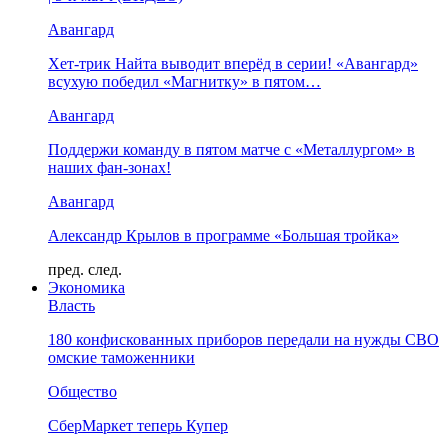
Авангард
Хет-трик Найта выводит вперёд в серии! «Авангард»
всухую победил «Магнитку» в пятом…
Авангард
Поддержи команду в пятом матче с «Металлургом» в
наших фан-зонах!
Авангард
Александр Крылов в программе «Большая тройка»
пред.
след.
Экономика
Власть
180 конфискованных приборов передали на нужды СВО
омские таможенники
Общество
СберМаркет теперь Купер