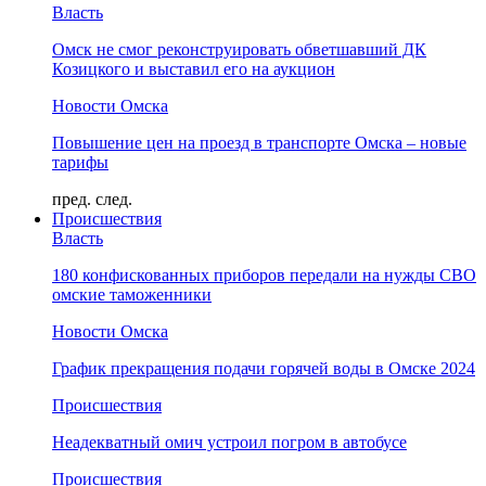
Власть
Омск не смог реконструировать обветшавший ДК
Козицкого и выставил его на аукцион
Новости Омска
Повышение цен на проезд в транспорте Омска – новые
тарифы
пред.
след.
Происшествия
Власть
180 конфискованных приборов передали на нужды СВО
омские таможенники
Новости Омска
График прекращения подачи горячей воды в Омске 2024
Происшествия
Неадекватный омич устроил погром в автобусе
Происшествия