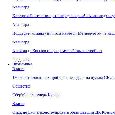
Авангард
Хет-трик Найта выводит вперёд в серии! «Авангард» в
Авангард
Поддержи команду в пятом матче с «Металлургом» в наш
Авангард
Александр Крылов в программе «Большая тройка»
пред.
след.
Экономика
Власть
180 конфискованных приборов передали на нужды СВО 
Общество
СберМаркет теперь Купер
Власть
Омск не смог реконструировать обветшавший ДК Козицко