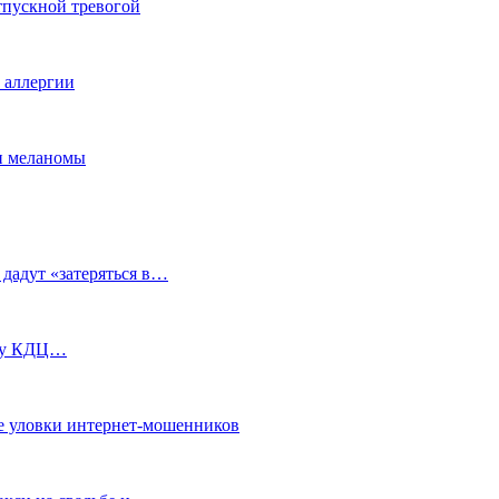
тпускной тревогой
е аллергии
ки меланомы
 дадут «затеряться в…
ь у КДЦ…
е уловки интернет-мошенников