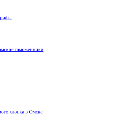
арифы
омские таможенники
вого хлопка в Омске