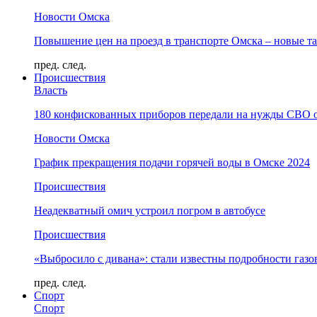
Новости Омска
Повышение цен на проезд в транспорте Омска – новые т
пред.
след.
Происшествия
Власть
180 конфискованных приборов передали на нужды СВО 
Новости Омска
График прекращения подачи горячей воды в Омске 2024
Происшествия
Неадекватный омич устроил погром в автобусе
Происшествия
«Выбросило с дивана»: стали известны подробности газо
пред.
след.
Спорт
Спорт