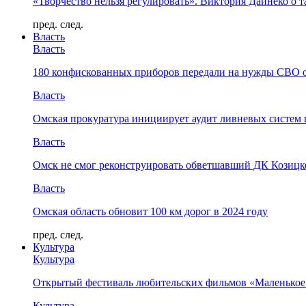
«Творчество нельзя регулировать». Виктория Дайнеко о т
пред.
след.
Власть
Власть
180 конфискованных приборов передали на нужды СВО 
Власть
Омская прокуратура инициирует аудит ливневых систем 
Власть
Омск не смог реконструировать обветшавший ДК Козицко
Власть
Омская область обновит 100 км дорог в 2024 году
пред.
след.
Культура
Культура
Открытый фестиваль любительских фильмов «Маленькое
Культура