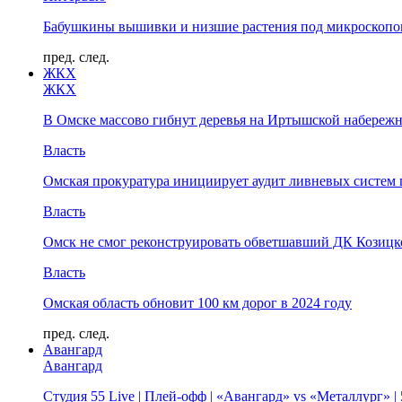
Бабушкины вышивки и низшие растения под микроскопом
пред.
след.
ЖКХ
ЖКХ
В Омске массово гибнут деревья на Иртышской набереж
Власть
Омская прокуратура инициирует аудит ливневых систем 
Власть
Омск не смог реконструировать обветшавший ДК Козицко
Власть
Омская область обновит 100 км дорог в 2024 году
пред.
след.
Авангард
Авангард
Студия 55 Live | Плей-офф | «Авангард» vs «Металлург» 