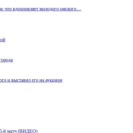
: что вдохновляет молодого омского…
ной
города
го и выставил его на аукцион
| 5-й матч (ВИДЕО)