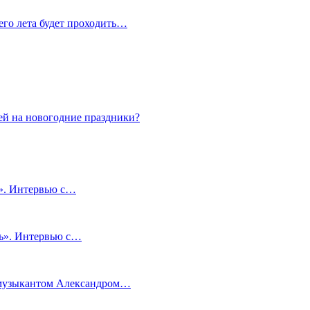
сего лета будет проходить…
ей на новогодние праздники?
и». Интервью с…
чь». Интервью с…
м музыкантом Александром…