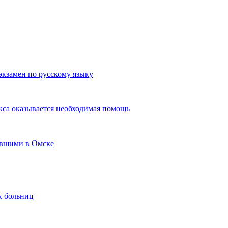
экзамен по русскому языку
кса оказывается необходимая помощь
авшими в Омске
х больниц