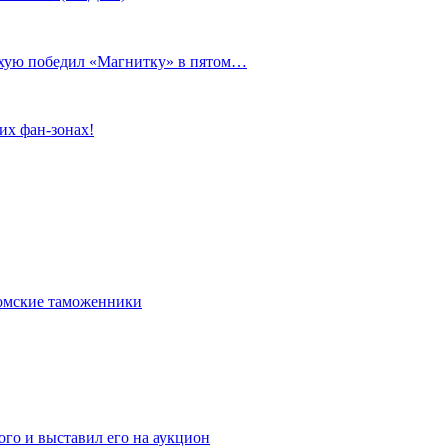
сухую победил «Магнитку» в пятом…
их фан-зонах!
омские таможенники
го и выставил его на аукцион