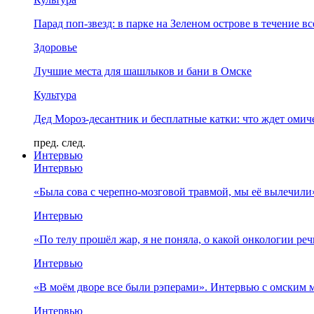
Парад поп-звезд: в парке на Зеленом острове в течение в
Здоровье
Лучшие места для шашлыков и бани в Омске
Культура
Дед Мороз-десантник и бесплатные катки: что ждет омич
пред.
след.
Интервью
Интервью
«Была сова с черепно-мозговой травмой, мы её вылечил
Интервью
«По телу прошёл жар, я не поняла, о какой онкологии ре
Интервью
«В моём дворе все были рэперами». Интервью с омски
Интервью