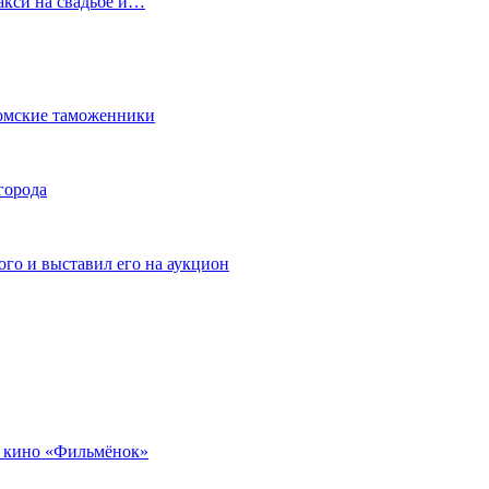
акси на свадьбе и…
омские таможенники
города
го и выставил его на аукцион
 кино «Фильмёнок»