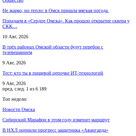
Общество
Не жарко, но тепло: в Омск пришла мягкая погода
Попадаем в «Сердце Омска». Как прошло открытие сквера у
СКК…
10 Авг, 2026
В трёх районах Омской области будут перебои с
телевещанием
9 Авг, 2026
Тест: кто ты в пищевой цепочке ИТ-технологий
9 Авг, 2026
пред.
след.
1 из 6 189
Топ недели:
Новости Омска
Сибирский Марафон в этом году изменит маршрут
В НХЛ оценили прогресс защитника «Авангарда»