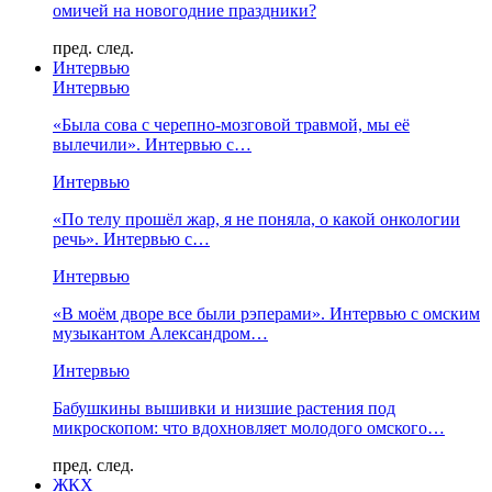
омичей на новогодние праздники?
пред.
след.
Интервью
Интервью
«Была сова с черепно-мозговой травмой, мы её
вылечили». Интервью с…
Интервью
«По телу прошёл жар, я не поняла, о какой онкологии
речь». Интервью с…
Интервью
«В моём дворе все были рэперами». Интервью с омским
музыкантом Александром…
Интервью
Бабушкины вышивки и низшие растения под
микроскопом: что вдохновляет молодого омского…
пред.
след.
ЖКХ