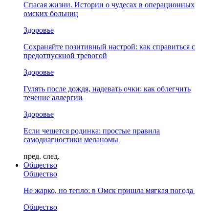
Спасая жизни. Истории о чудесах в операционных
омских больниц
Здоровье
Сохраняйте позитивный настрой: как справиться с
предотпускной тревогой
Здоровье
Гулять после дождя, надевать очки: как облегчить
течение аллергии
Здоровье
Если чешется родинка: простые правила
самодиагностики меланомы
пред.
след.
Общество
Общество
Не жарко, но тепло: в Омск пришла мягкая погода
Общество