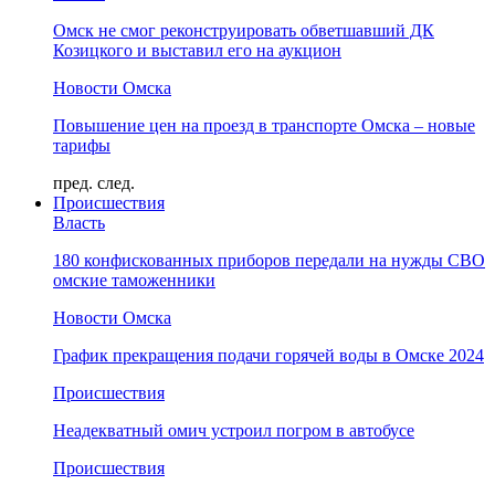
Омск не смог реконструировать обветшавший ДК
Козицкого и выставил его на аукцион
Новости Омска
Повышение цен на проезд в транспорте Омска – новые
тарифы
пред.
след.
Происшествия
Власть
180 конфискованных приборов передали на нужды СВО
омские таможенники
Новости Омска
График прекращения подачи горячей воды в Омске 2024
Происшествия
Неадекватный омич устроил погром в автобусе
Происшествия