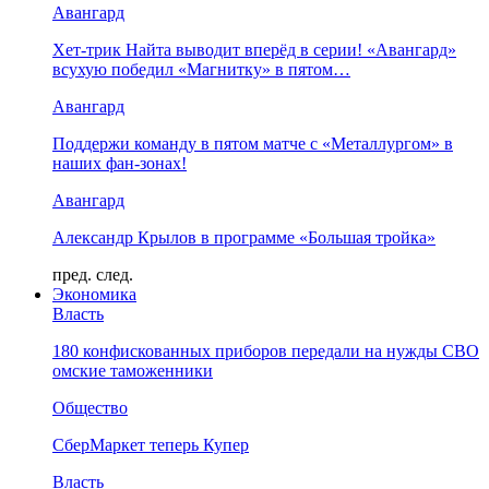
Авангард
Хет-трик Найта выводит вперёд в серии! «Авангард»
всухую победил «Магнитку» в пятом…
Авангард
Поддержи команду в пятом матче с «Металлургом» в
наших фан-зонах!
Авангард
Александр Крылов в программе «Большая тройка»
пред.
след.
Экономика
Власть
180 конфискованных приборов передали на нужды СВО
омские таможенники
Общество
СберМаркет теперь Купер
Власть