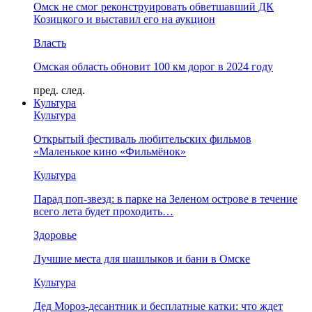
Омск не смог реконструировать обветшавший ДК
Козицкого и выставил его на аукцион
Власть
Омская область обновит 100 км дорог в 2024 году
пред.
след.
Культура
Культура
Открытый фестиваль любительских фильмов
«Маленькое кино «Фильмёнок»
Культура
Парад поп-звезд: в парке на Зеленом острове в течение
всего лета будет проходить…
Здоровье
Лучшие места для шашлыков и бани в Омске
Культура
Дед Мороз-десантник и бесплатные катки: что ждет