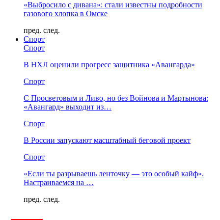
«Выбросило с дивана»: стали известны подробности
газового хлопка в Омске
пред.
след.
Спорт
Спорт
В НХЛ оценили прогресс защитника «Авангарда»
Спорт
С Просветовым и Ливо, но без Войнова и Мартынова:
«Авангард» выходит из…
Спорт
В России запускают масштабный беговой проект
Спорт
«Если ты разрываешь ленточку — это особый кайф».
Настраиваемся на …
пред.
след.