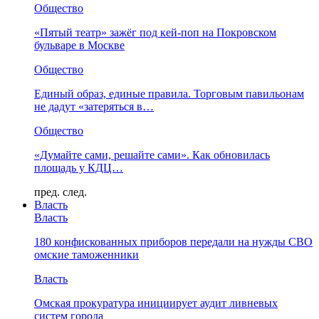
Общество
«Пятый театр» зажёг под кей-поп на Покровском
бульваре в Москве
Общество
Единый образ, единые правила. Торговым павильонам
не дадут «затеряться в…
Общество
«Думайте сами, решайте сами». Как обновилась
площадь у КДЦ…
пред.
след.
Власть
Власть
180 конфискованных приборов передали на нужды СВО
омские таможенники
Власть
Омская прокуратура инициирует аудит ливневых
систем города