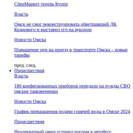
СберМаркет теперь Купер
Власть
Омск не смог реконструировать обветшавший ДК
Козицкого и выставил его на аукцион
Новости Омска
Повышение цен на проезд в транспорте Омска – новые
тарифы
пред.
след.
Происшествия
Власть
180 конфискованных приборов передали на нужды СВО
омские таможенники
Новости Омска
График прекращения подачи горячей воды в Омске 2024
Происшествия
Неадекватный омич устроил погром в автобусе