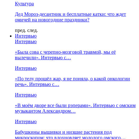
Культура
Дед Мороз-десантник и бесплатные катки: что ждет
омичей на новогодние праздники?
пред.
след.
Интервью
Интервью
«Была сова с черепно-мозговой травмой, мы её
вылечили». Интервью с…
Интервью
«По телу прошёл жар, я не поняла, о какой онкологии
речь». Интервью с…
Интервью
«В моём дворе все были рэперами». Интервью с омским
музыкантом Александром…
Интервью
Бабушкины вышивки и низшие растения под
микроскопом: что вдохновляет молодого омского…