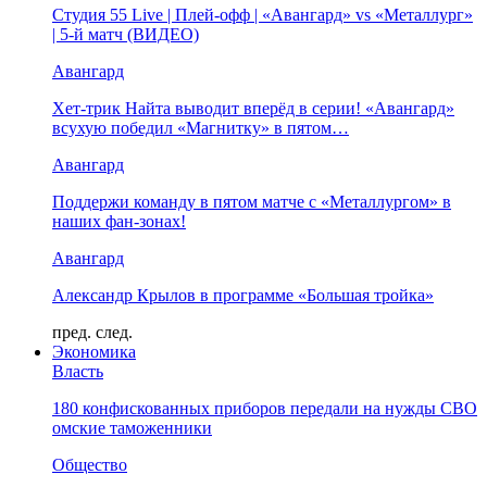
Студия 55 Live | Плей-офф | «Авангард» vs «Металлург»
| 5-й матч (ВИДЕО)
Авангард
Хет-трик Найта выводит вперёд в серии! «Авангард»
всухую победил «Магнитку» в пятом…
Авангард
Поддержи команду в пятом матче с «Металлургом» в
наших фан-зонах!
Авангард
Александр Крылов в программе «Большая тройка»
пред.
след.
Экономика
Власть
180 конфискованных приборов передали на нужды СВО
омские таможенники
Общество