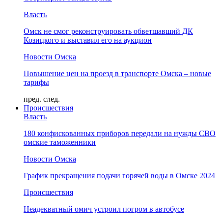
Власть
Омск не смог реконструировать обветшавший ДК
Козицкого и выставил его на аукцион
Новости Омска
Повышение цен на проезд в транспорте Омска – новые
тарифы
пред.
след.
Происшествия
Власть
180 конфискованных приборов передали на нужды СВО
омские таможенники
Новости Омска
График прекращения подачи горячей воды в Омске 2024
Происшествия
Неадекватный омич устроил погром в автобусе