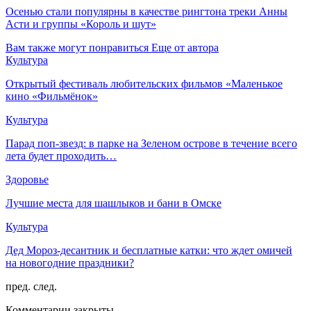
Осенью стали популярны в качестве рингтона треки Анны
Асти и группы «Король и шут»
Вам также могут понравиться
Еще от автора
Культура
Открытый фестиваль любительских фильмов «Маленькое
кино «Фильмёнок»
Культура
Парад поп-звезд: в парке на Зеленом острове в течение всего
лета будет проходить…
Здоровье
Лучшие места для шашлыков и бани в Омске
Культура
Дед Мороз-десантник и бесплатные катки: что ждет омичей
на новогодние праздники?
пред.
след.
Комментарии закрыты.