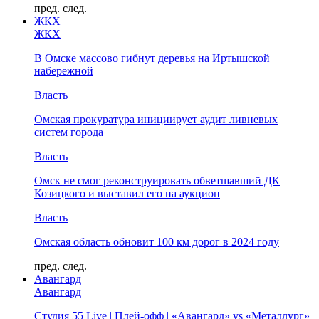
пред.
след.
ЖКХ
ЖКХ
В Омске массово гибнут деревья на Иртышской
набережной
Власть
Омская прокуратура инициирует аудит ливневых
систем города
Власть
Омск не смог реконструировать обветшавший ДК
Козицкого и выставил его на аукцион
Власть
Омская область обновит 100 км дорог в 2024 году
пред.
след.
Авангард
Авангард
Студия 55 Live | Плей-офф | «Авангард» vs «Металлург»