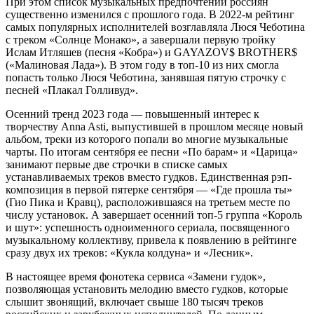
При этом список музыкальных предпочтений россиян
существенно изменился с прошлого года. В 2022-м рейтинг
самых популярных исполнителей возглавляла Люся Чеботина
с треком «Солнце Монако», а завершали первую тройку
Ислам Итляшев (песня «Кобра») и GAYAZOV$ BROTHER$
(«Малиновая Лада»). В этом году в топ-10 из них смогла
попасть только Люся Чеботина, занявшая пятую строчку с
песней «Плакал Голливуд».
Осенний тренд 2023 года — повышенный интерес к
творчеству Anna Asti, выпустившей в прошлом месяце новый
альбом, треки из которого попали во многие музыкальные
чарты. По итогам сентября ее песни «По барам» и «Царица»
занимают первые две строчки в списке самых
устанавливаемых треков вместо гудков. Единственная рэп-
композиция в первой пятерке сентября — «Где прошла ты»
(Гио Пика и Кравц), расположившаяся на третьем месте по
числу установок. А завершает осенний топ-5 группа «Король
и шут»: успешность одноименного сериала, посвященного
музыкальному коллективу, привела к появлению в рейтинге
сразу двух их треков: «Кукла колдуна» и «Лесник».
В настоящее время фонотека сервиса «Замени гудок»,
позволяющая установить мелодию вместо гудков, которые
слышит звонящий, включает свыше 180 тысяч треков