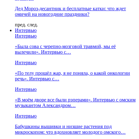
Дед Мороз-десантник и бесплатные катки: что ждет
омичей на новогодние праздники?
пред.
след.
Интервью
Интервью
«Была сова с черепно-мозговой травмой, мы её
вылечили». Интервью с…
Интервью
«По телу прошёл жар, я не поняла, о какой онкологии
речь». Интервью с…
Интервью
«В моём дворе все были рэперами». Интервью с омским
музыкантом Александром…
Интервью
Бабушкины вышивки и низшие растения под
микроскопом: что вдохновляет молодого омского…