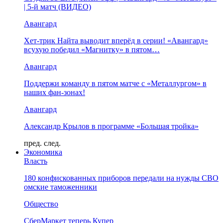
| 5-й матч (ВИДЕО)
Авангард
Хет-трик Найта выводит вперёд в серии! «Авангард»
всухую победил «Магнитку» в пятом…
Авангард
Поддержи команду в пятом матче с «Металлургом» в
наших фан-зонах!
Авангард
Александр Крылов в программе «Большая тройка»
пред.
след.
Экономика
Власть
180 конфискованных приборов передали на нужды СВО
омские таможенники
Общество
СберМаркет теперь Купер