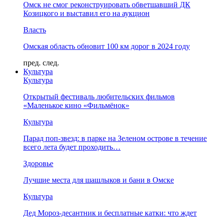
Омск не смог реконструировать обветшавший ДК
Козицкого и выставил его на аукцион
Власть
Омская область обновит 100 км дорог в 2024 году
пред.
след.
Культура
Культура
Открытый фестиваль любительских фильмов
«Маленькое кино «Фильмёнок»
Культура
Парад поп-звезд: в парке на Зеленом острове в течение
всего лета будет проходить…
Здоровье
Лучшие места для шашлыков и бани в Омске
Культура
Дед Мороз-десантник и бесплатные катки: что ждет