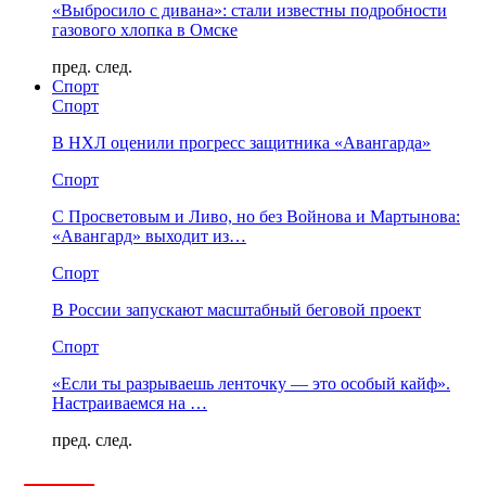
«Выбросило с дивана»: стали известны подробности
газового хлопка в Омске
пред.
след.
Спорт
Спорт
В НХЛ оценили прогресс защитника «Авангарда»
Спорт
С Просветовым и Ливо, но без Войнова и Мартынова:
«Авангард» выходит из…
Спорт
В России запускают масштабный беговой проект
Спорт
«Если ты разрываешь ленточку — это особый кайф».
Настраиваемся на …
пред.
след.