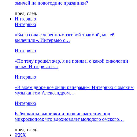
омичей на новогодние праздники?
пред.
след.
Интервью
Интервью
«Была сова с черепно-мозговой травмой, мы её
вылечили». Интервью с…
Интервью
«По телу прошёл жар, я не поняла, о какой онкологии
речь». Интервью с…
Интервью
«В моём дворе все были рэперами». Интервью с омским
музыкантом Александром…
Интервью
Бабушкины вышивки и низшие растения под
микроскопом: что вдохновляет молодого омского…
пред.
след.
ЖКХ