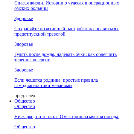
Спасая жизни. Истории о чудесах в операционных
омских больниц
Здоровье
Сохраняйте позитивный настрой: как справиться с
предотпускной тревогой
Здоровье
Гулять после дождя, надевать очки: как облегчить
течение аллергии
Здоровье
Если чешется родинка: простые правила
самодиагностики меланомы
пред.
след.
Общество
Общество
Не жарко, но тепло: в Омск пришла мягкая погода
Общество