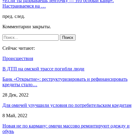
«Если ты разрываешь ленточку — это особый кайф».
Настраиваемся на …
пред.
след.
Комментарии закрыты.
Сейчас читают:
Происшествия
В ДТП на омской трассе погибли люди
Банк «Открытие»: реструктуризировать и рефинансировать
кредиты стало…
28 Дек, 2022
Для омичей улучшили условия по потребительским кредитам
8 Май, 2022
Новая не по карману: омичи массово ремонтируют одежду и
обувь