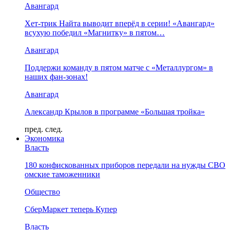
Авангард
Хет-трик Найта выводит вперёд в серии! «Авангард»
всухую победил «Магнитку» в пятом…
Авангард
Поддержи команду в пятом матче с «Металлургом» в
наших фан-зонах!
Авангард
Александр Крылов в программе «Большая тройка»
пред.
след.
Экономика
Власть
180 конфискованных приборов передали на нужды СВО
омские таможенники
Общество
СберМаркет теперь Купер
Власть