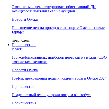
Омск не смог реконструировать обветшавший ДК
Козицкого и выставил его на аукцион
Новости Омска
Повышение цен на проезд в транспорте Омска – новые
тарифы
пред.
след.
Происшествия
Власть
180 конфискованных приборов передали на нужды СВО
омские таможенники
Новости Омска
График прекращения подачи горячей воды в Омске 2024
Происшествия
Неадекватный омич устроил погром в автобусе
Происшествия