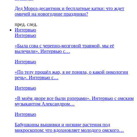
Дед Мороз-десантник и бесплатные катки: что ждет
омичей на новогодние праздники?
пред.
след.
Интервью
Интервью
«Была сова с черепно-мозговой травмой, мы её
вылечили». Интервью с…
Интервью
«По телу прошёл жар, я не поняла, о какой онкологии
речь». Интервью с…
Интервью
«В моём дворе все были рэперами». Интервью с омским
музыкантом Александром…
Интервью
Бабушкины вышивки и низшие растения под
микроскопом: что вдохновляет молодого омского…