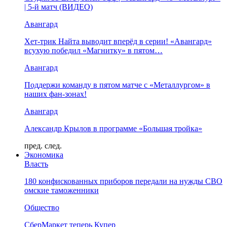
| 5-й матч (ВИДЕО)
Авангард
Хет-трик Найта выводит вперёд в серии! «Авангард»
всухую победил «Магнитку» в пятом…
Авангард
Поддержи команду в пятом матче с «Металлургом» в
наших фан-зонах!
Авангард
Александр Крылов в программе «Большая тройка»
пред.
след.
Экономика
Власть
180 конфискованных приборов передали на нужды СВО
омские таможенники
Общество
СберМаркет теперь Купер