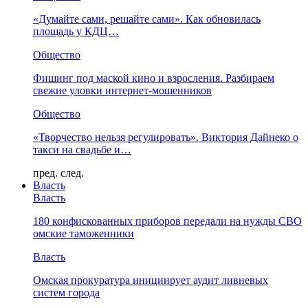
«Думайте сами, решайте сами». Как обновилась
площадь у КДЦ…
Общество
Фишинг под маской кино и взросления. Разбираем
свежие уловки интернет-мошенников
Общество
«Творчество нельзя регулировать». Виктория Дайнеко о
такси на свадьбе и…
пред.
след.
Власть
Власть
180 конфискованных приборов передали на нужды СВО
омские таможенники
Власть
Омская прокуратура инициирует аудит ливневых
систем города