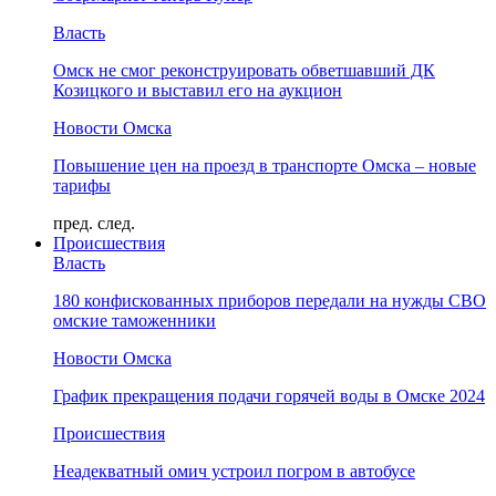
Власть
Омск не смог реконструировать обветшавший ДК
Козицкого и выставил его на аукцион
Новости Омска
Повышение цен на проезд в транспорте Омска – новые
тарифы
пред.
след.
Происшествия
Власть
180 конфискованных приборов передали на нужды СВО
омские таможенники
Новости Омска
График прекращения подачи горячей воды в Омске 2024
Происшествия
Неадекватный омич устроил погром в автобусе