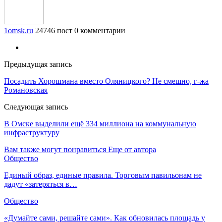
1omsk.ru
24746 пост
0 комментарии
Предыдущая запись
Посадить Хорошмана вместо Оляницкого? Не смешно, г-жа
Романовская
Следующая запись
В Омске выделили ещё 334 миллиона на коммунальную
инфраструктуру
Вам также могут понравиться
Еще от автора
Общество
Единый образ, единые правила. Торговым павильонам не
дадут «затеряться в…
Общество
«Думайте сами, решайте сами». Как обновилась площадь у