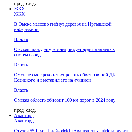
пред.
след.
ЖКХ
ЖКХ
В Омске массово гибнут деревья на Иртышской
набережной
Власть
Омская прокуратура инициирует аудит ливневых
систем города
Власть
Омск не смог реконструировать обветшавший ДК
Козицкого и выставил его на аукцион
Власть
Омская область обновит 100 км дорог в 2024 году
пред.
след.
Авангард
Авангард
Студия 55 Live | Плей-офф | «Авангард» vs «Металлург»