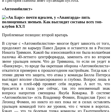
и Григория Панина зияет пугающая пустота.
«Автомобилист»
Проблемные позиции: второй вратарь
В случае с «Автомобилистом» многое будет зависеть от того,
продолжит ли карьеру Павел Дацюк и останется ли в России
Никита Трямкин. Какой бы износившейся ни была волшебная
палочка 40-летнего центрфорварда, заменить его во втором
звене уральцев некем. Что до Трямкина, то если он уедет в
«Ванкувер», то вроде бы окрепшая оборона «Автомобилиста»
откатится примерно к прошлогодним настройкам. Тогда как с
этими двумя что защита, что атака у команды Билла Питерса
выглядит вполне сбалансированно и глубоко. Вопрос лишь в
том, как в плей-офф проявят себя лидеры. А вот то, что
бросается в глаза уже сейчас, так это неизменный знак
вопроса напротив сменщика Якуба Коваржа. В системе
«Автомобилиста» есть Владимир Фомин, Владислав Гросс и
Леонид Фомин, но никто из них пока не в силах оставлять
уральцев командой того же уровня, что с чехом в воротах.
Бэкап — это та болевая точка команды из Екатеринбурга,