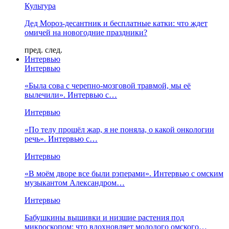
Культура
Дед Мороз-десантник и бесплатные катки: что ждет
омичей на новогодние праздники?
пред.
след.
Интервью
Интервью
«Была сова с черепно-мозговой травмой, мы её
вылечили». Интервью с…
Интервью
«По телу прошёл жар, я не поняла, о какой онкологии
речь». Интервью с…
Интервью
«В моём дворе все были рэперами». Интервью с омским
музыкантом Александром…
Интервью
Бабушкины вышивки и низшие растения под
микроскопом: что вдохновляет молодого омского…