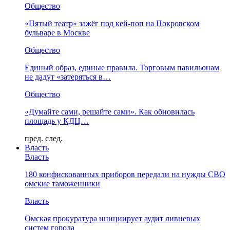
Общество
«Пятый театр» зажёг под кей-поп на Покровском
бульваре в Москве
Общество
Единый образ, единые правила. Торговым павильонам
не дадут «затеряться в…
Общество
«Думайте сами, решайте сами». Как обновилась
площадь у КДЦ…
пред.
след.
Власть
Власть
180 конфискованных приборов передали на нужды СВО
омские таможенники
Власть
Омская прокуратура инициирует аудит ливневых
систем города