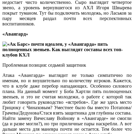
недостает чисто количественно. Сыро выглядит четвертое
звено, а уровень вернувшегося из АХЛ Игоря Швырева
покрыт туманом. Тут бы подключить молодежь, но Ласьков за
пару месяцев раздал почти всех перспективных
воспитанников.
«Авангард»
Проблемная позиция: седьмой защитник
Атака «Авангарда» выглядит не только симпатично по
именам, но и внушительно по количеству игроков. Кажется,
что в клубе даже перебор нападающих. Особенно силового
плана. На данный момент у Боба Хартли пять полноценных
звеньев, и это не считая молодежи, о работе с которой так
любит говорить руководство «ястребов». Где же здесь место
Грицюку с Чинаховым? Уместнее было бы вместо Потапова/
Грачева/Дедунова/Стася взять защитника для глубины состава.
Найти замену Вячеславу Войнову в «Авангарде» не смогли
(да и разве могли?), но три приличные пары наскребли. А вот
дальше места для маневра почти не остается. Тем более что