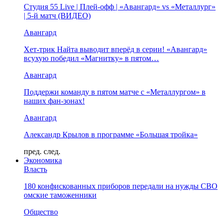
Студия 55 Live | Плей-офф | «Авангард» vs «Металлург»
| 5-й матч (ВИДЕО)
Авангард
Хет-трик Найта выводит вперёд в серии! «Авангард»
всухую победил «Магнитку» в пятом…
Авангард
Поддержи команду в пятом матче с «Металлургом» в
наших фан-зонах!
Авангард
Александр Крылов в программе «Большая тройка»
пред.
след.
Экономика
Власть
180 конфискованных приборов передали на нужды СВО
омские таможенники
Общество