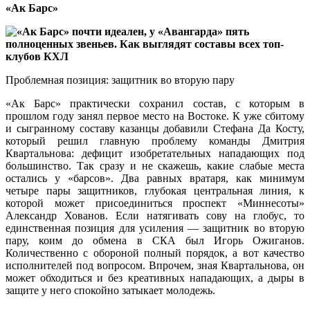
«Ак Барс»
Проблемная позиция: защитник во вторую пару
«Ак Барс» практически сохранил состав, с которым в
прошлом году занял первое место на Востоке. К уже сбитому
и сыгранному составу казанцы добавили Стефана Да Косту,
который решил главную проблему команды Дмитрия
Квартальнова: дефицит изобретательных нападающих под
большинство. Так сразу и не скажешь, какие слабые места
остались у «барсов». Два равных вратаря, как минимум
четыре пары защитников, глубокая центральная линия, к
которой может присоединиться проспект «Миннесоты»
Александр Хованов. Если натягивать сову на глобус, то
единственная позиция для усиления — защитник во вторую
пару, коим до обмена в СКА был Игорь Ожиганов.
Количественно с обороной полный порядок, а вот качество
исполнителей под вопросом. Впрочем, зная Квартальнова, он
может обходиться и без креативных нападающих, а дыры в
защите у него спокойно затыкает молодежь.