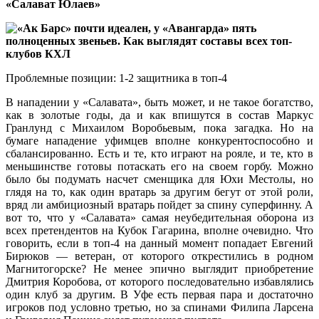
«Салават Юлаев»
Проблемные позиции: 1-2 защитника в топ-4
В нападении у «Салавата», быть может, и не такое богатство,
как в золотые годы, да и как впишутся в состав Маркус
Гранлунд с Михаилом Воробьевым, пока загадка. Но на
бумаге нападение уфимцев вполне конкурентоспособно и
сбалансированно. Есть и те, кто играют на рояле, и те, кто в
меньшинстве готовы потаскать его на своем горбу. Можно
было бы подумать насчет сменщика для Юхи Местолы, но
глядя на то, как один вратарь за другим бегут от этой роли,
вряд ли амбициозный вратарь пойдет за спину суперфинну. А
вот то, что у «Салавата» самая неубедительная оборона из
всех претендентов на Кубок Гагарина, вполне очевидно. Что
говорить, если в топ-4 на данный момент попадает Евгений
Бирюков — ветеран, от которого открестились в родном
Магнитогорске? Не менее эпично выглядит приобретение
Дмитрия Коробова, от которого последовательно избавлялись
один клуб за другим. В Уфе есть первая пара и достаточно
игроков под условно третью, но за спинами Филипа Ларсена