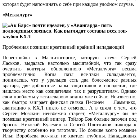
которая будет напоминать о себе при каждом удобном случае.
«Металлург»
Проблемная позиция: креативный крайний нападающий
Перестройка в Магнитогорске, которую затеял Сергей
Ласьков, выдалась настолько масштабной, что так сразу
очертить контуры обновленного «Металлурга» весьма
проблематично. Когда пазл все-таки складывается,
понимаешь, что у уральцев есть два более-менее равных
вратаря, две добротные пары защитников и нападение, где
нашлось место как созидателям, так и разрушителям. Однако
свои проблемы у «сталеваров» видны уже сейчас. Неизвестно,
как быстро заиграет финская связка Песонен — Ламмикко,
адаптацию к КХЛ никто не отменял. А в связи с тем, что
Сергей Мозякин неизбежно стареет, «Металлургу» бы не
помешал креативный вингер. Тэйлор Бэк больше заточен под
бросок. Николай Кулемин и Сергей Плотников никогда к
творчеству особенно не тяготели. Но больше всего команде
Ильи Воробьева все-таки не хватает глубины. Нападающих