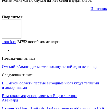
Роман Манухов по слухам начнет сезон в фарм-клубе.
Источник
Поделиться
1omsk.ru
24752 пост
0 комментарии
Предыдущая запись
Омский «Авангард» может покинуть ещё один легионер
Следующая запись
В Омской области первые выходные июля будут тёплыми
и дождливыми
Вам также могут понравиться
Еще от автора
Авангард
Студия 55 Live | Плей-офф | «Авангард» vs «Металлург» | 5-й