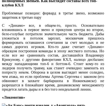
Проблемные позиции: форвард в третье звено, возможно
защитник в третью пару
С «Динамо» все, в общем-то, просто. Основательно
вложившись в первое звено и прикупив центра во второе,
бело-голубые потратили значительную часть бюджета. Дабы
уложиться в потолок зарплат, москвичам пришлось
формировать оставшиеся сочетания за счет молодых и не
самых дорогих игроков. Кто-то даже считает «Динамо»
образцом построения команды в эпоху жесткого потолка. Но
если все же сравнивать состав, доставшийся Владимиру
Крикунову, с другими фаворитами КХЛ, налицо дисбаланс
между нападающими топ-6 и боттом-6. Стоит кому-то из
лидеров получить травму, как станет очевидно: заменить их
попросту некем. Оборона в целом выглядит менее солидно,
чем атака, но если проблемы Артема Сергеева с законом (его
обвиняют в захвате барбаршопа в Нижнекамске) не
разрешатся в ближайшее время, динамовскому менеджменту
придется латать дыры и в без того неидеальной линии.
«Локомотив»