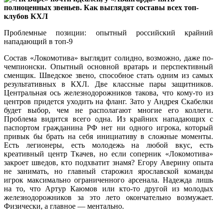
Проблемные позиции: опытный российский крайний
нападающий в топ-9
Состав «Локомотива» выглядит солидно, возможно, даже по-
чемпионски. Опытный основной вратарь и перспективный
сменщик. Шведское звено, способное стать одним из самых
результативных в КХЛ. Две классные пары защитников.
Центральная ось железнодорожников такова, что кому-то из
центров придется уходить на фланг. Зато у Андрея Скабелки
будет выбор, чем не располагают многие его коллеги.
Проблема видится всего одна. Из крайних нападающих с
паспортом гражданина РФ нет ни одного игрока, который
привык бы брать на себя инициативу в сложные моменты.
Есть легионеры, есть молодежь на любой вкус, есть
креативный центр Ткачев, но если соперник «Локомотива»
закроет шведов, кто подхватит знамя? Егору Аверину опыта
не занимать, но главный старожил ярославской команды
игрок максимально ограниченного арсенала. Надежда лишь
на то, что Артур Каюмов или кто-то другой из молодых
железнодорожников за это лето окончательно возмужает.
Физически, а главное — ментально.