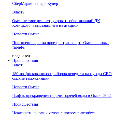
СберМаркет теперь Купер
Власть
Омск не смог реконструировать обветшавший ДК
Козицкого и выставил его на аукцион
Новости Омска
Повышение цен на проезд в транспорте Омска – новые
тарифы
пред.
след.
Происшествия
Власть
180 конфискованных приборов передали на нужды СВО
омские таможенники
Новости Омска
График прекращения подачи горячей воды в Омске 2024
Происшествия
Неадекватный омич устроил погром в автобусе