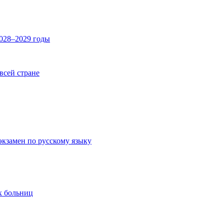
2028–2029 годы
 всей стране
экзамен по русскому языку
х больниц