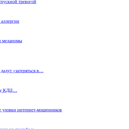
тпускной тревогой
е аллергии
ки меланомы
 дадут «затеряться в…
ь у КДЦ…
е уловки интернет-мошенников