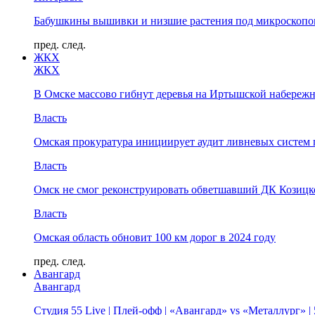
Бабушкины вышивки и низшие растения под микроскопом
пред.
след.
ЖКХ
ЖКХ
В Омске массово гибнут деревья на Иртышской набереж
Власть
Омская прокуратура инициирует аудит ливневых систем 
Власть
Омск не смог реконструировать обветшавший ДК Козицко
Власть
Омская область обновит 100 км дорог в 2024 году
пред.
след.
Авангард
Авангард
Студия 55 Live | Плей-офф | «Авангард» vs «Металлург» 