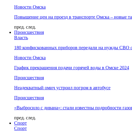
Новости Омска
Повышение цен на проезд в транспорте Омска – новые т
пред.
след.
Происшествия
Власть
180 конфискованных приборов передали на нужды СВО 
Новости Омска
График прекращения подачи горячей воды в Омске 2024
Происшествия
Неадекватный омич устроил погром в автобусе
Происшествия
«Выбросило с дивана»: стали известны подробности газо
пред.
след.
Спорт
Спорт