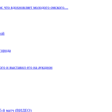
: что вдохновляет молодого омского…
ной
города
го и выставил его на аукцион
| 5-й матч (ВИДЕО)