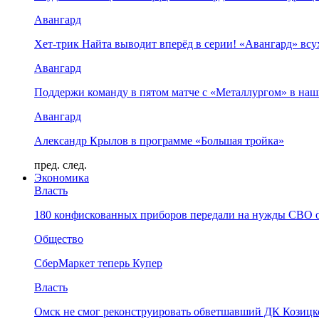
Авангард
Хет-трик Найта выводит вперёд в серии! «Авангард» в
Авангард
Поддержи команду в пятом матче с «Металлургом» в наш
Авангард
Александр Крылов в программе «Большая тройка»
пред.
след.
Экономика
Власть
180 конфискованных приборов передали на нужды СВО 
Общество
СберМаркет теперь Купер
Власть
Омск не смог реконструировать обветшавший ДК Козицко