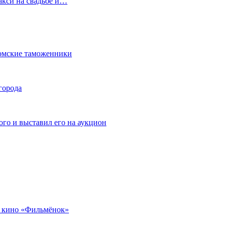
акси на свадьбе и…
омские таможенники
города
го и выставил его на аукцион
 кино «Фильмёнок»