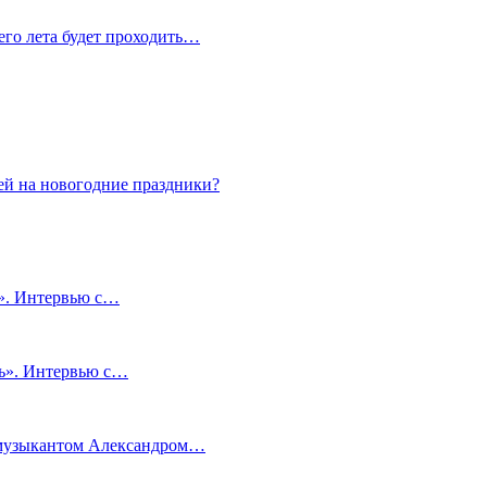
сего лета будет проходить…
ей на новогодние праздники?
и». Интервью с…
чь». Интервью с…
м музыкантом Александром…