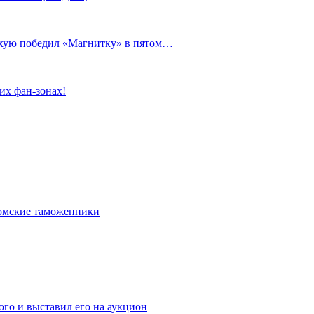
сухую победил «Магнитку» в пятом…
их фан-зонах!
омские таможенники
го и выставил его на аукцион