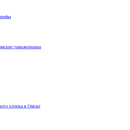
арифы
омские таможенники
вого хлопка в Омске