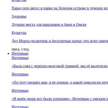
Парад поп-звезд: в парке на Зеленом острове в течение в
Здоровье
Лучшие места для шашлыков и бани в Омске
Культура
Дед Мороз-десантник и бесплатные катки: что ждет омич
пред.
след.
Интервью
Интервью
«Была сова с черепно-мозговой травмой, мы её вылечил
Интервью
«По телу прошёл жар, я не поняла, о какой онкологии ре
Интервью
«В моём дворе все были рэперами». Интервью с омски
Интервью