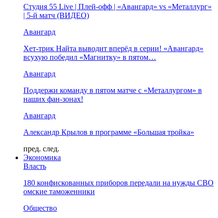
Студия 55 Live | Плей-офф | «Авангард» vs «Металлург»
| 5-й матч (ВИДЕО)
Авангард
Хет-трик Найта выводит вперёд в серии! «Авангард»
всухую победил «Магнитку» в пятом…
Авангард
Поддержи команду в пятом матче с «Металлургом» в
наших фан-зонах!
Авангард
Александр Крылов в программе «Большая тройка»
пред.
след.
Экономика
Власть
180 конфискованных приборов передали на нужды СВО
омские таможенники
Общество