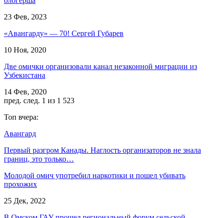
блогерша
23 Фев, 2023
«Авангарду» — 70! Сергей Губарев
10 Ноя, 2020
Две омички организовали канал незаконной миграции из
Узбекистана
14 Фев, 2020
пред.
след.
1 из 1 523
Топ вчера:
Авангард
Первый разгром Канады. Наглость организаторов не знала
границ, это только…
Молодой омич употребил наркотики и пошел убивать
прохожих
25 Дек, 2022
В Омском ГАУ прошел региональный форум сельской