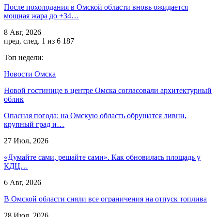
После похолодания в Омской области вновь ожидается
мощная жара до +34…
8 Авг, 2026
пред.
след.
1 из 6 187
Топ недели:
Новости Омска
Новой гостинице в центре Омска согласовали архитектурный
облик
Опасная погода: на Омскую область обрушатся ливни,
крупный град и…
27 Июл, 2026
«Думайте сами, решайте сами». Как обновилась площадь у
КДЦ…
6 Авг, 2026
В Омской области сняли все ограничения на отпуск топлива
28 Июл, 2026