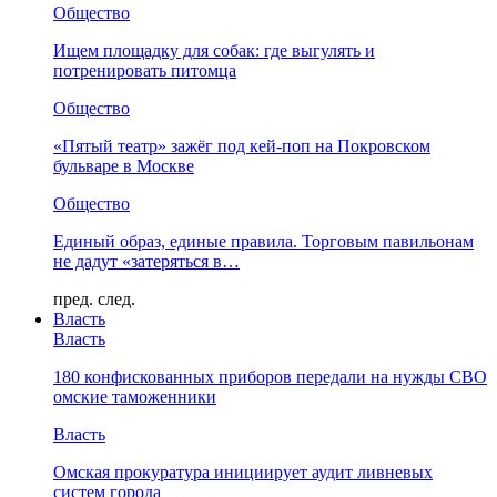
Общество
Ищем площадку для собак: где выгулять и
потренировать питомца
Общество
«Пятый театр» зажёг под кей-поп на Покровском
бульваре в Москве
Общество
Единый образ, единые правила. Торговым павильонам
не дадут «затеряться в…
пред.
след.
Власть
Власть
180 конфискованных приборов передали на нужды СВО
омские таможенники
Власть
Омская прокуратура инициирует аудит ливневых
систем города