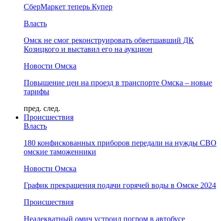
СберМаркет теперь Купер
Власть
Омск не смог реконструировать обветшавший ДК
Козицкого и выставил его на аукцион
Новости Омска
Повышение цен на проезд в транспорте Омска – новые
тарифы
пред.
след.
Происшествия
Власть
180 конфискованных приборов передали на нужды СВО
омские таможенники
Новости Омска
График прекращения подачи горячей воды в Омске 2024
Происшествия
Неадекватный омич устроил погром в автобусе