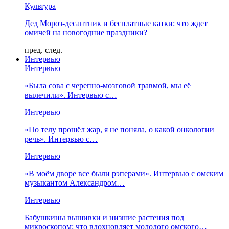
Культура
Дед Мороз-десантник и бесплатные катки: что ждет
омичей на новогодние праздники?
пред.
след.
Интервью
Интервью
«Была сова с черепно-мозговой травмой, мы её
вылечили». Интервью с…
Интервью
«По телу прошёл жар, я не поняла, о какой онкологии
речь». Интервью с…
Интервью
«В моём дворе все были рэперами». Интервью с омским
музыкантом Александром…
Интервью
Бабушкины вышивки и низшие растения под
микроскопом: что вдохновляет молодого омского…