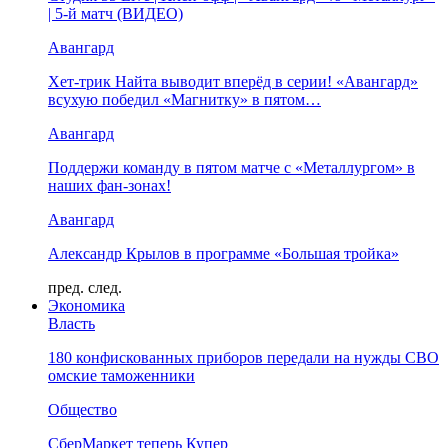
| 5-й матч (ВИДЕО)
Авангард
Хет-трик Найта выводит вперёд в серии! «Авангард»
всухую победил «Магнитку» в пятом…
Авангард
Поддержи команду в пятом матче с «Металлургом» в
наших фан-зонах!
Авангард
Александр Крылов в программе «Большая тройка»
пред.
след.
Экономика
Власть
180 конфискованных приборов передали на нужды СВО
омские таможенники
Общество
СберМаркет теперь Купер