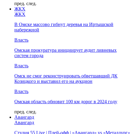
пред.
след.
ЖКХ
ЖКХ
В Омске массово гибнут деревья на Иртышской
набережной
Власть
Омская прокуратура инициирует аудит ливневых
систем города
Власть
Омск не смог реконструировать обветшавший ДК
Козицкого и выставил его на аукцион
Власть
Омская область обновит 100 км дорог в 2024 году
пред.
след.
Авангард
Авангард
Студия 55 Live | Плей-офф | «Авангард» vs «Металлург»