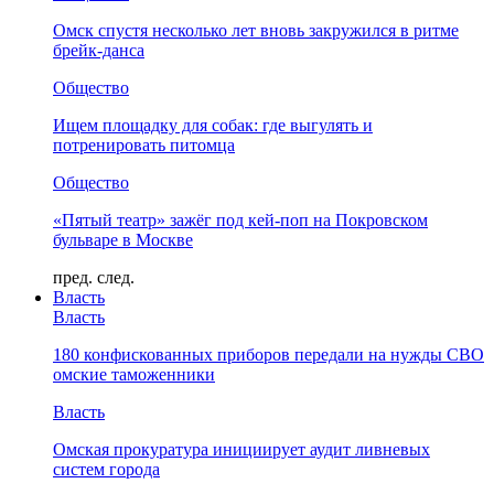
Омск спустя несколько лет вновь закружился в ритме
брейк-данса
Общество
Ищем площадку для собак: где выгулять и
потренировать питомца
Общество
«Пятый театр» зажёг под кей-поп на Покровском
бульваре в Москве
пред.
след.
Власть
Власть
180 конфискованных приборов передали на нужды СВО
омские таможенники
Власть
Омская прокуратура инициирует аудит ливневых
систем города