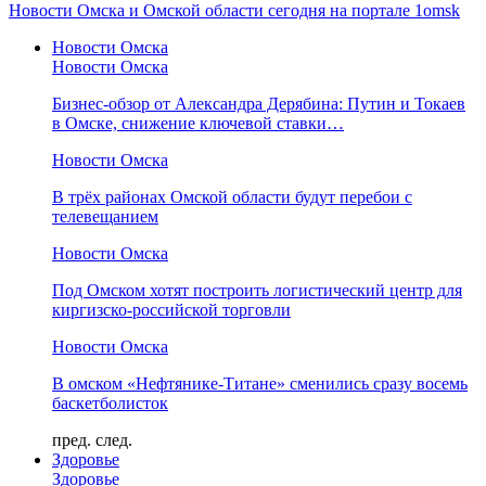
Новости Омска и Омской области сегодня на портале 1omsk
Новости Омска
Новости Омска
Бизнес-обзор от Александра Дерябина: Путин и Токаев
в Омске, снижение ключевой ставки…
Новости Омска
В трёх районах Омской области будут перебои с
телевещанием
Новости Омска
Под Омском хотят построить логистический центр для
киргизско-российской торговли
Новости Омска
В омском «Нефтянике-Титане» сменились сразу восемь
баскетболисток
пред.
след.
Здоровье
Здоровье