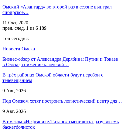
Омский «Авангард» во второй раз в сезоне выиграл
сибирское…
11 Окт, 2020
пред.
след.
1 из 6 189
Топ сегодня:
Новости Омска
Бизнес-обзор от Александра Дерябина: Путин и Токаев
в Омске, снижение ключевой…
В трёх районах Омской области будут перебои с
телевещанием
9 Авг, 2026
Под Омском хотят построить логистический центр для…
9 Авг, 2026
В омском «Нефтянике-Титане» сменились сразу восемь
баскетболисток