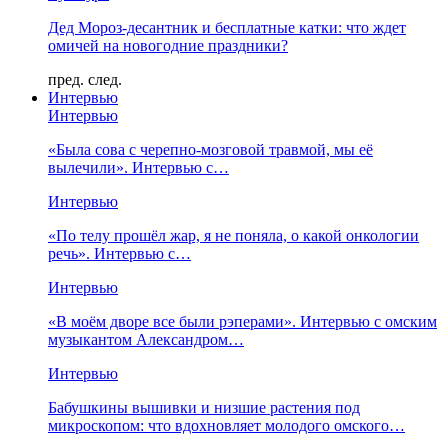
Дед Мороз-десантник и бесплатные катки: что ждет
омичей на новогодние праздники?
пред.
след.
Интервью
Интервью
«Была сова с черепно-мозговой травмой, мы её
вылечили». Интервью с…
Интервью
«По телу прошёл жар, я не поняла, о какой онкологии
речь». Интервью с…
Интервью
«В моём дворе все были рэперами». Интервью с омским
музыкантом Александром…
Интервью
Бабушкины вышивки и низшие растения под
микроскопом: что вдохновляет молодого омского…