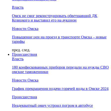
Власть
Омск не смог реконструировать обветшавший ДК
Козицкого и выставил его на аукцион
Новости Омска
Повышение цен на проезд в транспорте Омска – новые
тарифы
пред.
след.
Происшествия
Власть
180 конфискованных приборов передали на нужды СВО
омские таможенники
Новости Омска
График прекращения подачи горячей воды в Омске 2024
Происшествия
Неадекватный омич устроил погром в автобусе