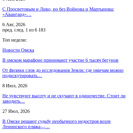
С Просветовым и Ливо, но без Войнова и Мартынова:
«Авангард»…
6 Авг, 2026
пред.
след.
1 из 6 183
Топ недели:
Новости Омска
В омском марафоне принимают участие 6 тысяч бегунов
От физики слов до исследования Земли: где омичам можно
подискутировать…
8 Июл, 2026
Не чувствуют высоту и не скучают в одиночестве. Стоит ли
заводить…
27 Июл, 2026
В Омске решают судьбу необычного недостроя возле
Ленинского пляжа—…