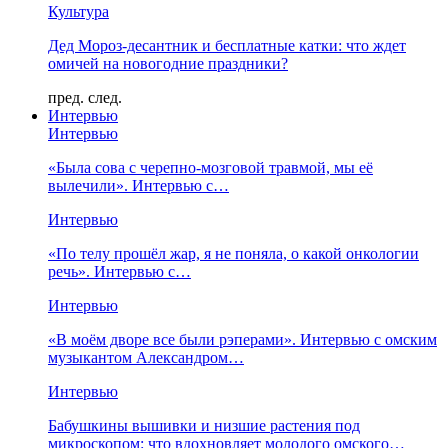
Культура
Дед Мороз-десантник и бесплатные катки: что ждет
омичей на новогодние праздники?
пред.
след.
Интервью
Интервью
«Была сова с черепно-мозговой травмой, мы её
вылечили». Интервью с…
Интервью
«По телу прошёл жар, я не поняла, о какой онкологии
речь». Интервью с…
Интервью
«В моём дворе все были рэперами». Интервью с омским
музыкантом Александром…
Интервью
Бабушкины вышивки и низшие растения под
микроскопом: что вдохновляет молодого омского…