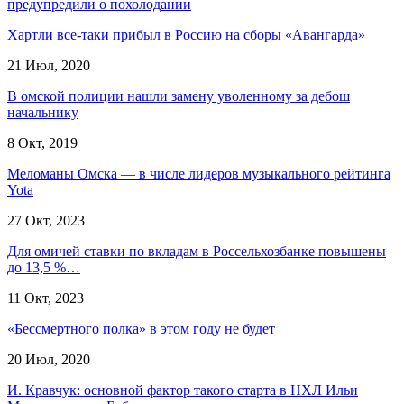
предупредили о похолодании
Хартли все-таки прибыл в Россию на сборы «Авангарда»
21 Июл, 2020
В омской полиции нашли замену уволенному за дебош
начальнику
8 Окт, 2019
Меломаны Омска — в числе лидеров музыкального рейтинга
Yota
27 Окт, 2023
Для омичей ставки по вкладам в Россельхозбанке повышены
до 13,5 %…
11 Окт, 2023
«Бессмертного полка» в этом году не будет
20 Июл, 2020
И. Кравчук: основной фактор такого старта в НХЛ Ильи