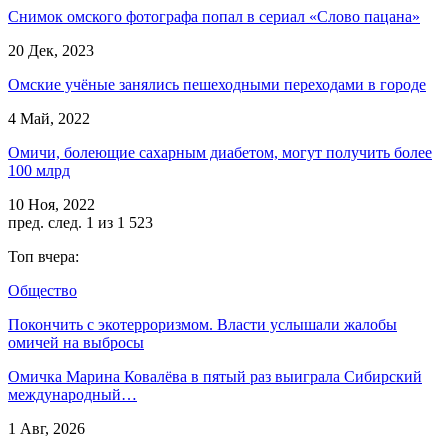
Снимок омского фотографа попал в сериал «Слово пацана»
20 Дек, 2023
Омские учёные занялись пешеходными переходами в городе
4 Май, 2022
Омичи, болеющие сахарным диабетом, могут получить более
100 млрд
10 Ноя, 2022
пред.
след.
1 из 1 523
Топ вчера:
Общество
Покончить с экотерроризмом. Власти услышали жалобы
омичей на выбросы
Омичка Марина Ковалёва в пятый раз выиграла Сибирский
международный…
1 Авг, 2026