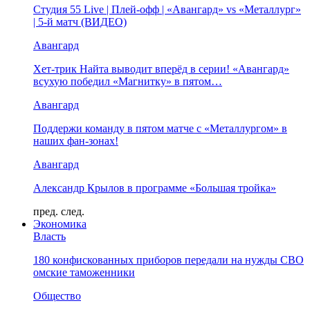
Студия 55 Live | Плей-офф | «Авангард» vs «Металлург»
| 5-й матч (ВИДЕО)
Авангард
Хет-трик Найта выводит вперёд в серии! «Авангард»
всухую победил «Магнитку» в пятом…
Авангард
Поддержи команду в пятом матче с «Металлургом» в
наших фан-зонах!
Авангард
Александр Крылов в программе «Большая тройка»
пред.
след.
Экономика
Власть
180 конфискованных приборов передали на нужды СВО
омские таможенники
Общество