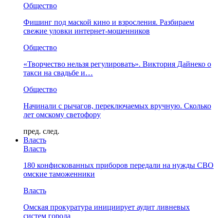
Общество
Фишинг под маской кино и взросления. Разбираем
свежие уловки интернет-мошенников
Общество
«Творчество нельзя регулировать». Виктория Дайнеко о
такси на свадьбе и…
Общество
Начинали с рычагов, переключаемых вручную. Сколько
лет омскому светофору
пред.
след.
Власть
Власть
180 конфискованных приборов передали на нужды СВО
омские таможенники
Власть
Омская прокуратура инициирует аудит ливневых
систем города