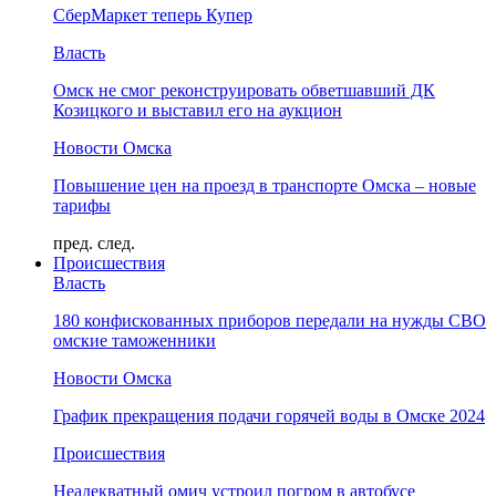
СберМаркет теперь Купер
Власть
Омск не смог реконструировать обветшавший ДК
Козицкого и выставил его на аукцион
Новости Омска
Повышение цен на проезд в транспорте Омска – новые
тарифы
пред.
след.
Происшествия
Власть
180 конфискованных приборов передали на нужды СВО
омские таможенники
Новости Омска
График прекращения подачи горячей воды в Омске 2024
Происшествия
Неадекватный омич устроил погром в автобусе