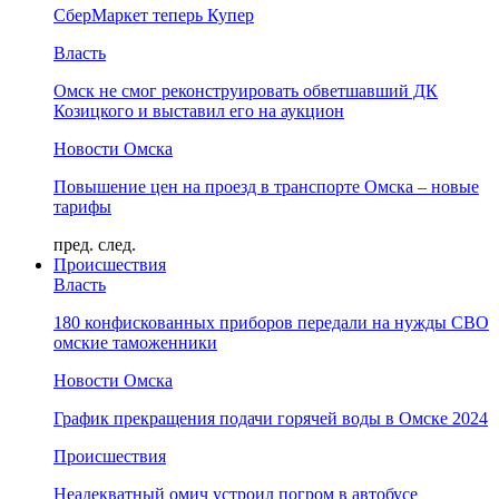
СберМаркет теперь Купер
Власть
Омск не смог реконструировать обветшавший ДК
Козицкого и выставил его на аукцион
Новости Омска
Повышение цен на проезд в транспорте Омска – новые
тарифы
пред.
след.
Происшествия
Власть
180 конфискованных приборов передали на нужды СВО
омские таможенники
Новости Омска
График прекращения подачи горячей воды в Омске 2024
Происшествия
Неадекватный омич устроил погром в автобусе