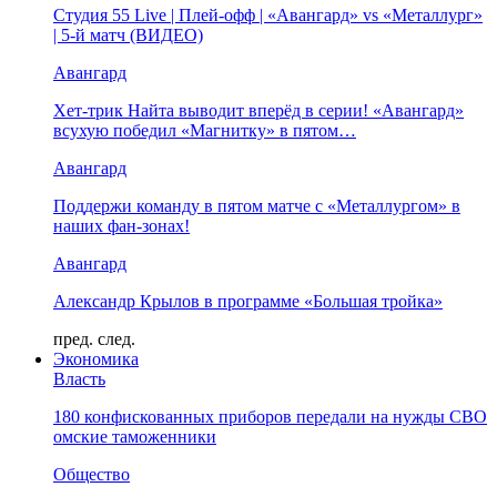
Студия 55 Live | Плей-офф | «Авангард» vs «Металлург»
| 5-й матч (ВИДЕО)
Авангард
Хет-трик Найта выводит вперёд в серии! «Авангард»
всухую победил «Магнитку» в пятом…
Авангард
Поддержи команду в пятом матче с «Металлургом» в
наших фан-зонах!
Авангард
Александр Крылов в программе «Большая тройка»
пред.
след.
Экономика
Власть
180 конфискованных приборов передали на нужды СВО
омские таможенники
Общество