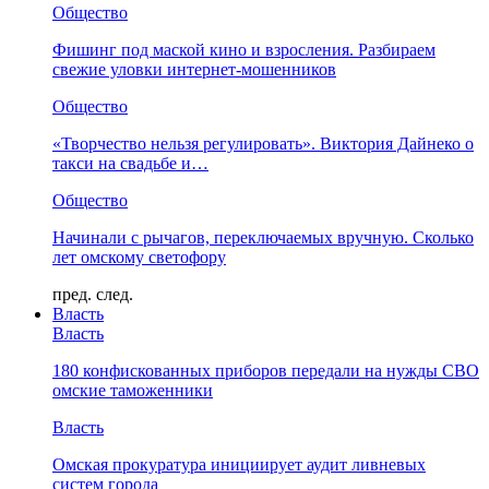
Общество
Фишинг под маской кино и взросления. Разбираем
свежие уловки интернет-мошенников
Общество
«Творчество нельзя регулировать». Виктория Дайнеко о
такси на свадьбе и…
Общество
Начинали с рычагов, переключаемых вручную. Сколько
лет омскому светофору
пред.
след.
Власть
Власть
180 конфискованных приборов передали на нужды СВО
омские таможенники
Власть
Омская прокуратура инициирует аудит ливневых
систем города