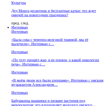
Культура
Дед Мороз-десантник и бесплатные катки: что ждет
омичей на новогодние праздники?
пред.
след.
Интервью
Интервью
«Была сова с черепно-мозговой травмой, мы её
вылечили». Интервью с…
Интервью
«По телу прошёл жар, я не поняла, о какой онкологии
речь». Интервью с…
Интервью
«В моём дворе все были рэперами». Интервью с омским
музыкантом Александром…
Интервью
Бабушкины вышивки и низшие растения под
микроскопом: что вдохновляет молодого омского…