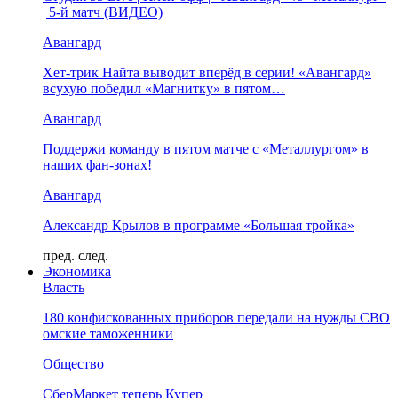
| 5-й матч (ВИДЕО)
Авангард
Хет-трик Найта выводит вперёд в серии! «Авангард»
всухую победил «Магнитку» в пятом…
Авангард
Поддержи команду в пятом матче с «Металлургом» в
наших фан-зонах!
Авангард
Александр Крылов в программе «Большая тройка»
пред.
след.
Экономика
Власть
180 конфискованных приборов передали на нужды СВО
омские таможенники
Общество
СберМаркет теперь Купер