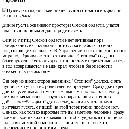
Поделиться
Дикие гусята осваивают просторы Омской области, учатся
плавать и по пятам ходят за родителями.
Сейчас у птиц Омской области идёт активная пора
гнездования, высиживания потомства и заботы о своих
подрастающих пернатых. В Управлении по охране животного
мира подчёркивают, что в заказнике "Степном" созданы
благоприятные условия для птиц, поэтому перелётные из года
в год возвращаются в наши края, чтобы в безопасности
обзавестись потомством.
Одному из инспекторов заказника "Степной" удалось снять
пушистых гусят и их родителей на прогулке. Сразу две пары
диких гусей шагали вместе с малышами по полю. Сейчас у
них важная миссия — научить подрастающих птенцов
добывать себе корм. Судя по тому, какими упитанными
выглядят гусята, с пищей на этой территории проблем нет.
Однако, как только взрослые птицы заметили человека, сразу
повели свои выводки в камыши, чтобы укрыться от лишних
глаз и возможной опасности — они же не знают, что
инспектор не причинит им вреда.