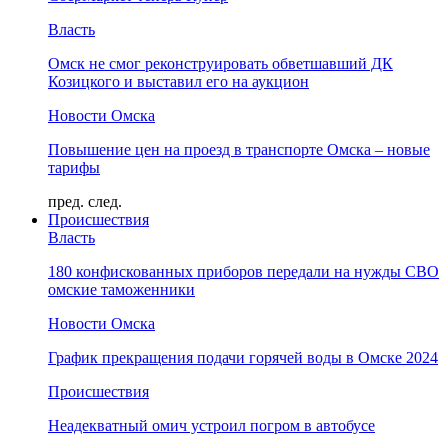
Власть
Омск не смог реконструировать обветшавший ДК
Козицкого и выставил его на аукцион
Новости Омска
Повышение цен на проезд в транспорте Омска – новые
тарифы
пред.
след.
Происшествия
Власть
180 конфискованных приборов передали на нужды СВО
омские таможенники
Новости Омска
График прекращения подачи горячей воды в Омске 2024
Происшествия
Неадекватный омич устроил погром в автобусе