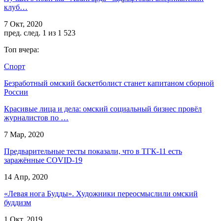
клуб…
7 Окт, 2020
пред.
след.
1 из 1 523
Топ вчера:
Спорт
Безработный омский баскетболист станет капитаном сборной
России
Красивые лица и дела: омский социальный бизнес провёл
журналистов по …
7 Мар, 2020
Предварительные тесты показали, что в ТГК-11 есть
заражённые COVID-19
14 Апр, 2020
«Левая нога Будды». Художники переосмыслили омский
буддизм
1 Окт, 2019