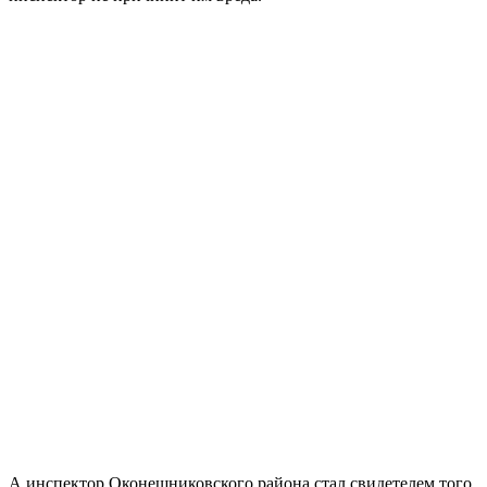
А инспектор Оконешниковского района стал свидетелем того,