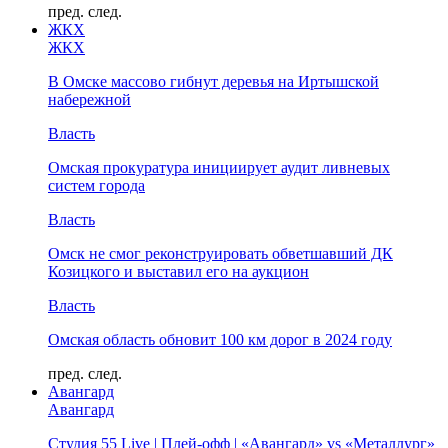
пред.
след.
ЖКХ
ЖКХ
В Омске массово гибнут деревья на Иртышской
набережной
Власть
Омская прокуратура инициирует аудит ливневых
систем города
Власть
Омск не смог реконструировать обветшавший ДК
Козицкого и выставил его на аукцион
Власть
Омская область обновит 100 км дорог в 2024 году
пред.
след.
Авангард
Авангард
Студия 55 Live | Плей-офф | «Авангард» vs «Металлург»