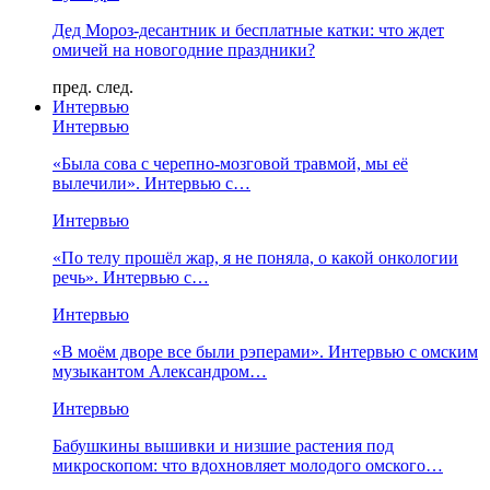
Дед Мороз-десантник и бесплатные катки: что ждет
омичей на новогодние праздники?
пред.
след.
Интервью
Интервью
«Была сова с черепно-мозговой травмой, мы её
вылечили». Интервью с…
Интервью
«По телу прошёл жар, я не поняла, о какой онкологии
речь». Интервью с…
Интервью
«В моём дворе все были рэперами». Интервью с омским
музыкантом Александром…
Интервью
Бабушкины вышивки и низшие растения под
микроскопом: что вдохновляет молодого омского…