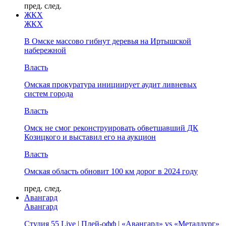
пред.
след.
ЖКХ
ЖКХ
В Омске массово гибнут деревья на Иртышской
набережной
Власть
Омская прокуратура инициирует аудит ливневых
систем города
Власть
Омск не смог реконструировать обветшавший ДК
Козицкого и выставил его на аукцион
Власть
Омская область обновит 100 км дорог в 2024 году
пред.
след.
Авангард
Авангард
Студия 55 Live | Плей-офф | «Авангард» vs «Металлург»