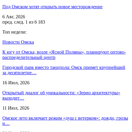
Под Омском хотят открыть новое месторождение
6 Авг, 2026
пред.
след.
1 из 6 183
Топ недели:
Новости Омска
К югу от Омска, возле «Ясной Поляны», планируют оптово-
распределительный центр
Городской парк вместо танцпола: Омск примет крупнейший
за десятилетие…
16 Июл, 2026
Открытый диалог об уникальности: «Зерно архитектуры»
выходит…
11 Июл, 2026
Омское лето включает режим «душ с ветерком»: дожди, грозы
и…