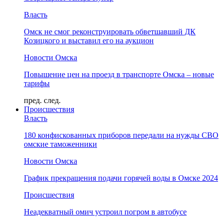
Власть
Омск не смог реконструировать обветшавший ДК
Козицкого и выставил его на аукцион
Новости Омска
Повышение цен на проезд в транспорте Омска – новые
тарифы
пред.
след.
Происшествия
Власть
180 конфискованных приборов передали на нужды СВО
омские таможенники
Новости Омска
График прекращения подачи горячей воды в Омске 2024
Происшествия
Неадекватный омич устроил погром в автобусе