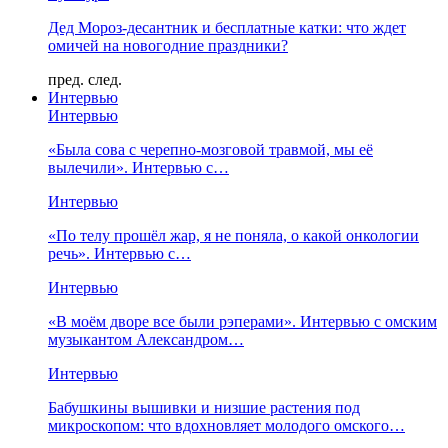
Дед Мороз-десантник и бесплатные катки: что ждет
омичей на новогодние праздники?
пред.
след.
Интервью
Интервью
«Была сова с черепно-мозговой травмой, мы её
вылечили». Интервью с…
Интервью
«По телу прошёл жар, я не поняла, о какой онкологии
речь». Интервью с…
Интервью
«В моём дворе все были рэперами». Интервью с омским
музыкантом Александром…
Интервью
Бабушкины вышивки и низшие растения под
микроскопом: что вдохновляет молодого омского…