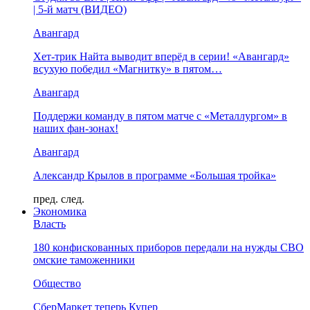
| 5-й матч (ВИДЕО)
Авангард
Хет-трик Найта выводит вперёд в серии! «Авангард»
всухую победил «Магнитку» в пятом…
Авангард
Поддержи команду в пятом матче с «Металлургом» в
наших фан-зонах!
Авангард
Александр Крылов в программе «Большая тройка»
пред.
след.
Экономика
Власть
180 конфискованных приборов передали на нужды СВО
омские таможенники
Общество
СберМаркет теперь Купер